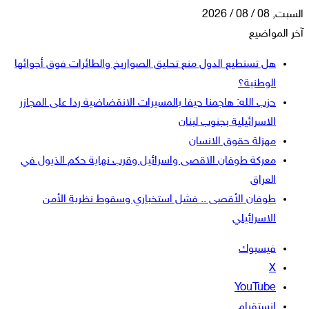
السبت, 08 / 08 / 2026
آخر المواضيع
هل تستطيع الدول منع تحليق الصواريخ والطائرات فوق أجوائها
الوطنية؟
حزب الله: هاجمنا حيفا بالمسيرات الانقضاضية ردا على المجازر
الاسرائيلية بجنوب لبنان
مهزلة حقوق الانسان
معركة طوفان الاقصى واسرائيل وقرب نهاية حكم الذيول في
العراق
طوفان الأقصى .. فشل استخباري وسقوط نظرية الأمن
الاسرائيلي
فيسبوك
‫X
‫YouTube
انستقرام