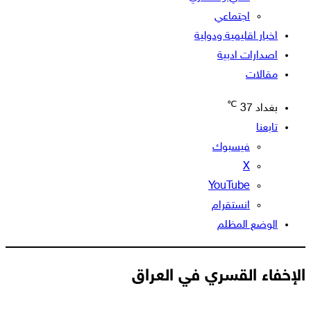
اجتماعي
اخبار اقليمية ودولية
اصدارات ادبية
مقالات
℃
بغداد
37
تابعنا
فيسبوك
‫X
‫YouTube
انستقرام
الوضع المظلم
الإخفاء القسري في العراق