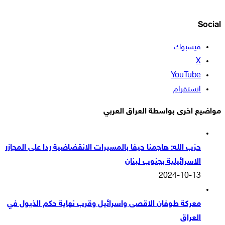
Social
فيسبوك
‫X
‫YouTube
انستقرام
مواضيع اخرى بواسطة العراق العربي
حزب الله: هاجمنا حيفا بالمسيرات الانقضاضية ردا على المجازر
الاسرائيلية بجنوب لبنان
2024-10-13
معركة طوفان الاقصى واسرائيل وقرب نهاية حكم الذيول في
العراق