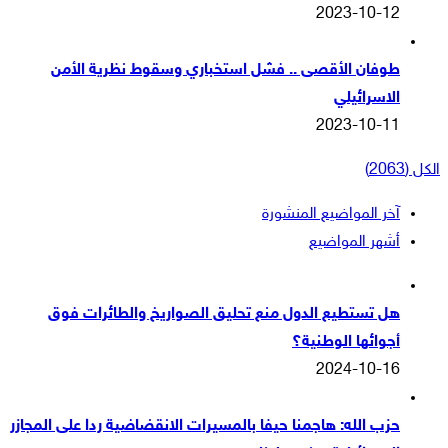
2023-10-12
طوفان الأقصى .. فشل استخباري وسقوط نظرية الأمن
الاسرائيلي
2023-10-11
الكل (2063)
آخر المواضيع المنشورة
أشهر المواضيع
هل تستطيع الدول منع تحليق الصواريخ والطائرات فوق
أجوائها الوطنية؟
2024-10-16
حزب الله: هاجمنا حيفا بالمسيرات الانقضاضية ردا على المجازر