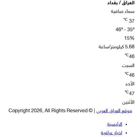
العراق / بغداد
سماء صافية
℃
37
46º - 35º
15%
5.68 كيلومتر/ساعة
℃
46
السبت
℃
46
الأحد
℃
47
الأثنين
موقع العراق العربي
| © Copyright 2026, All Rights Reserved
الرئيسية
اخبار عراقية