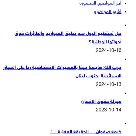
آخر المواضيع المنشورة
أشهر المواضيع
هل تستطيع الدول منع تحليق الصواريخ والطائرات فوق
أجوائها الوطنية؟
2024-10-16
حزب الله: هاجمنا حيفا بالمسيرات الانقضاضية ردا على المجازر
الاسرائيلية بجنوب لبنان
2024-10-13
مهزلة حقوق الانسان
2023-10-14
خيمة صفوان … الحقيقة المغيّبة …!