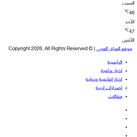
السبت
℃
46
الأحد
℃
47
الأثنين
موقع العراق العربي
| © Copyright 2026, All Rights Reserved
الرئيسية
اخبار عراقية
اخبار اقليمية ودولية
اصدارات ادبية
مقالات
فيسبوك
‫X
‫YouTube
انستقرام