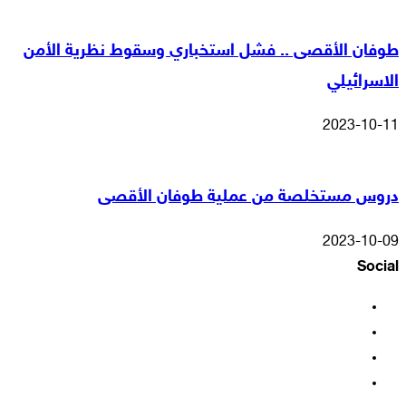
طوفان الأقصى .. فشل استخباري وسقوط نظرية الأمن
الاسرائيلي
2023-10-11
دروس مستخلصة من عملية طوفان الأقصى
2023-10-09
Social
فيسبوك
‫X
‫YouTube
انستقرام