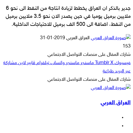
جدير بالذكر ان العراق يخطط لزيادة انتاجة من النفط الى نحو 6
ملايين برميل يوميا في حين يصدر الان نحو 3.5 ملايين برميل
من النفط، اضافة الى 500 الف برميل للاحتياجات الداخلية.
أرسل
العراق العربي
2019-01-31
بريدا
153
إلكترونيا
شارك المقال على منصات التواصل الاجتماعي
فيسبوك
‫X
ماسنجر
ماسنجر
واتساب
تيلقرام
ڤايبر
لاين
مشاركة
عبر البريد
طباعة
شارك المقال على منصات التواصل الاجتماعي
‫X
لاين
ڤايبر
طباعة
تيلقرام
ماسنجر
ماسنجر
مشاركة
واتساب
فيسبوك
عبر
العراق العربي
البريد
فيسبوك
‫X