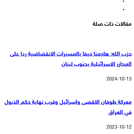
‫YouTube
انستقرام
مقالات ذات صلة
حزب الله: هاجمنا حيفا بالمسيرات الانقضاضية ردا على
المجازر الاسرائيلية بجنوب لبنان
2024-10-13
معركة طوفان الاقصى واسرائيل وقرب نهاية حكم الذيول
في العراق
2023-10-12