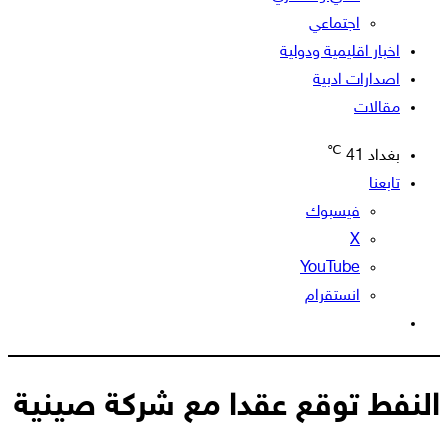
اجتماعي
اخبار اقليمية ودولية
اصدارات ادبية
مقالات
℃
بغداد
41
تابعنا
فيسبوك
‫X
‫YouTube
انستقرام
الوضع
المظلم
النفط توقع عقدا مع شركة صينية