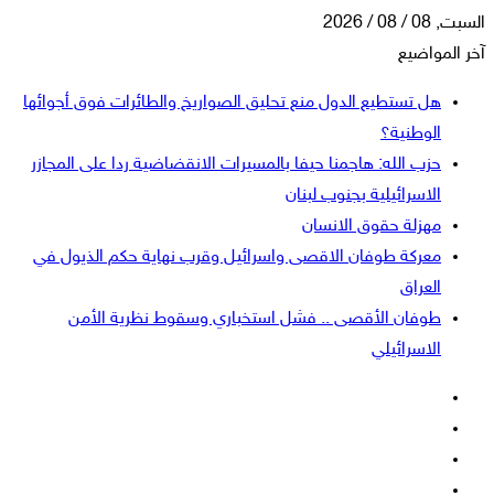
السبت, 08 / 08 / 2026
آخر المواضيع
هل تستطيع الدول منع تحليق الصواريخ والطائرات فوق أجوائها
الوطنية؟
حزب الله: هاجمنا حيفا بالمسيرات الانقضاضية ردا على المجازر
الاسرائيلية بجنوب لبنان
مهزلة حقوق الانسان
معركة طوفان الاقصى واسرائيل وقرب نهاية حكم الذيول في
العراق
طوفان الأقصى .. فشل استخباري وسقوط نظرية الأمن
الاسرائيلي
فيسبوك
‫X
‫YouTube
انستقرام