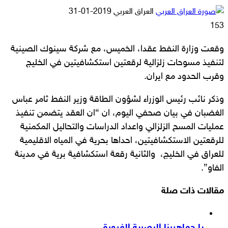
أرسل
العراق العربي
2019-01-31
بريدا
153
إلكترونيا
وقعت وزارة النفط عقدا، الخميس، مع شركة سينوك الصينية
لتنفيذ مسوحات زلزالية لرقعتين استكشافيتين في الخليج
وقرب الحدود مع ايران.
وذكر نائب رئيس الوزراء لشؤون الطاقة وزير النفط ثامر عباس
الغضبان في بيان صحفي اليوم، ان “ان العقد يتضمن تنفيذ
عمليات المسح الزلزالي واعداد الدراسات والتحاليل المكمنية
للرقعتين الاستكشافيتين، احداها بحرية في المياه الاقليمية
للعراق في الخليج، والثانية رقعة استكشافية برية في مدينة
الفاو”.
مقالات ذات صلة