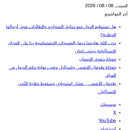
السبت, 08 / 08 / 2026
آخر المواضيع
هل تستطيع الدول منع تحليق الصواريخ والطائرات فوق أجوائها
الوطنية؟
حزب الله: هاجمنا حيفا بالمسيرات الانقضاضية ردا على المجازر
الاسرائيلية بجنوب لبنان
مهزلة حقوق الانسان
معركة طوفان الاقصى واسرائيل وقرب نهاية حكم الذيول في
العراق
طوفان الأقصى .. فشل استخباري وسقوط نظرية الأمن
الاسرائيلي
فيسبوك
‫X
‫YouTube
انستقرام