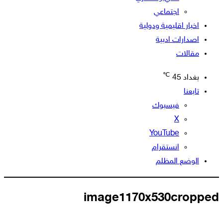
اجتماعي
اخبار اقليمية ودولية
اصدارات ادبية
مقالات
℃
بغداد
45
تابعنا
فيسبوك
‫X
‫YouTube
انستقرام
الوضع المظلم
image1170x530cropped