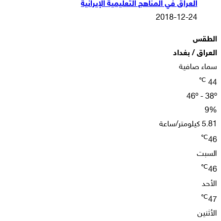
العراق في المناهج التعليمية الإيرانية
2018-12-24
الطقس
العراق / بغداد
سماء صافية
℃
44
46º - 38º
9%
5.81 كيلومتر/ساعة
℃
46
السبت
℃
46
الأحد
℃
47
الأثنين