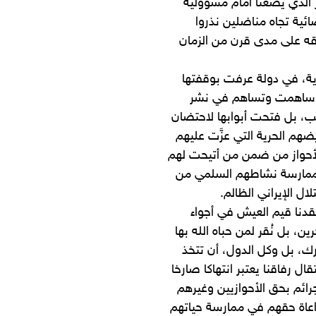
الذي يضعنا أمام مسؤولية
ائية تجاه مناضلين نذروا
ه على مدى قرن من الزمان
ية، في دولة عرفت بوقفتها
ة ساهمت وتساهم في نشر
ب، بل فتحت أبوابها لاحتضان
يضهم الحرية التي عزَّت عليهم
الأحواز من ضمن من أتيحت لهم
ة لممارسة نشاطهم السلمي من
 الإيراني الظالم.
قدنا قيم العيش في أجواء
ين، بل نُقر لمن حباه الله بها
ارك، بل وكل الدول، أن تتخذ
قال رفاقنا يعتبر انتهاكا صارخا
جرائم بحق الأحوازيين وغيرهم
راعاة حقهم في ممارسة حياتهم