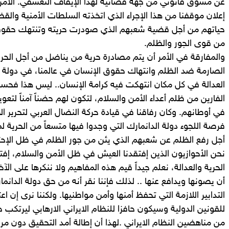
عن مسوق قانوني من جهة قضائية لهذا الإيقاف التعسفي. الأمر 
إعلان موقفنا من هذا الإجراء الذي اتخذته السلطات الأمنية والقض
حياتهم من أجل قضية شعبهم الذي صودرت حريته وتنتهك حقوق
من قوى الجور والظلم.
والمفارقة في الأمر أن يتم مصادرة حرية من يناضل من أجل الحر
الصارمة ضد الظلم وانتهاك حقوق الإنسان في عالمنا، في دول
العدالة في كل مكان انتهكت فيه كرامة الإنسان.. ليس هذا فحس
الفارين من ظلم أعداء الأمن والسلام، لتكون لهم حضناً آمناً لتعو
في أوطانهم. وكان رفاقنا في قيادة حركة النضال العربي لتحرير 
فرصة اللجوء دولة الدانمارك التي وجدوا فيها متسعاً من الحري
أجل رفع الظلم عن شعبهم الذي يئن من جور الظلم في ظل الإحتلال
نحن الأحوازيون الذين إفتقدنا العيش في ظل الأمن والسلام، إفت
الحرية والعدالة، نعلم جيداً قيم هذه المفاهيم ولا ننكرها على الآخر
أن يصونها ويدافع عنها .. لذلك فإننا نقر أنه من حق دولة الدانم
التدابير اللازمة التي تحفظ أمنها وأمن مواطنيها. ولكننا نرى إن اعت
للقونين الدولية وسيكون حافزا للنظام الايراني الارهابي ليرتكب 
من مناهضين النظام الايراني .لهذا أن إطالة أمد التحقيق دون م