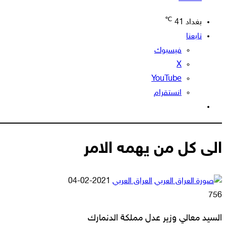
℃
بغداد
41
تابعنا
فيسبوك
‫X
‫YouTube
انستقرام
الوضع
المظلم
الى كل من يهمه الامر
أرسل
العراق العربي
2021-02-04
بريدا
756
إلكترونيا
السيد معالي وزير عدل مملكة الدنمارك