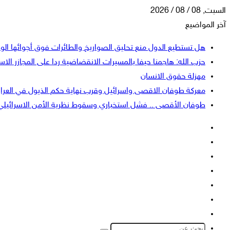
السبت, 08 / 08 / 2026
آخر المواضيع
هل تستطيع الدول منع تحليق الصواريخ والطائرات فوق أجوائها الو
حزب الله: هاجمنا حيفا بالمسيرات الانقضاضية ردا على المجازر الاسر
مهزلة حقوق الانسان
معركة طوفان الاقصى واسرائيل وقرب نهاية حكم الذيول في العرا
طوفان الأقصى .. فشل استخباري وسقوط نظرية الأمن الاسرائيلي
فيسبوك
‫X
‫YouTube
انستقرام
تسجيل
إضافة
الدخول
عمود
الوضع
جانبي
المظلم