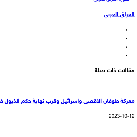
عبر
العراق العربي
البريد
فيسبوك
‫X
‫YouTube
انستقرام
مقالات ذات صلة
معركة طوفان الاقصى واسرائيل وقرب نهاية حكم الذيول في
2023-10-12