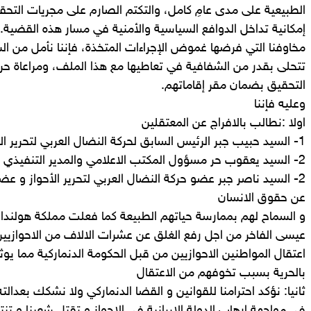
الطبيعية على مدى عامِ كامل، والتكتم الصارم على مجريات التحق
إمكانية تداخل الدوافع السياسية والأمنية في مسار هذه القضي
مخاوفنا التي فرضها غموض الإجراءات المتخذة، فإننا نأمل من ال
تتحلى بقدر من الشفافية في تعاطيها مع هذا الملف، ومراعاة ح
التحقيق بضمان مقر إقاماتهم.
وعليه فإننا
اولا :نطالب بالافراج عن المعتقلين
1- السيد حبيب جبر الرئيس السابق لحركة النضال العربي لتحرير الأحواز
2- السيد يعقوب حر مسؤول المكتب الاعلامي والمدير التنفيذي السابق لقناة أحوازنا
2- السيد ناصر جبر عضو حركة النضال العربي لتحرير الأحواز و عض
عن حقوق الانسان
و السماح لهم بممارسة حياتهم الطبيعة كما فعلت مملكة هولندا
عيسى الفاخر من اجل رفع الغلق عن عشرات الالاف من الاحوازيين
اعتقال المواطنين الاحوازيين من قبل الحكومة الدنماركية مما يوث
بالحرية بسبب تخوفهم من الاعتقال
ثانيا: نؤكد احترامنا للقوانين و القضا الدنماركي ولا نشكك بعدالت