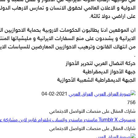
في مواجهة ارهاب الدولة الايرانية في الاحواز و تقتل شعبنا و تنت
الدولية و الاعلان العالمي لحقوق الانسان و تمارس الارهاب الد
على اراضي دولا ثالثة.
ان الموقعين ادنا يطالبون الحكومات الاروبية بحماية الاحوازيين ال
الايرانية و يشددون على منع السفارات الايرانية و مليشياتها المن
من انتهاك القانون وترهيب الاحوازيين المعارضين للسياسات الاي
.
حركة النضال العربي لتحرير الأحواز
جبهة الأحواز الديمقراطية
الجبهة الديمقراطية الشعبية الأحوازية
أرسل
العراق العربي
2021-02-04
بريدا
756
إلكترونيا
شارك المقال على منصات التواصل الاجتماعي
فيسبوك
‫X
ماسنجر
ماسنجر
واتساب
تيلقرام
ڤايبر
لاين
مشاركة عبر
شارك المقال على منصات التواصل الاجتماعي
‫X
لاين
ڤايبر
طباعة
تيلقرام
ماسنجر
ماسنجر
مشاركة
واتساب
فيسبوك