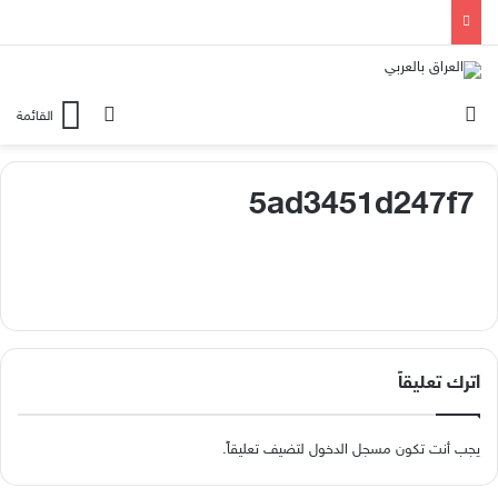
الوضع المظلم
بحث عن
القائمة
5ad3451d247f7
اترك تعليقاً
يجب أنت تكون
مسجل الدخول
لتضيف تعليقاً.