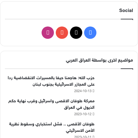
Social
ف
ا
ي
X
Y
ن
س
o
س
مواضيع اخرى بواسطة العراق العربي
ب
u
ت
حزب الله: هاجمنا حيفا بالمسيرات الانقضاضية ردا
و
T
ق
على المجازر الاسرائيلية بجنوب لبنان
2024-10-13
ك
u
ر
معركة طوفان الاقصى واسرائيل وقرب نهاية حكم
b
ا
الذيول في العراق
2023-10-12
e
م
طوفان الأقصى .. فشل استخباري وسقوط نظرية
الأمن الاسرائيلي
2023-10-11