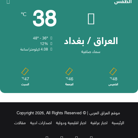
الطقس
38
℃
العراق / بغداد
48º - 36º
12%
4.08 كيلومتر/ساعة
سماء صافية
47
46
48
℃
℃
℃
الخميس
الجمعة
السبت
موقع العراق العربي
| © Copyright 2026, All Rights Reserved
الرئيسية
اخبار عراقية
اخبار اقليمية ودولية
اصدارات ادبية
مقالات