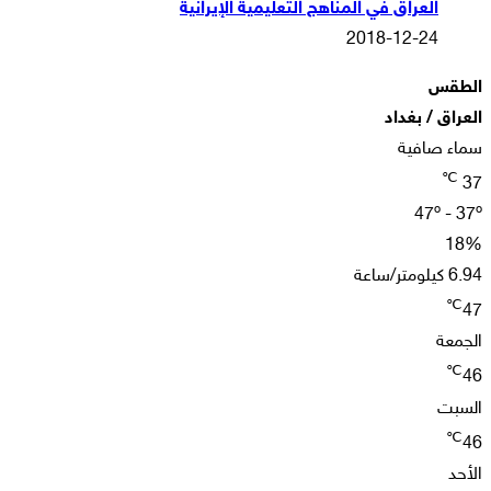
العراق في المناهج التعليمية الإيرانية
2018-12-24
الطقس
العراق / بغداد
سماء صافية
℃
37
47º - 37º
18%
6.94 كيلومتر/ساعة
℃
47
الجمعة
℃
46
السبت
℃
46
الأحد