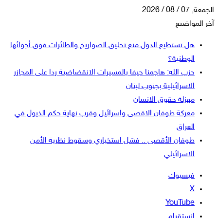
الجمعة, 07 / 08 / 2026
آخر المواضيع
هل تستطيع الدول منع تحليق الصواريخ والطائرات فوق أجوائها
الوطنية؟
حزب الله: هاجمنا حيفا بالمسيرات الانقضاضية ردا على المجازر
الاسرائيلية بجنوب لبنان
مهزلة حقوق الانسان
معركة طوفان الاقصى واسرائيل وقرب نهاية حكم الذيول في
العراق
طوفان الأقصى .. فشل استخباري وسقوط نظرية الأمن
الاسرائيلي
فيسبوك
‫X
‫YouTube
انستقرام