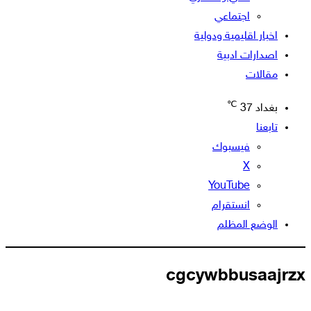
اجتماعي
اخبار اقليمية ودولية
اصدارات ادبية
مقالات
℃
بغداد
37
تابعنا
فيسبوك
‫X
‫YouTube
انستقرام
الوضع المظلم
cgcywbbusaajrzx