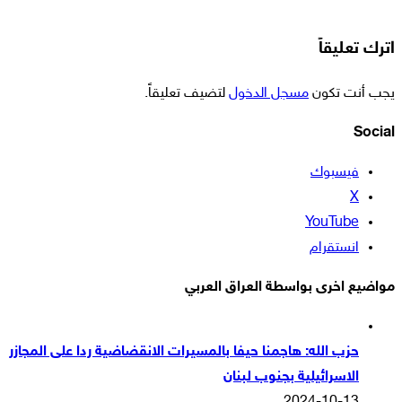
اترك تعليقاً
يجب أنت تكون
مسجل الدخول
لتضيف تعليقاً.
Social
فيسبوك
‫X
‫YouTube
انستقرام
مواضيع اخرى بواسطة العراق العربي
حزب الله: هاجمنا حيفا بالمسيرات الانقضاضية ردا على المجازر
الاسرائيلية بجنوب لبنان