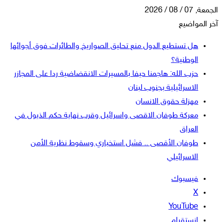
الجمعة, 07 / 08 / 2026
آخر المواضيع
هل تستطيع الدول منع تحليق الصواريخ والطائرات فوق أجوائها
الوطنية؟
حزب الله: هاجمنا حيفا بالمسيرات الانقضاضية ردا على المجازر
الاسرائيلية بجنوب لبنان
مهزلة حقوق الانسان
معركة طوفان الاقصى واسرائيل وقرب نهاية حكم الذيول في
العراق
طوفان الأقصى .. فشل استخباري وسقوط نظرية الأمن
الاسرائيلي
فيسبوك
‫X
‫YouTube
انستقرام