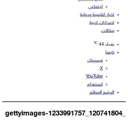
اجتماعي
اخبار اقليمية ودولية
اصدارات ادبية
مقالات
℃
بغداد
44
تابعنا
فيسبوك
‫X
‫YouTube
انستقرام
الوضع المظلم
_120741804_gettyimages-1233991757