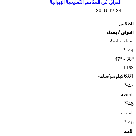
العراق في المناهج التعليمية الإيرانية
2018-12-24
الطقس
العراق / بغداد
سماء صافية
℃
44
47º - 38º
11%
6.81 كيلومتر/ساعة
℃
47
الجمعة
℃
46
السبت
℃
46
الأحد