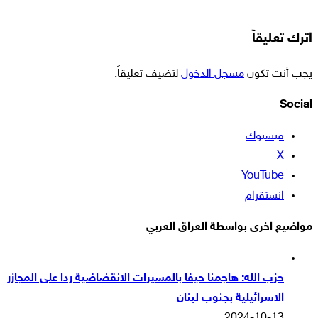
اترك تعليقاً
يجب أنت تكون
مسجل الدخول
لتضيف تعليقاً.
Social
فيسبوك
‫X
‫YouTube
انستقرام
مواضيع اخرى بواسطة العراق العربي
حزب الله: هاجمنا حيفا بالمسيرات الانقضاضية ردا على المجازر
الاسرائيلية بجنوب لبنان