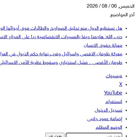
الخميس, 06 / 08 / 2026
آخر المواضيع
هل تستطيع الدول منع تحليق الصواريخ والطائرات فوق أجوائها الو
حزب الله: هاجمنا حيفا بالمسيرات الانقضاضية ردا على المجازر الاسر
مهزلة حقوق الانسان
معركة طوفان الاقصى واسرائيل وقرب نهاية حكم الذيول في العرا
طوفان الأقصى .. فشل استخباري وسقوط نظرية الأمن الاسرائيلي
فيسبوك
‫X
‫YouTube
انستقرام
تسجيل الدخول
إضافة عمود جانبي
الوضع المظلم
بحث عن