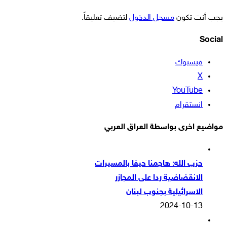
يجب أنت تكون
مسجل الدخول
لتضيف تعليقاً.
Social
فيسبوك
‫X
‫YouTube
انستقرام
مواضيع اخرى بواسطة العراق العربي
حزب الله: هاجمنا حيفا بالمسيرات
الانقضاضية ردا على المجازر
الاسرائيلية بجنوب لبنان
2024-10-13