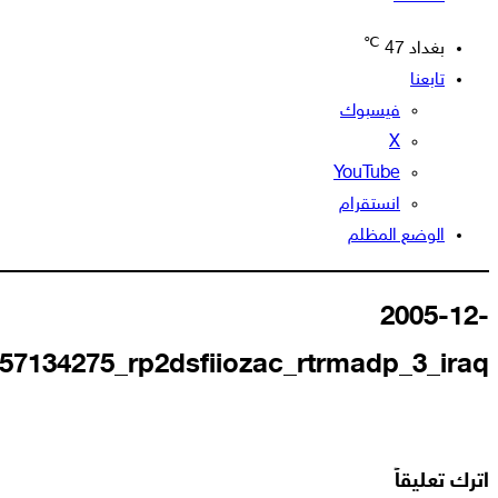
℃
بغداد
47
تابعنا
فيسبوك
‫X
‫YouTube
انستقرام
الوضع المظلم
2005-12-
57134275_rp2dsfiiozac_rtrmadp_3_iraq
اترك تعليقاً