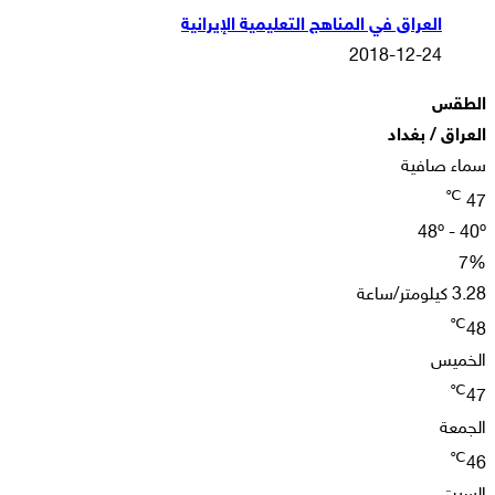
العراق في المناهج التعليمية الإيرانية
2018-12-24
الطقس
العراق / بغداد
سماء صافية
℃
47
48º - 40º
7%
3.28 كيلومتر/ساعة
℃
48
الخميس
℃
47
الجمعة
℃
46