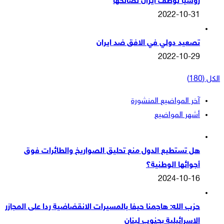
روسيا توظف ايران لصالحها
2022-10-31
تصعيد دولي في الافق ضد ايران
2022-10-29
الكل (180)
آخر المواضيع المنشورة
أشهر المواضيع
هل تستطيع الدول منع تحليق الصواريخ والطائرات فوق
أجوائها الوطنية؟
2024-10-16
حزب الله: هاجمنا حيفا بالمسيرات الانقضاضية ردا على المجازر
الاسرائيلية بجنوب لبنان