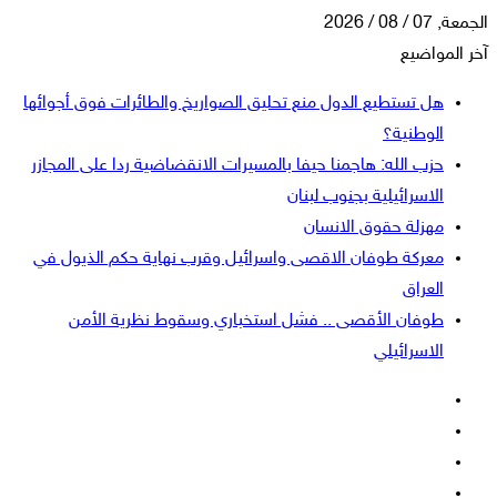
الجمعة, 07 / 08 / 2026
آخر المواضيع
هل تستطيع الدول منع تحليق الصواريخ والطائرات فوق أجوائها
الوطنية؟
حزب الله: هاجمنا حيفا بالمسيرات الانقضاضية ردا على المجازر
الاسرائيلية بجنوب لبنان
مهزلة حقوق الانسان
معركة طوفان الاقصى واسرائيل وقرب نهاية حكم الذيول في
العراق
طوفان الأقصى .. فشل استخباري وسقوط نظرية الأمن
الاسرائيلي
فيسبوك
‫X
‫YouTube
انستقرام