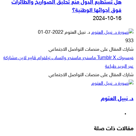
هل تستطيع الدول منع تحليق الصواريخ والطائرات
فوق أجوائها الوطنية؟
2024-10-16
أرسل
د. نبيل العتوم
2022-07-01
بريدا
933
إلكترونيا
شارك المقال على منصات التواصل الاجتماعي
فيسبوك
‫X
ماسنجر
ماسنجر
واتساب
تيلقرام
ڤايبر
لاين
مشاركة
عبر البريد
طباعة
شارك المقال على منصات التواصل الاجتماعي
‫X
لاين
ڤايبر
طباعة
تيلقرام
ماسنجر
ماسنجر
مشاركة
واتساب
فيسبوك
عبر
د. نبيل العتوم
البريد
موقع
الويب
مقالات ذات صلة