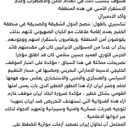
فسوف يتسبب ذلك في انعدام الأمن والاضطراب وعدم
الاستقرار الأمني ​في هذه المنطقة.
وأكد الادميرال
تنكسيري بالقول: ننصح الدول الشقيقة والصديقة في منطقة
الخليج بعدم إقامة علاقات مع الكيان الصهيوني لأنهم بذلك
يقوضون أمن المنطقة ،ويقامرون باستقرار امنهم ووجودهم .
يذكر ان عددا من المسؤلين الايرانيين كان في مقدمتهم قائد
الحرس الثوري العميد حسين سلامي كان قد اطلق مؤخرا
تصريحات مماثلة في هذا السياق ؛ مؤكدة على اعتبار الموقف
الخليجي لاسيما الاماراتي البحريني ومضيها في مسار التطبيع
السياسي والعسكري والامني والاستخباري يعكس سوء فهمها
لحلم وصبر ايران ازاء هذا التطور الخطير الذي بات يمس امنها
القومي بشكل خطير ، مؤكدة ضرورة اتخاذ ايران موقف حازم
ازاء هذه العدوانية التي تستهدف التحريض ضد ايران تمهيدا
لتوجيه ضربات عسكرية وامنية وسيبرانية وتمهيد الاجواء لذلك
عبر ادواتها الاعلامية .
المحتمل أن تحاول إيران تصعيد أزمات موازية للضغط على