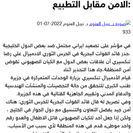
:الامن مقابل التطبيع
أرسل
د. نبيل العتوم
2022-07-01
بريدا
933
إلكترونيا
في مؤشر على تصعيد ايراني محتمل ضد بعض الدول الخليجية
،حذر قائد القوات البحرية في الحرس الثوري الادميرال علي رضا
تنكسيري أن علاقات بعض الدول مع الكيان الصهيوني تقوض
أمن المنطقة،جاء هذا التحذير اثناء
قيام الأدميرال تنكسيري بزيارة الوحدات المتمركزة في جزيرة
طنب الكبرى للتحقق من حالة التحصينات والمنشآت الهندسية
والدفاع المدني وتقييم الجاهزية القتالية في هذه الجزيرة.
وفي تصريح له قال قائد القوات البحرية للحرس الثوري: هناك
أمن جيد بفضل التعاون والتنسيق مع دول الجوار في الخليج ،
ولكن إذا جعل أحد للكيان الصهيوني قاتل الاطفال والعدو رقم
واحد موطىء قدم في هذه المنطقة لأي سبب من الأسباب،