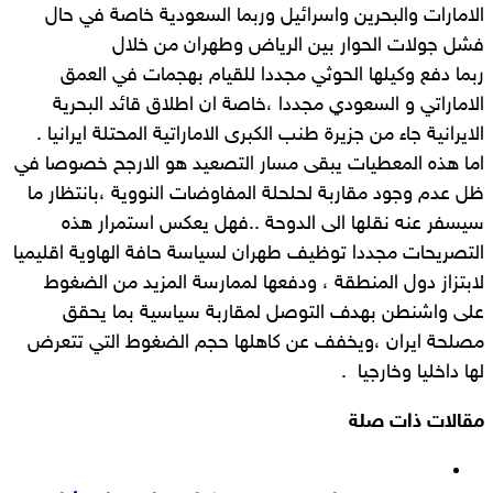
الامارات والبحرين واسرائيل وربما السعودية خاصة في حال
فشل جولات الحوار بين الرياض وطهران من خلال
ربما دفع وكيلها الحوثي مجددا للقيام بهجمات في العمق
الاماراتي و السعودي مجددا ،خاصة ان اطلاق قائد البحرية
الايرانية جاء من جزيرة طنب الكبرى الاماراتية المحتلة ايرانيا .
اما هذه المعطيات يبقى مسار التصعيد هو الارجح خصوصا في
ظل عدم وجود مقاربة لحلحلة المفاوضات النووية ،بانتظار ما
سيسفر عنه نقلها الى الدوحة ..فهل يعكس استمرار هذه
التصريحات مجددا توظيف طهران لسياسة حافة الهاوية اقليميا
لابتزاز دول المنطقة ، ودفعها لممارسة المزيد من الضغوط
على واشنطن بهدف التوصل لمقاربة سياسية بما يحقق
مصلحة ايران ،ويخفف عن كاهلها حجم الضغوط التي تتعرض
لها داخليا وخارجيا .
مقالات ذات صلة