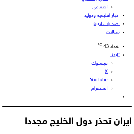
اجتماعي
اخبار اقليمية ودولية
اصدارات ادبية
مقالات
℃
بغداد
43
تابعنا
فيسبوك
‫X
‫YouTube
انستقرام
الوضع
المظلم
ايران تحذر دول الخليج مجددا