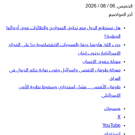
الخميس, 06 / 08 / 2026
آخر المواضيع
هل تستطيع الدول منع تحليق الصواريخ والطائرات فوق أجوائها
الوطنية؟
حزب الله: هاجمنا حيفا بالمسيرات الانقضاضية ردا على المجازر
الاسرائيلية بجنوب لبنان
مهزلة حقوق الانسان
معركة طوفان الاقصى واسرائيل وقرب نهاية حكم الذيول في
العراق
طوفان الأقصى .. فشل استخباري وسقوط نظرية الأمن
الاسرائيلي
فيسبوك
‫X
‫YouTube
انستقرام