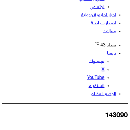
اجتماعي
اخبار اقليمية ودولية
اصدارات ادبية
مقالات
℃
بغداد
43
تابعنا
فيسبوك
‫X
‫YouTube
انستقرام
الوضع المظلم
143090