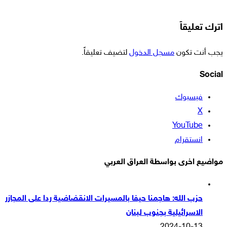
اترك تعليقاً
يجب أنت تكون
مسجل الدخول
لتضيف تعليقاً.
Social
فيسبوك
‫X
‫YouTube
انستقرام
مواضيع اخرى بواسطة العراق العربي
حزب الله: هاجمنا حيفا بالمسيرات الانقضاضية ردا على المجازر
الاسرائيلية بجنوب لبنان