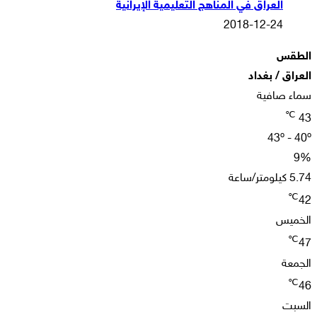
العراق في المناهج التعليمية الإيرانية
2018-12-24
الطقس
العراق / بغداد
سماء صافية
℃
43
43º - 40º
9%
5.74 كيلومتر/ساعة
℃
42
الخميس
℃
47
الجمعة
℃
46
السبت