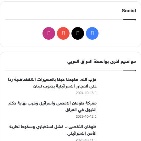
Social
ف
ا
ي
X
Y
ن
س
o
س
مواضيع اخرى بواسطة العراق العربي
ب
u
ت
حزب الله: هاجمنا حيفا بالمسيرات الانقضاضية ردا
و
T
ق
على المجازر الاسرائيلية بجنوب لبنان
2024-10-13
ك
u
ر
معركة طوفان الاقصى واسرائيل وقرب نهاية حكم
b
ا
الذيول في العراق
2023-10-12
e
م
طوفان الأقصى .. فشل استخباري وسقوط نظرية
الأمن الاسرائيلي
2023-10-11