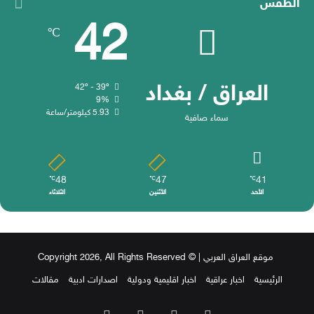
الطقس
42
℃
العراق / بغداد
42º - 39º
9%
5.93 كيلومتر/ساعة
سماء صافية
48
47
41
℃
℃
℃
الأحد
الأثنين
الثلاثاء
موقع العراق العربي
| © Copyright 2026, All Rights Reserved
الرئيسية
اخبار عراقية
اخبار اقليمية ودولية
اصدارات ادبية
مقالات