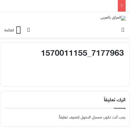
الوضع المظلم
بحث عن
القائمة
7177963_1570011155
اترك تعليقاً
يجب أنت تكون
مسجل الدخول
لتضيف تعليقاً.