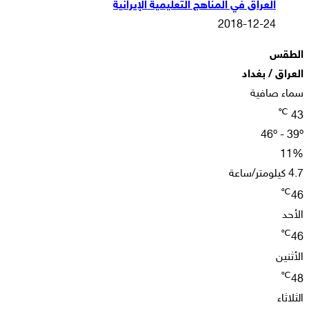
العراق في المناهج التعليمية الإيرانية
2018-12-24
الطقس
العراق / بغداد
سماء صافية
℃
43
46º - 39º
11%
4.7 كيلومتر/ساعة
℃
46
الأحد
℃
46
الأثنين
℃
48
الثلاثاء