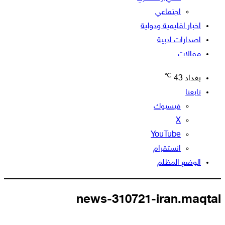
اجتماعي
اخبار اقليمية ودولية
اصدارات ادبية
مقالات
℃
بغداد
43
تابعنا
فيسبوك
‫X
‫YouTube
انستقرام
الوضع المظلم
news-310721-iran.maqtal