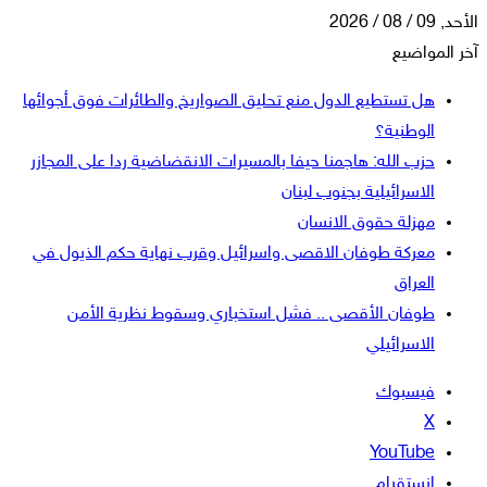
الأحد, 09 / 08 / 2026
آخر المواضيع
هل تستطيع الدول منع تحليق الصواريخ والطائرات فوق أجوائها
الوطنية؟
حزب الله: هاجمنا حيفا بالمسيرات الانقضاضية ردا على المجازر
الاسرائيلية بجنوب لبنان
مهزلة حقوق الانسان
معركة طوفان الاقصى واسرائيل وقرب نهاية حكم الذيول في
العراق
طوفان الأقصى .. فشل استخباري وسقوط نظرية الأمن
الاسرائيلي
فيسبوك
‫X
‫YouTube
انستقرام