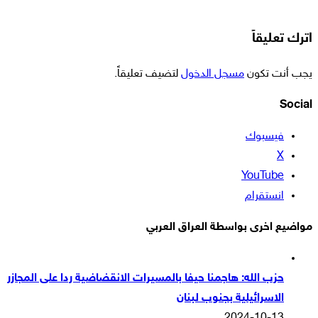
اترك تعليقاً
يجب أنت تكون
مسجل الدخول
لتضيف تعليقاً.
Social
فيسبوك
‫X
‫YouTube
انستقرام
مواضيع اخرى بواسطة العراق العربي
حزب الله: هاجمنا حيفا بالمسيرات الانقضاضية ردا على المجازر
الاسرائيلية بجنوب لبنان