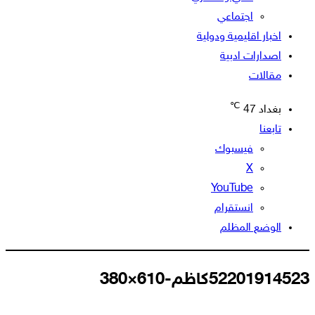
اجتماعي
اخبار اقليمية ودولية
اصدارات ادبية
مقالات
℃
بغداد
47
تابعنا
فيسبوك
‫X
‫YouTube
انستقرام
الوضع المظلم
52201914523كاظم-610×380