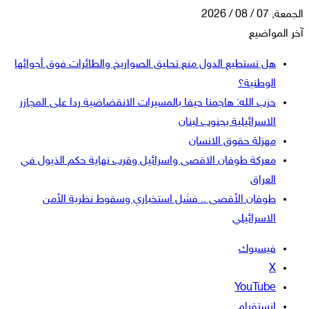
الجمعة, 07 / 08 / 2026
آخر المواضيع
هل تستطيع الدول منع تحليق الصواريخ والطائرات فوق أجوائها
الوطنية؟
حزب الله: هاجمنا حيفا بالمسيرات الانقضاضية ردا على المجازر
الاسرائيلية بجنوب لبنان
مهزلة حقوق الانسان
معركة طوفان الاقصى واسرائيل وقرب نهاية حكم الذيول في
العراق
طوفان الأقصى .. فشل استخباري وسقوط نظرية الأمن
الاسرائيلي
فيسبوك
‫X
‫YouTube
انستقرام