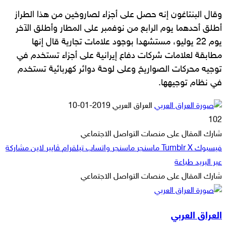
وقال البنتاغون إنه حصل على أجزاء لصاروخين من هذا الطراز
أطلق أحدهما يوم الرابع من نوفمبر على المطار وأطلق الآخر
يوم 22 يوليو، مستشهدا بوجود علامات تجارية قال إنها
مطابقة لعلامات شركات دفاع إيرانية على أجزاء تستخدم في
توجيه محركات الصواريخ وعلى لوحة دوائر كهربائية تستخدم
في نظام توجيهها.
أرسل
العراق العربي
2019-01-10
بريدا
102
إلكترونيا
شارك المقال على منصات التواصل الاجتماعي
فيسبوك
‫X
ماسنجر
ماسنجر
واتساب
تيلقرام
ڤايبر
لاين
مشاركة
عبر البريد
طباعة
شارك المقال على منصات التواصل الاجتماعي
‫X
لاين
ڤايبر
طباعة
تيلقرام
ماسنجر
ماسنجر
مشاركة
واتساب
فيسبوك
عبر
العراق العربي
البريد