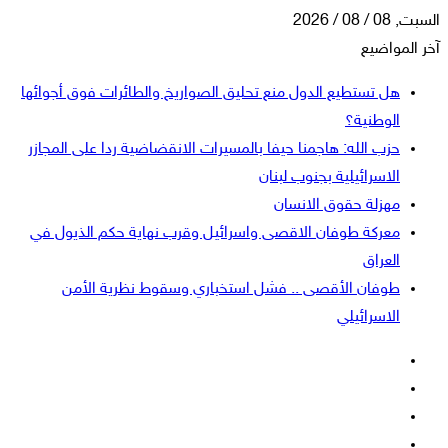
السبت, 08 / 08 / 2026
آخر المواضيع
هل تستطيع الدول منع تحليق الصواريخ والطائرات فوق أجوائها
الوطنية؟
حزب الله: هاجمنا حيفا بالمسيرات الانقضاضية ردا على المجازر
الاسرائيلية بجنوب لبنان
مهزلة حقوق الانسان
معركة طوفان الاقصى واسرائيل وقرب نهاية حكم الذيول في
العراق
طوفان الأقصى .. فشل استخباري وسقوط نظرية الأمن
الاسرائيلي
فيسبوك
‫X
‫YouTube
انستقرام