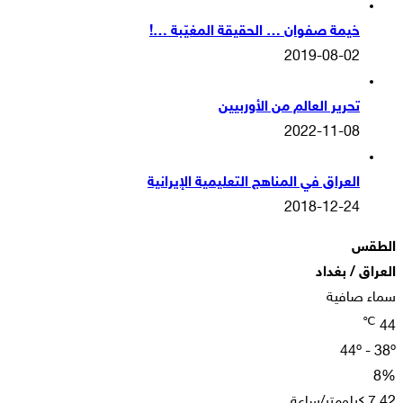
خيمة صفوان … الحقيقة المغيّبة …!
2019-08-02
تحرير العالم من الأوربيين
2022-11-08
العراق في المناهج التعليمية الإيرانية
2018-12-24
الطقس
العراق / بغداد
سماء صافية
℃
44
44º - 38º
8%
7.42 كيلومتر/ساعة