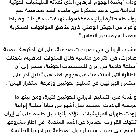
ودان “بشدة الهجوم الإرهابي الذي نفذته المليشيات الحوثية
الايرانية على عرضا عسكريا في قاعدة العند بمحافظة لحج
بواسطة طائرة إيرانية مفخخة واستهدفت به قيادات وضباط
وأفراد من الجيش الوطني خارج مناطق المواجهات العسكرية
وبعيدا عن مناطق التماس”.
وشدد، الإرياني في تصريحات صحفية، على أن الحكومة اليمنية
صادرت، في أكثر من مناسبة خلال السنوات الماضية، شحنات
أسلحة قادمة من إيران للميليشيات الحوثية، مشيرا إلى أن
الطائرة التي استخدمت في هجوم العند هي “دليل آخر على
استمرار الإيرانيين في تسليح الحوثيين وزعزعة استقرار اليمن”.
والأدلة على التسليح الإيراني للحوثيين كثيرة، ومن بينها ما
عرضته الولايات المتحدة قبل أشهر من بقايا أسلحة إيرانية
زودت طهران الميليشيات، لتؤكد بأنها دليل حاسم على أن إيران
تنتهك القرارات الصادرة عن الأمم المتحدة، في إطار مشروعها
القائم على ضرب استقرار دول المنطقة عبر أذرعها الطائفية.