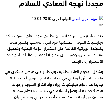
مجددا نهجه المعادي للسلام
أرسل
العراق العربي
2019-01-10
بريدا
102
إلكترونيا
بعد أسابيع من المراوغة بشأن تطبيق بنود اتفاق السويد، أكدت
ميليشيات الحوثي الانقلابية مرة أخرى تمسكها بالسير قدما
بالأجندة الإيرانية القائمة على استمرار الأزمة اليمنية وتعميق
معاناة اليمنيين، وضرب أي محاولة لوقف إراقة الدماء وإعادة
الاستقرار إلى البلاد.
وشكل الهجوم الغادر بطائرة دون طيار على عرض عسكري في
قاعدة للجيش الوطني في محافظة لحج جنوبي البلاد، دليلا
جديدا على عزم ميليشيات ايران وأد اتفاق السويد وإحباط
فرصة جديدة للتوصل للسلام في بلد بات معظم سكانه
يعانون من أزمة خانقة بسبب أجندة الحوثي ونظام إيران.