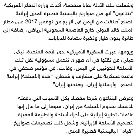
وشملت تلك الأدلة بقايا متفحمة، أكدت وزارة الدفاع الأمريكية
“بنتاغون” أنها من صواريخ باليستية قصيرة المدى إيرانية
الصنع أطلقت من اليمن في الرابع من نوفمبر 2017 على مطار
الملك خالد الدولي خارج العاصمة السعودية الرياض، إضافة إلى
طائرة بدون طيار وذخيرة مضادة للدبابات.
ويومها، عبرت السفيرة الأميركية لدى الأمم المتحدة، نيكي
هيلي، عن ثقتها في أن طهران تتحمل مسؤولية نقل تلك
الأسلحة للحوثيين في اليمن، وقالت، في مؤتمر صحفي في
قاعدة عسكرية على مشارف واشنطن، “هذه (الأسلحة) إيرانية
الصنع.. وأرسلتها إيران.. ومنحتها إيران”.
وعرض البنتاغون شرحا مفصلا بكل الأسباب التي دفعته
للاعتقاد بقدوم الأسلحة من إيران، منوها إلى ما قال إنها
علامات تجارية إيرانية على أجزاء أسلحة والطبيعة المميزة
لتصميم الأسلحة الإيرانية. وشمل ذلك تصميمات صواريخ
“قيام” الباليستية قصيرة المدى.