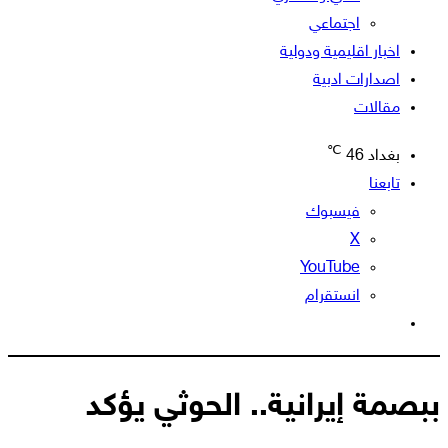
اجتماعي
اخبار اقليمية ودولية
اصدارات ادبية
مقالات
℃
بغداد
46
تابعنا
فيسبوك
‫X
‫YouTube
انستقرام
الوضع
المظلم
ببصمة إيرانية.. الحوثي يؤكد