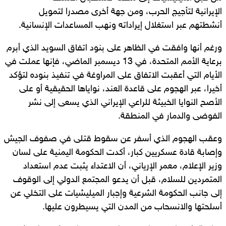
الإيرانية لتأجيج الحرب، ومن جهة أخرى مصدرا لتمويل
أنشطتهم عبر استغلال إيراداته ونهب المساعدات الإنسانية.
ورغم أنها وافقت في الظاهر على بنود اتفاق السويد الذي أبرم
برعاية الأمم المتحدة، في 13 ديسمبر الماضي، فإنها عملت في
الأيام التي أعقبت الاتفاق على المراوغة في تنفيذ بنوده لتؤكد
أخيرا، عبر الهجوم على قاعدة العند، نواياها الحقيقية أو على
الأصح النوايا الخبيثة للراعي الإيراني الذي يسعى إلى نشر
الفوضى والدمار في المنطقة.
وعقب الهجوم الذي أسفر عن سقوط قتلى في صفوف الجيش
وإصابة قادة عسكريين كبار، أكدت الحكومة اليمنية على لسان
وزير الإعلام، معمر الإرياني، أن الاعتداء يثبت عدم استعداد
المتمردين للسلام، قبل أن يدعو المجتمع الدولي إلى الوقوف
إلى جانب الحكومة الشرعية وإجبار الميليشيات على التخلي عن
أسلحتها والانسحاب من المدن التي يسيطرون عليها.