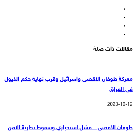
فيسبوك
‫X
‫YouTube
انستقرام
مقالات ذات صلة
معركة طوفان الاقصى واسرائيل وقرب نهاية حكم الذيول
في العراق
2023-10-12
طوفان الأقصى .. فشل استخباري وسقوط نظرية الأمن