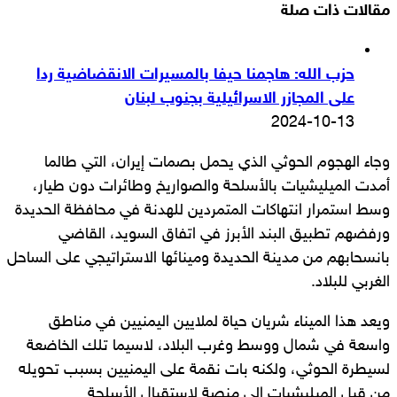
مقالات ذات صلة
حزب الله: هاجمنا حيفا بالمسيرات الانقضاضية ردا
على المجازر الاسرائيلية بجنوب لبنان
2024-10-13
وجاء الهجوم الحوثي الذي يحمل بصمات إيران، التي طالما
أمدت الميليشيات بالأسلحة والصواريخ وطائرات دون طيار،
وسط استمرار انتهاكات المتمردين للهدنة في محافظة الحديدة
ورفضهم تطبيق البند الأبرز في اتفاق السويد، القاضي
بانسحابهم من مدينة الحديدة ومينائها الاستراتيجي على الساحل
الغربي للبلاد.
ويعد هذا الميناء شريان حياة لملايين اليمنيين في مناطق
واسعة في شمال ووسط وغرب البلاد، لاسيما تلك الخاضعة
لسيطرة الحوثي، ولكنه بات نقمة على اليمنيين بسبب تحويله
من قبل الميليشيات إلى منصة لاستقبال الأسلحة