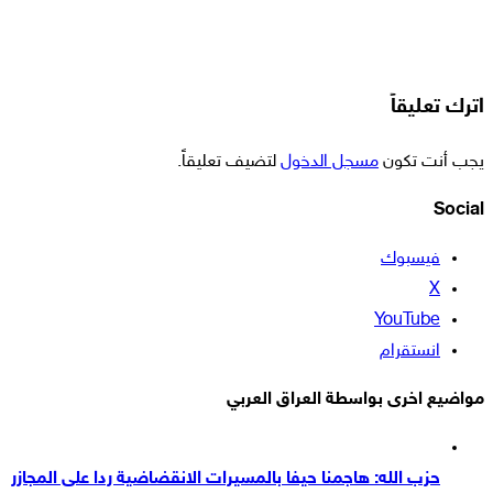
اترك تعليقاً
يجب أنت تكون
مسجل الدخول
لتضيف تعليقاً.
Social
فيسبوك
‫X
‫YouTube
انستقرام
مواضيع اخرى بواسطة العراق العربي
حزب الله: هاجمنا حيفا بالمسيرات الانقضاضية ردا على المجازر