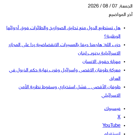
الجمعة, 07 / 08 / 2026
آخر المواضيع
هل تستطيع الدول منع تحليق الصواريخ والطائرات فوق أجوائها
الوطنية؟
حزب الله: هاجمنا حيفا بالمسيرات الانقضاضية ردا على المجازر
الاسرائيلية بجنوب لبنان
مهزلة حقوق الانسان
معركة طوفان الاقصى واسرائيل وقرب نهاية حكم الذيول في
العراق
طوفان الأقصى .. فشل استخباري وسقوط نظرية الأمن
الاسرائيلي
فيسبوك
‫X
‫YouTube
انستقرام