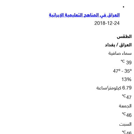
العراق في المناهج التعليمية الإيرانية
2018-12-24
الطقس
العراق / بغداد
سماء صافية
℃
39
47º - 35º
13%
6.79 كيلومتر/ساعة
℃
47
الجمعة
℃
46
السبت
℃