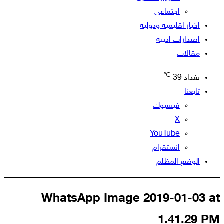
اجتماعي
اخبار اقليمية ودولية
اصدارات ادبية
مقالات
℃
بغداد
39
تابعنا
فيسبوك
‫X
‫YouTube
انستقرام
الوضع المظلم
WhatsApp Image 2019-01-03 at
1.41.29 PM