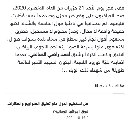
ففي فجر يوم الأحد 21 حزيران من العام المنصرم 2020،
صحا العراقيون على وقع خبر محزن وصدمة أليمة؛ فَطَرت
قلوبهم. لم يصدّقوا في بادئها هول الفاجعة والشّدّة، لكنها
حقيقة واقعة لا محال، وقدرٌ محتوم لا مستحيل، فطرقَ
سمعهم أُفول نجمٌ كبير سطعَ في سماء بلده سنوات طوال،
لكنه هوى منها بسرعة الضوء. إنه نجم النجوم، الرياضي
الأنيق ولاعب الكرة الرشيق
أحمد راضي الصالحي
، بعدما
أصَابته بليّة كورونا اللعينة، ليكون الشهيد الأخير لقائمة
طويلة من شهداء ذلك الوباء…!
مقالات ذات صلة
هل تستطيع الدول منع تحليق الصواريخ والطائرات
فوق أجوائها الوطنية؟
2024-10-16