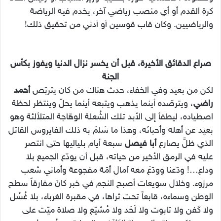
كرة القدم أو أي منصب رياضي آخر، يخدم فيه الرياضة
والرياضيين. وكان قاب قوسين أو أدني من تحقيق ذلك!
صراع الدقائق الأخيرة، قبل أن يخسر نزال الدنيا ويفوز بكأس
الجنة
لكن من بعيد وفي الخفاء، حدث هناك من كان يتربّص
أحمد
راضي
، ويترصّده أينما يذهب ويتبعه أينما يحلّ وينتظر لحظة
اصطياده، ليطفأ إلى الأبد تلك الشُعلة الوهّاجة المتلألئة وهو
بعيد عن أهله وأحبائه، وهذا ما سَلمَ به ذلك الفايروس القاتل
الذي ظلَّ يصارع
أبا فيصل
سبعة أيام بلياليها حتى انتصر
عليه في الرمق الأخير من حياته، قبل أن يودّع الجميع بلا
وداع…! ودّعنا وودّعَ معه آمال أمّة مفجوعة وأماني شعب
مرزوء. وخلال سويعات أصبح النجم في خبر كانَ مفارقاً سطح
الوطن وسماءه، قابعاً تحت ثراها، في مقبرة الغرباء، بلا غُسُل
ولا كَفن ولا تابوت ولا لَحَد ولا مُشيّع ولا صلاة ميّت على