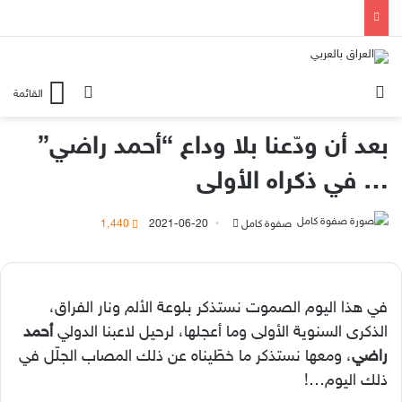
الوضع المظلم
بحث عن
القائمة
بعد أن ودّعنا بلا وداع “أحمد راضي”
… في ذكراه الأولى
أرسل
صفوة كامل
2021-06-20
1٬440
بريدا
إلكترونيا
في هذا اليوم الصموت نستذكر بلوعة الألم ونار الفراق،
الذكرى السنوية الأولى وما أعجلها، لرحيل لاعبنا الدولي
أحمد
راضي
، ومعها نستذكر ما خطّيناه عن ذلك المصاب الجلّل في
ذلك اليوم…!