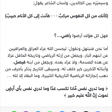
وسيميّزه بين الخالدين، ولسان الشاعر يقول:
(كأنك من كل النفوس مركبٌ · · · فأنت إلى كل الأنام حبيبُ)
فهل كل هؤلاء أرضوا
راضي…؟
أما نحن فنبتهل ونقول: ليحسن الله عزاء العراق والعراقيين
عن ابنهم البار، ويجعل من إرثه الرياضي وتاريخه الحافل عزاءً
عن هذه الصدمة، ولا عزاء بعده، ويجعل من ابنه
فيصل
،
وأبنائه الآخرين خير خلف له، وسيبقى التاريخ يَذكر بأحرف من
ذهب إنجازاته الرياضية التاريخية الكبيرة، وما البقاء إلا لله …
﴿
وما تدري نفس مَّاذا تكسب غدًا وما تدري نفس بأَي أَرضٍ
تموت إِنَّ اللَّه عليم خبير
﴾
فيسبوك
‫X
ماسنجر
واتساب
تيلقرام
ڤايبر
لاين