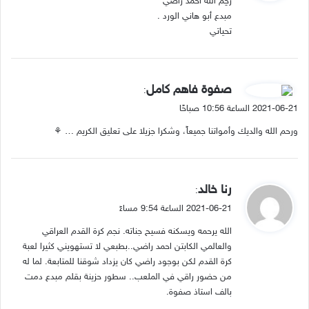
رَحِمَ ألله أحمد راضي
ل
مبدع أبو هاني الورد .
تحياتي
ي
صفوة فاهم كامل
:
ق
2021-06-21 الساعة 10:56 صباحًا
و
ورحم الله والديك وأمواتنا جميعاً، وشكرا جزيلا على تعليق الكريم … ⚘
ل
ي
رنا خالد
:
ق
2021-06-21 الساعة 9:54 مساءً
و
الله يرحمه ويسكنه فسيح جناته. نجم كرة القدم العراقي
ل
والعالمي الكابتن احمد راضي..بطبعي لا تستهويني كثيرا لعبة
كرة القدم لكن بوجود راضي كان يزداد شوقنا للمتابعة. لما له
من حضور راقي في الملعب.. سطور حزينة بقلم مبدع دمت
بالف استاذ صفوة.