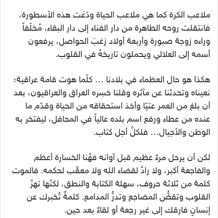
ملاعب الكرة كما هي ملاعب الحياة ودّعَت هذه الأسطورة،
فانتقلت روحه الطاهرة من دار الفناء إلى دار البقاء، مُخلّفاً
وراءه زوجة صبورة وأربعة أولاد زغبَ الحواصل، يرفعون
أسمه إلى العلالي ويحملون تاريخهُ في القلوب.
هكذا هو حال العظماء في بلادنا … كلّما هوت قامة عراقية؛
نعيناه وتحدثنا عن مآثره وقلنا خسِره العراق والعراقيون، بعد
أن بلغ من العمر عتيّا وأخذ استحقاقه من الحياة وقدّم ما
عنده من عطاء ورفع اسم بلده عالياً في المحافل، ليفتخر به
الوطن والأجيال… فلكلِّ أجل كتاب.
لكن أن يرحل مرءٌ عظيم قبل آوانه فهُنا الخسارة أعظم
والفاجعة أكبر، ولا رادَّ لقضاء الله ولا معقّب لحكمه. فالموت
كلمة من ثلاثة حروف، سهلة الكتابة والنطق، لكنّها تهزّ
القلوب‎ وتقضُّ المضاجع‎ وتدرُّ المدامع. كلمةٌ تُخبرك عن
إنسانٍ فارقك إلى غير رجعة أو لقاءٌ بعد حين.