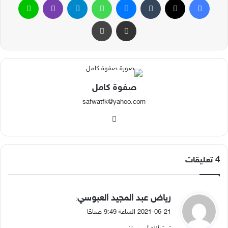
مشاركة عبر البريد
طباعة
صفوة كامل
safwatfk@yahoo.com
موقع
الويب
‫4 تعليقات
ي
رياض عبد المجيد العبوسي
:
ق
2021-06-21 الساعة 9:49 صباحًا
و