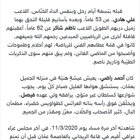
قبله بتسعة أيام رحل وبنفس الداء الخنّاس، اللاعب
علي هادي
، عن 53 عاماً، وبعده بأسابيع قليلة التحق بهما
زميل دربهم الطويل اللاعب
ناظم شاكر
عن 62 عاماً، أعقبتهم
قافلة أخرى من الرياضيين المبدعين رحمهم الله جميعهم،
كانوا في قمّة عطاءهم الفني للرياضة، لهم أحلام وطموحات
وأصبحوا من الماضي الفاتن، ولم يبق منهم سوى الذكريات
الطيّبة وتاريخ ناصع.
كان
أحمد راضي
، يعيش عيشةٍ هنيّة في منزله الجميل
بعمّان، يستنشق هواءها العليل صباح كلَّ يوم، يجوب
شوارعها كسلطان غير متوّج، يرافقه ولي عهده
فيصل
،
ويحلّقنَ فوق رأسه بناته العرائس كطواويس خضراء، مطمأن
البال، كثير الأصحاب والخلّان، معزّز ومقدّر من الجميع.
شاهدته أخر مرة مساء يوم 11/3/2020، في أخر مجلس عزاء
عراقي أُقيم في قاعة الريحاني بالعاصمة عمّان قبل أن تمنع