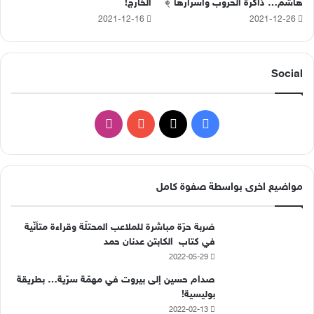
هاشم… ذاكرة الحروب وأسرارها ﴾
الخارج!
2021-12-16
2021-12-26
Social
‫X
فيسبوك
‫YouTube
انستقرام
مواضيع اخرى بواسطة صفوة كامل
ضربة حرّة مباشرة للملاعب المحتلّة وقراءة متأنّية
في كتاب الكابتن عدنان حمد
2022-05-29
صدام حسين إلى بيروت في مهمّة سرّية… بطريقة
بوليسية!
2022-02-13