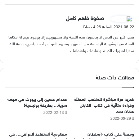
ي
صفوة فاهم كامل
:
ق
2021-06-22 الساعة 4:26 صباحًا
و
نعم، كثير من الناس لا يتابعون هذه اللعبة ولا تستهويهم إلا بوجود نجم له مكانته
ل
الفنية فيها وشهرته الواسعة بين الجمهور ومنهم المرحوم أحمد راضي، رحمه الله
شكرا لمرورك الكريم وتعليقك واهتمامك.
مقالات ذات صلة
ضربة حرّة مباشرة للملاعب المحتلّة
صدام حسين إلى بيروت في مهمّة
وقراءة متأنّية في كتاب الكابتن
سرّية… بطريقة بوليسية!
عدنان حمد
2022-02-13
2022-05-29
ومضة على كتاب ﴿سلطان
مظلومية المتقاعد العراقي… في