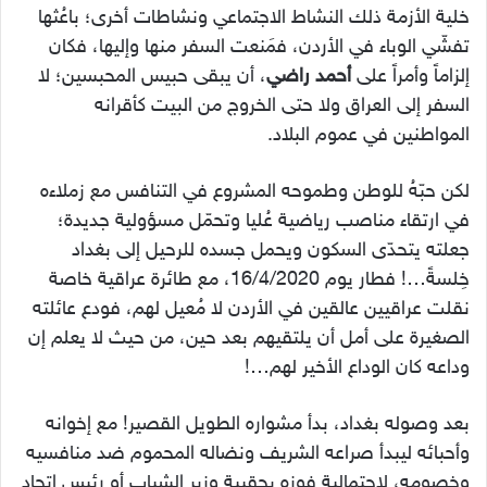
خلية الأزمة ذلك النشاط الاجتماعي ونشاطات أخرى؛ باعُثها
تفشّي الوباء في الأردن، فمَنعت السفر منها وإليها، فكان
إلزاماً وأمراً على
أحمد راضي
، أن يبقى حبيس المحبسين؛ لا
السفر إلى العراق ولا حتى الخروج من البيت كأقرانه
المواطنين في عموم البلاد.
لكن حبّهُ للوطن وطموحه المشروع في التنافس مع زملاءه
في ارتقاء مناصب رياضية عُليا وتحمّل مسؤولية جديدة؛
جعلته يتحدّى السكون ويحمل جسده للرحيل إلى بغداد
خِلسةً…! فطار يوم 16/4/2020، مع طائرة عراقية خاصة
نقلت عراقيين عالقين في الأردن لا مُعيل لهم، فودع عائلته
الصغيرة على أمل أن يلتقيهم بعد حين، من حيث لا يعلم إن
وداعه كان الوداع الأخير لهم…!
بعد وصوله بغداد، بدأ مشواره الطويل القصير! مع إخوانه
وأحبائه ليبدأ صراعه الشريف ونضاله المحموم ضد منافسيه
وخصومه، لاحتمالية فوزه بحقيبة وزير الشباب أو رئيس اتحاد