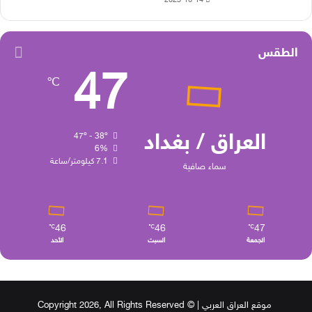
2023-10-14
الطقس
47
℃
العراق / بغداد
47º - 38º
6%
7.1 كيلومتر/ساعة
سماء صافية
46
46
47
℃
℃
℃
الجمعة
السبت
الأحد
موقع العراق العربي
| © Copyright 2026, All Rights Reserved