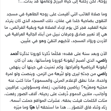
روحه، لكن رحلته إلى حياة البَرْزَخ وعالمها قد بدأت…!
وما صلاة الغائب التي أقيمت على روحه الطاهرة في مسجد
التقوى بضاحية خلدا في عمّان، ذلك المسجد الذي كان يتردّد
عليه الفقيد فجر كل يوم لإداء الصلاة فيه وبقية الفرائض، ما
هي إلا تعبير صادق وعرفان نبيل من أبناء الجالية العراقية في
الأردن وروّاد المسجد، لأخيهم التقيّ وهو في علّيين.
الآن وبعد سنة على فقده؛ فكلّما ذُكرنا كورونا تذكّرنا
أحمد
راضي،
الذي أصبح أيقونة كورونا ومأساتها، بعد أن كان
أيقونة الرياضية وأفراحها. وكم تمنيت في حينها أن ينهض
راضي
من جدثهِ ليرى ولو لبُرهة من الزمن، وينصت ولو لمرة
واحدة، ماذا نطق الإعلام المرئي والمسموع؟ ماذا كتبَ عنه
محبّيه ومعزّيه؟ رياضين وفنانين، زعماء ومسؤولين، عراقيين
وأجانب، ملاين الدموع ذُرفت على رحيله، آلاف الصور رفعت،
مئات الكلمات قيلت بحقه، عشرات المواقع حملت أسمه،
رِثاء وثناء فاق التصوّر… هذا ما استحقه أبا
هيّا
وما ميّزه