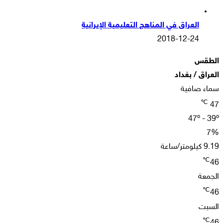
العراق في المناهج التعليمية الإيرانية
2018-12-24
الطقس
العراق / بغداد
سماء صافية
℃
47
47º - 39º
7%
9.19 كيلومتر/ساعة
℃
46
الجمعة
℃
46
السبت
℃