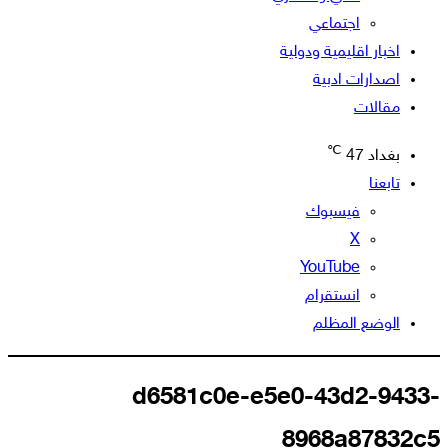
اجتماعي
اخبار اقليمية ودولية
اصدارات ادبية
مقالات
℃
بغداد
47
تابعنا
فيسبوك
‫X
‫YouTube
انستقرام
الوضع المظلم
d6581c0e-e5e0-43d2-9433-
8968a87832c5