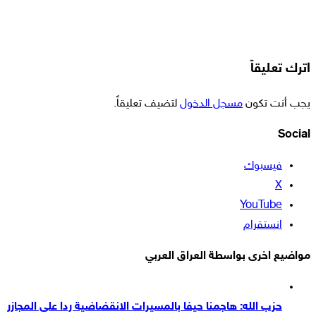
اترك تعليقاً
يجب أنت تكون
مسجل الدخول
لتضيف تعليقاً.
Social
فيسبوك
‫X
‫YouTube
انستقرام
مواضيع اخرى بواسطة العراق العربي
حزب الله: هاجمنا حيفا بالمسيرات الانقضاضية ردا على المجازر