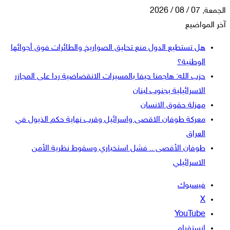
الجمعة, 07 / 08 / 2026
آخر المواضيع
هل تستطيع الدول منع تحليق الصواريخ والطائرات فوق أجوائها
الوطنية؟
حزب الله: هاجمنا حيفا بالمسيرات الانقضاضية ردا على المجازر
الاسرائيلية بجنوب لبنان
مهزلة حقوق الانسان
معركة طوفان الاقصى واسرائيل وقرب نهاية حكم الذيول في
العراق
طوفان الأقصى .. فشل استخباري وسقوط نظرية الأمن
الاسرائيلي
فيسبوك
‫X
‫YouTube
انستقرام