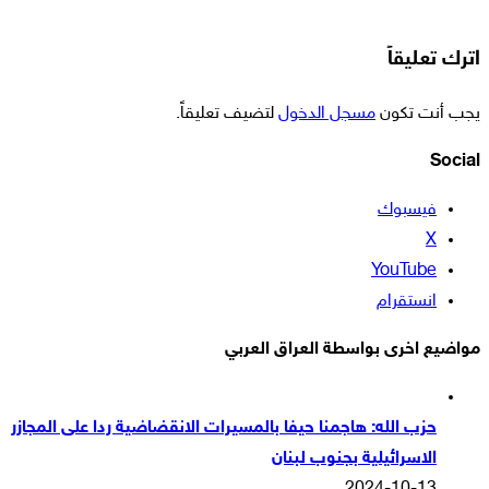
اترك تعليقاً
يجب أنت تكون
مسجل الدخول
لتضيف تعليقاً.
Social
فيسبوك
‫X
‫YouTube
انستقرام
مواضيع اخرى بواسطة العراق العربي
حزب الله: هاجمنا حيفا بالمسيرات الانقضاضية ردا على المجازر
الاسرائيلية بجنوب لبنان