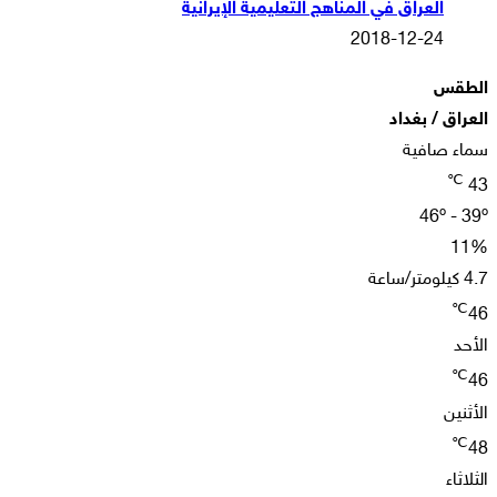
العراق في المناهج التعليمية الإيرانية
2018-12-24
الطقس
العراق / بغداد
سماء صافية
℃
43
46º - 39º
11%
4.7 كيلومتر/ساعة
℃
46
الأحد
℃
46
الأثنين
℃
48
الثلاثاء