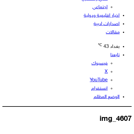
اجتماعي
اخبار اقليمية ودولية
اصدارات ادبية
مقالات
℃
بغداد
43
تابعنا
فيسبوك
‫X
‫YouTube
انستقرام
الوضع المظلم
img_4607