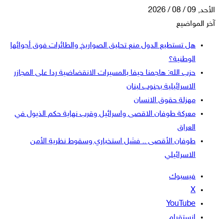
الأحد, 09 / 08 / 2026
آخر المواضيع
هل تستطيع الدول منع تحليق الصواريخ والطائرات فوق أجوائها
الوطنية؟
حزب الله: هاجمنا حيفا بالمسيرات الانقضاضية ردا على المجازر
الاسرائيلية بجنوب لبنان
مهزلة حقوق الانسان
معركة طوفان الاقصى واسرائيل وقرب نهاية حكم الذيول في
العراق
طوفان الأقصى .. فشل استخباري وسقوط نظرية الأمن
الاسرائيلي
فيسبوك
‫X
‫YouTube
انستقرام