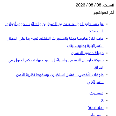
السبت, 08 / 08 / 2026
آخر المواضيع
هل تستطيع الدول منع تحليق الصواريخ والطائرات فوق أجوائها
الوطنية؟
حزب الله: هاجمنا حيفا بالمسيرات الانقضاضية ردا على المجازر
الاسرائيلية بجنوب لبنان
مهزلة حقوق الانسان
معركة طوفان الاقصى واسرائيل وقرب نهاية حكم الذيول في
العراق
طوفان الأقصى .. فشل استخباري وسقوط نظرية الأمن
الاسرائيلي
فيسبوك
‫X
‫YouTube
انستقرام