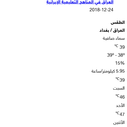
العراق في المناهج التعليمية الإيرانية
2018-12-24
الطقس
العراق / بغداد
سماء صافية
℃
39
39º - 38º
15%
5.95 كيلومتر/ساعة
℃
39
السبت
℃
46
الأحد
℃
47
الأثنين