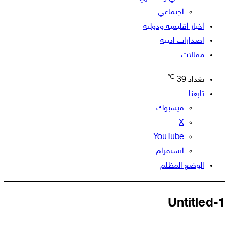
اجتماعي
اخبار اقليمية ودولية
اصدارات ادبية
مقالات
℃
بغداد
39
تابعنا
فيسبوك
‫X
‫YouTube
انستقرام
الوضع المظلم
Untitled-1