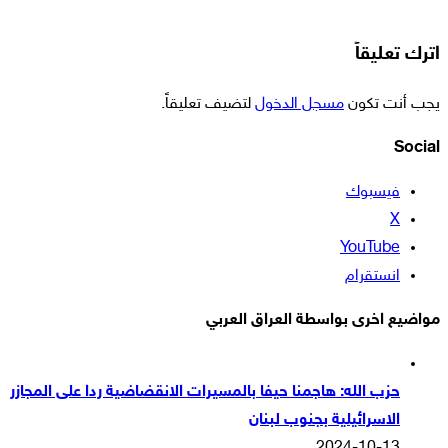
اترك تعليقاً
يجب أنت تكون
مسجل الدخول
لتضيف تعليقاً.
Social
فيسبوك
‫X
‫YouTube
انستقرام
مواضيع اخرى بواسطة العراق العربي
حزب الله: هاجمنا حيفا بالمسيرات الانقضاضية ردا على المجازر
الاسرائيلية بجنوب لبنان