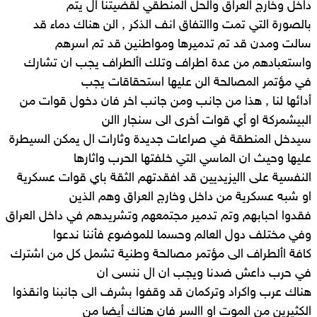
داخل وخارج العراق والحل المنطقي لقضيتنا ال يتم
بالصورة التي تمت واالتفاق انف الذكر , الن هناك دماء قد
سالت ومدن قد تم تدميرها ومواطنين قد تم اسرهم
واستعبادهم من عدة اطراف وتلك األطراف يجب ان تشارك
في مؤتمر المصالحة الن عليها استحقاقات يجب
أدائها لنا , هذا من جانب ومن جانب اخر فان دخول قوات من
البيشمركة او أي قوات أخرى الى سنجار االن
سيدخل المنطقة في صراعات جديدة وثارات ال يمكن السيطرة
عليها وحيث ان الماسي التي خلفتها الحرب واثارها
النفسية على االيزيديين قد افقدتهم الثقة باي قوات عسكرية
او شبه عسكرية من داخل وخارج العراق وهم الذين
فقدوا احبابهم وتم تدمير مجتمعهم وتشريدهم في داخل العراق
وفي مختلف دول العالم وحسما للموضوع فأننا ندعوا
كافة األطراف الى مؤتمر مصالحة وطنية تشمل كل من اشترك
في حرب داعش ضدنا ويجب ان ال ننسى ان
هناك عرب واكراد وتركمان قد وقفوا بشرف الى جانبنا وانقذوا
الكثيرين من الموت او االسر فان هناك أيضا من