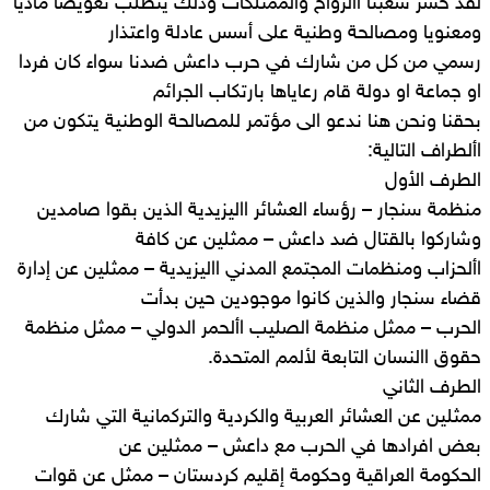
لقد خسر شعبنا األرواح والممتلكات وذلك يتطلب تعويضا ماديا
ومعنويا ومصالحة وطنية على أسس عادلة واعتذار
رسمي من كل من شارك في حرب داعش ضدنا سواء كان فردا
او جماعة او دولة قام رعاياها بارتكاب الجرائم
بحقنا ونحن هنا ندعو الى مؤتمر للمصالحة الوطنية يتكون من
األطراف التالية:
الطرف الأول
منظمة سنجار – رؤساء العشائر االيزيدية الذين بقوا صامدين
وشاركوا بالقتال ضد داعش – ممثلين عن كافة
األحزاب ومنظمات المجتمع المدني االيزيدية – ممثلين عن إدارة
قضاء سنجار والذين كانوا موجودين حين بدأت
الحرب – ممثل منظمة الصليب األحمر الدولي – ممثل منظمة
حقوق االنسان التابعة لألمم المتحدة.
الطرف الثاني
ممثلين عن العشائر العربية والكردية والتركمانية التي شارك
بعض افرادها في الحرب مع داعش – ممثلين عن
الحكومة العراقية وحكومة إقليم كردستان – ممثل عن قوات