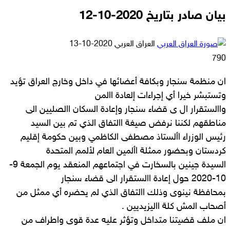
بيان صادر بتاريخ 2020-10-12
أرسل
العراق العربي
2020-10-13
بريدا
790
إلكترونيا
ان منظمة سنجار وبكافة أعضائها في داخل وخارج العراق تؤيد
وتستبشر خيرا أي إجراءات إلعادة االمن
واالستقرار ال ى قضاء سنجار وإعادة السكان االصليين الى
مناطقهم لكننا نرفض صيغة االتفاق الذي تم بين السيد
رئيس الوزراء األستاذ مصطفى الكاظمي وبين حكومة إقليم
كردستان وبحضور ممثلة األمين العام لألمم المتحدة
السيدة جينين بالسخارت في اجتماعهم المنعقد يوم الجمعة 9-
10-2020 حول إعادة االستقرار الى قضاء سنجار
بمحافظة نينوى وذلك االتفاق الذي لم يحضره أي ممثل من
أصحاب المش كلة االيزيديين .
ان ملف قضيتنا متداخل وتؤثر عليه عدة قوى واطراف من