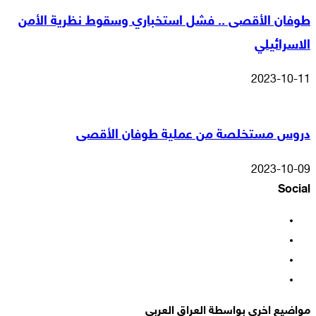
طوفان الأقصى .. فشل استخباري وسقوط نظرية الأمن
الاسرائيلي
2023-10-11
دروس مستخلصة من عملية طوفان الأقصى
2023-10-09
Social
فيسبوك
‫X
‫YouTube
انستقرام
مواضيع اخرى بواسطة العراق العربي