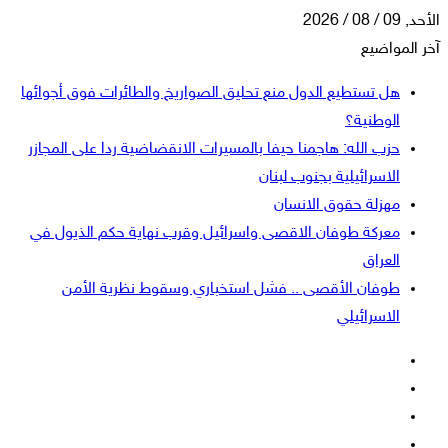
الأحد, 09 / 08 / 2026
آخر المواضيع
هل تستطيع الدول منع تحليق الصواريخ والطائرات فوق أجوائها
الوطنية؟
حزب الله: هاجمنا حيفا بالمسيرات الانقضاضية ردا على المجازر
الاسرائيلية بجنوب لبنان
مهزلة حقوق الانسان
معركة طوفان الاقصى واسرائيل وقرب نهاية حكم الذيول في
العراق
طوفان الأقصى .. فشل استخباري وسقوط نظرية الأمن
الاسرائيلي
فيسبوك
‫X
‫YouTube
انستقرام