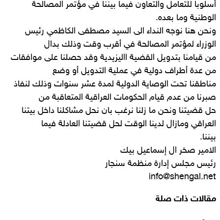
أسلوبا للتعامل والتعاون فيما بيننا في مؤتمر المصالحة
الوطنية وما بعده.
ونحن هنا نوجه النداء الى السيد مصطفى الكاظمي رئيس
الوزراء لمؤتمر المصالحة في أقرب وقت وذلك بدال
من قيامنا بتدويل القضية االيزيدية وقد حصلنا على موافقات
من عدة أطراف دولية في عملية التدويل أو وضع
مناطقنا تحت الوصاية الدولية لمدة عشر سنوات وذلك لنفاذ
صبرنا من عدم قيام الحكومات العراقية المتعاقبة من
حل قضيتنا ونحن ما زلنا نرغب بان نحل مشاكلنا داخل بيتنا
العراقي ومازال لدينا الوقت لحل قضيتنا العادلة فيما
بيننا.
الامير صخر ال إسماعيل بيك
رئيس مجلس إدارة منظمة سنجار
info@shengal.net
مقالات ذات صلة