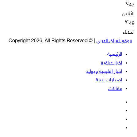
℃
47
الأثنين
℃
49
الثلاثاء
موقع العراق العربي
| © Copyright 2026, All Rights Reserved
الرئيسية
اخبار عراقية
اخبار اقليمية ودولية
اصدارات ادبية
مقالات
فيسبوك
‫X
‫YouTube
انستقرام