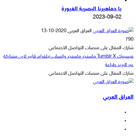
يا جماهيرنا البصرية الغيورة
2023-09-02
أرسل
العراق العربي
2020-10-13
بريدا
790
إلكترونيا
شارك المقال على منصات التواصل الاجتماعي
فيسبوك
‫X
ماسنجر
ماسنجر
واتساب
تيلقرام
ڤايبر
لاين
مشاركة
عبر البريد
طباعة
شارك المقال على منصات التواصل الاجتماعي
‫X
لاين
ڤايبر
طباعة
تيلقرام
ماسنجر
ماسنجر
مشاركة
واتساب
فيسبوك
عبر
العراق العربي
البريد
فيسبوك
‫X
‫YouTube