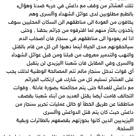
تلك العشائر من وقف مع داعش في حربه ضدنا وهؤالء
بالطبع مطلوبين لدى عوائل الشهداء واألسرى وهم
يخافون من العودة الى مناطقهم الن السكان المحليين سوف
يأخذون بالثأر منهم لما اقترفوه من جرائم بحقنا , وحتى
اذا لم يعودوا الى مناطقهم في سنجار فان أصحاب الدم
سيالحقونهم مدى الحياة أينما ذهبوا الن كل من قام بالقتل
والنهب والتدمير معروف من قبلنا ومن قبل عوائل الشهداء
واالسرى وفي المقابل فان شعبنا االيزيدي لن يتقبل
أي قوات تدخل سنجار مالم تتم المصالحة الوطنية لذلك يجب
على العشائر تسليم كل من شارك في ارتكاب الجرائم
مع داعش للعدالة حتى يتم محاكمته بصورة عادلة . وقوات
التحالف قامت أيضا بقتل العديد من أبناء شعبنا بقصف
مناطقنا عن طريق الخطأ او خالل عمليات تحرير سنجار من
داعش حيث كان يتم قتل الدواعش واألسرى
االيزيديين الذين كانوا بحوزتهم بقصفهم بالطائرات وبقية
االسلحة.