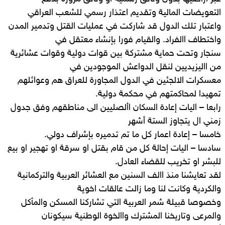
التعويضات المالية وتقديم اعتذار رسمي للشعب العراقي
واعتبار تلك الدول قد شاركت في عمليات القتل وتدمير المدن
واختطاف االفراد. والقيام فورا بإنشاء معتقل في
سنجار وتحت حماية مشتركة بين قوات دولية وقوات عشائرية
من االيزيديين لنقل الدواعش الموجودين في
معسكرات الالجئين في الدول المجاورة للعراق هم وعوائلهم
تمهيدا لمحاكمتهم في محكمة دولية.
رابعا – اليات إعادة السكان األصليين الى مناطقهم وفق جدول
زمني ال يتجاوز الستة أشهر
خامسا – إعادة اعمار كل ما تم تدميره بإشراف دولي.
سادسا – اليات إحالة كل من قام بقتل او سرقة او تهجير او بيع
للبشر او تخريب للقضاء العادل.
لقد تعايشنا منذ االف السنين مع العشائر العربية والتركمانية
والكردية وكانت لنا وما زالت عالقات اخوية
وخصوصا قبيلة شمر العربية التي تشاركنا المسكن والمأكل
والمرعى وتاريخنا المشترك واالخوة الوطنية سيكونان