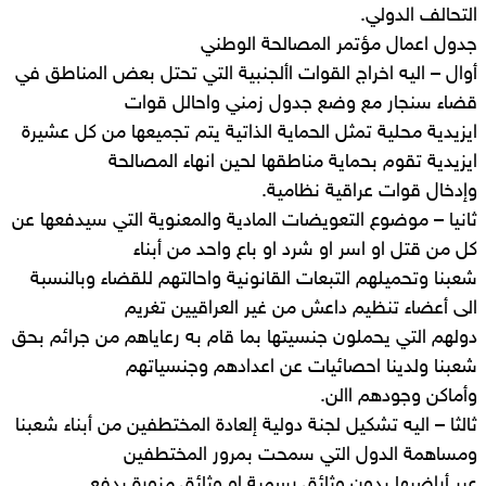
التحالف الدولي.
جدول اعمال مؤتمر المصالحة الوطني
أوال – اليه اخراج القوات األجنبية التي تحتل بعض المناطق في
قضاء سنجار مع وضع جدول زمني واحالل قوات
ايزيدية محلية تمثل الحماية الذاتية يتم تجميعها من كل عشيرة
ايزيدية تقوم بحماية مناطقها لحين انهاء المصالحة
وإدخال قوات عراقية نظامية.
ثانيا – موضوع التعويضات المادية والمعنوية التي سيدفعها عن
كل من قتل او اسر او شرد او باع واحد من أبناء
شعبنا وتحميلهم التبعات القانونية واحالتهم للقضاء وبالنسبة
الى أعضاء تنظيم داعش من غير العراقيين تغريم
دولهم التي يحملون جنسيتها بما قام به رعاياهم من جرائم بحق
شعبنا ولدينا احصائيات عن اعدادهم وجنسياتهم
وأماكن وجودهم االن.
ثالثا – اليه تشكيل لجنة دولية إلعادة المختطفين من أبناء شعبنا
ومساهمة الدول التي سمحت بمرور المختطفين
عبر أراضيها بدون وثائق رسمية او وثائق مزورة بدفع