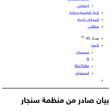
اجتماعي
اخبار اقليمية ودولية
اصدارات ادبية
مقالات
℃
بغداد
45
تابعنا
فيسبوك
‫X
‫YouTube
انستقرام
الوضع
المظلم
بيان صادر من منظمة سنجار