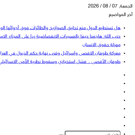
الجمعة, 07 / 08 / 2026
آخر المواضيع
هل تستطيع الدول منع تحليق الصواريخ والطائرات فوق أجوائها الو
حزب الله: هاجمنا حيفا بالمسيرات الانقضاضية ردا على المجازر الاسر
مهزلة حقوق الانسان
معركة طوفان الاقصى واسرائيل وقرب نهاية حكم الذيول في العرا
طوفان الأقصى .. فشل استخباري وسقوط نظرية الأمن الاسرائيلي
فيسبوك
‫X
‫YouTube
انستقرام
تسجيل
إضافة
الدخول
عمود
الوضع
جانبي
المظلم