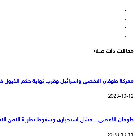
فيسبوك
‫X
‫YouTube
انستقرام
مقالات ذات صلة
معركة طوفان الاقصى واسرائيل وقرب نهاية حكم الذيول في
2023-10-12
طوفان الأقصى .. فشل استخباري وسقوط نظرية الأمن الاس
2023-10-11