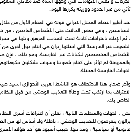
الحركات و نفس الاتهامات التي وجهها الشاه ضد مقاتلي الشعوب و
تأتي من عبر الحدود ووريثه يكررها اليوم.
لقد أظهر النظام المحتل الايراني قوته في المقام الأول من خلا
السياسيين ، وفي بعض الحالات حتى الأشخاص العاديين ، من خ
، ثم الإدلاء باعترافات كاذبة تحت التعذيب المرهق وبثها في سي
الشعوب غير الفارسية التي احتلتها إيران هي انتاج دول أخرى من 
الأشخاص المخصصين للكيانات غير الفارسية. ومع ذلك ، فإن هذه
والمعروفة لم تؤثر على كفاح شعوبنا وسوف يشكلون حكوماتهم 
القوات الفارسية المحتلة.
وآخر ضحايا هذا الاختطاف هو الناشط العربي الأحوازي السيد حبي
الاعتراف بما ارتكب تحت وطأة التعذيب الوحشي من قبل النظام ،
الخاص بك.
نحن ، الجهات والمنظمات التالية ، نعلن أن اعترافات أسرى النظام
يزالون يتعرضون للتعذيب الوحشي ، باطلة ولا أساس لها من ال
قانونية أو سياسية ، ومدانتها. حبيب أسيود هو أحد هؤلاء الأسر