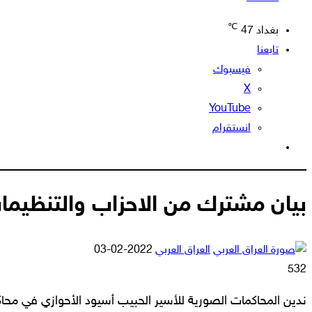
℃
بغداد
47
تابعنا
فيسبوك
‫X
‫YouTube
انستقرام
الوضع
المظلم
بيان مشترك من الاحزاب والتنظيمات
أرسل
العراق العربي
2022-02-03
بريدا
532
إلكترونيا
ندين المحاكمات الصورية للأسير الحبيب أسيود الأحوازي في محاك