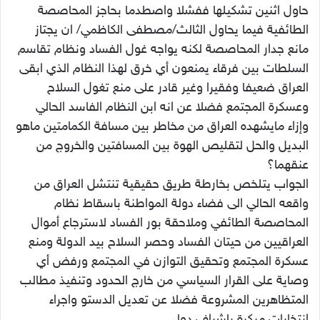
حاول اثنين تشكيلها ففشلا واصطدما بحاجز المحاصصة
الطائفية فيما يحاول الثالث/مصطفى الكاظمي/ ان يجتاز
مانع جدار المحاصصة لكنه يواجه غول الفساد ونظام تقاسم
السلطات بين فرقاء يمنعون أي خرق لهذا النظام الذي ابقى
العراق ضعيفا وفقيرا وغير قادر على منع تغول السلاح
وعسكرة المجتمع فضلا عن انه ابن النظام الفاسد الحالي
وإزاء مايشهده العراق من مخاطر بين مسافة الكمامتين ماهو
البديل والحل لتقليص الهوة بين المسافتين والخروج من
عنقهما؟
الجواب يتلخص بخارطة طريق حقيقية تنتشل العراق من
واقعه الحالي الى فضاء دولة المواطنة باسقاط نظام
المحاصصة الطائفي وملاحقة بور الفساد لاسترجاع أموال
العراقيين من حيتان الفساد وحصر السلاح بيد الدولة ومنع
عسكرة المجتمع وتحقيق التوازن في المجتمع ورفض أي
وصاية على القرار السياسي من خارج الحدود وتنفيذ مطالب
المتظاهرين المشروعة فضلا عن تعديل الدستو واجراء