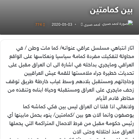
بين كمامتين
أرسل
احمد صبري
2020-05-03
774
بريدا
إلكترونيا
اثار انتباهي مسلسل عراقي عنوانه/ كما مات وطن / في
محاولة لتفكيك مفردة كمامة سياسيا ونعكاسها على الواقع
العراقي ومايجري بداخله في اشارة الى ان العراق مقبل على
تحديات خطيرة جراء ملامستها للقمة عيش العراقيين
وحاجاتهم ومستقبل بلادهم وسط غياب خارطة طريق توقف
زحف مايجري على العراق ومستقبله وحياة ابناءه وتنقذه من
مخاطر قادم الأيام
ولانغالي اذا قلنا ان العراق ليس بين فكي كماشه كما
يوصفون وانما الان هو بين /كمامتين/ ينوء بحمل مابينها أي
رئيس حكومة مقبل من فرط الاحمال المتراكمة التي يحملها
العراق منذ احتلاله وحتى الان