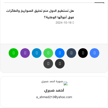
هل تستطيع الدول منع تحليق الصواريخ والطائرات
فوق أجوائها الوطنية؟
2024-10-16
فيسبوك
‫X
ماسنجر
واتساب
تيلقرام
ڤايبر
لاين
مشاركة عبر البريد
طباعة
احمد صبري
a_ahmed213@yahoo.com