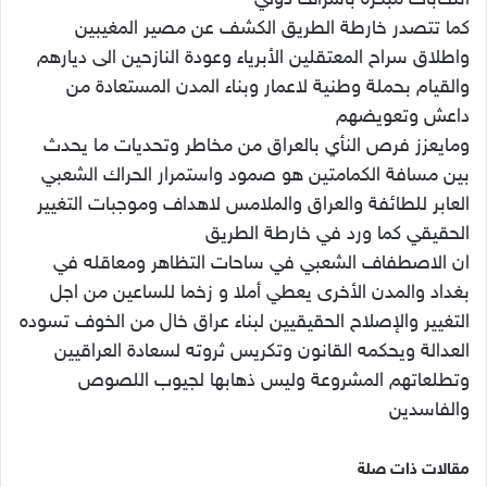
انتخابات مبكرة باشراف دولي
كما تتصدر خارطة الطريق الكشف عن مصير المغيبين
واطلاق سراح المعتقلين الأبرياء وعودة النازحين الى ديارهم
والقيام بحملة وطنية لاعمار وبناء المدن المستعادة من
داعش وتعويضهم
ومايعزز فرص النأي بالعراق من مخاطر وتحديات ما يحدث
بين مسافة الكمامتين هو صمود واستمرار الحراك الشعبي
العابر للطائفة والعراق والملامس لاهداف وموجبات التغيير
الحقيقي كما ورد في خارطة الطريق
ان الاصطفاف الشعبي في ساحات التظاهر ومعاقله في
بغداد والمدن الأخرى يعطي أملا و زخما للساعين من اجل
التغيير والإصلاح الحقيقيين لبناء عراق خال من الخوف تسوده
العدالة ويحكمه القانون وتكريس ثروته لسعادة العراقيين
وتطلعاتهم المشروعة وليس ذهابها لجيوب اللصوص
والفاسدين
مقالات ذات صلة