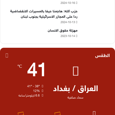
2024-10-16
حزب الله: هاجمنا حيفا بالمسيرات الانقضاضية
ردا على المجازر الاسرائيلية بجنوب لبنان
2024-10-13
مهزلة حقوق الانسان
2023-10-14
الطقس
41
℃
العراق / بغداد
41º - 38º
12%
6.6 كيلومتر/ساعة
سماء صافية