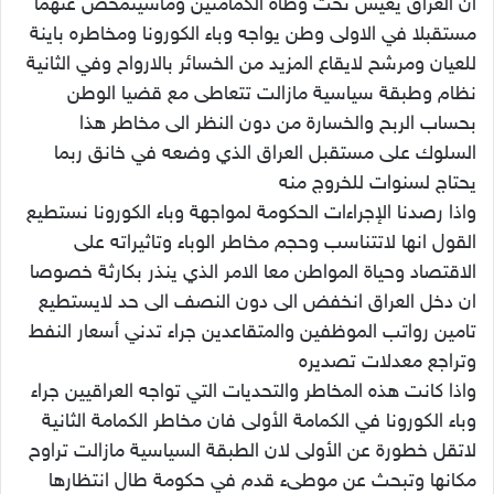
ان العراق يعيش تحت وطأة الكمامتين وماسيتمخض عنهما
مستقبلا في الاولى وطن يواجه وباء الكورونا ومخاطره باينة
للعيان ومرشح لايقاع المزيد من الخسائر بالارواح وفي الثانية
نظام وطبقة سياسية مازالت تتعاطى مع قضيا الوطن
بحساب الربح والخسارة من دون النظر الى مخاطر هذا
السلوك على مستقبل العراق الذي وضعه في خانق ربما
يحتاج لسنوات للخروج منه
واذا رصدنا الإجراءات الحكومة لمواجهة وباء الكورونا نستطيع
القول انها لاتتناسب وحجم مخاطر الوباء وتاثيراته على
الاقتصاد وحياة المواطن معا الامر الذي ينذر بكارثة خصوصا
ان دخل العراق انخفض الى دون النصف الى حد لايستطيع
تامين رواتب الموظفين والمتقاعدين جراء تدني أسعار النفط
وتراجع معدلات تصديره
واذا كانت هذه المخاطر والتحديات التي تواجه العراقيين جراء
وباء الكورونا في الكمامة الأولى فان مخاطر الكمامة الثانية
لاتقل خطورة عن الأولى لان الطبقة السياسية مازالت تراوح
مكانها وتبحث عن موطىء قدم في حكومة طال انتظارها