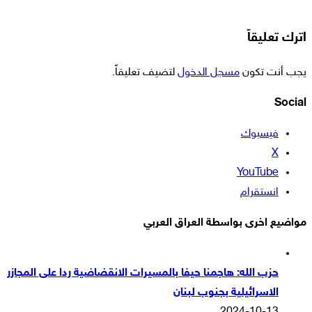
اترك تعليقاً
يجب أنت تكون
مسجل الدخول
لتضيف تعليقاً.
Social
فيسبوك
‫X
‫YouTube
انستقرام
مواضيع اخرى بواسطة العراق العربي
حزب الله: هاجمنا حيفا بالمسيرات الانقضاضية ردا على المجازر
الاسرائيلية بجنوب لبنان