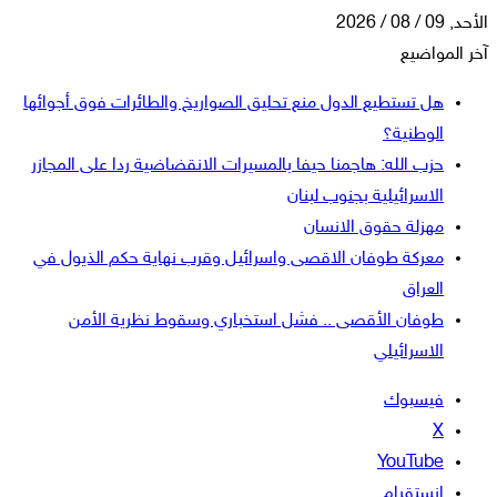
الأحد, 09 / 08 / 2026
آخر المواضيع
هل تستطيع الدول منع تحليق الصواريخ والطائرات فوق أجوائها
الوطنية؟
حزب الله: هاجمنا حيفا بالمسيرات الانقضاضية ردا على المجازر
الاسرائيلية بجنوب لبنان
مهزلة حقوق الانسان
معركة طوفان الاقصى واسرائيل وقرب نهاية حكم الذيول في
العراق
طوفان الأقصى .. فشل استخباري وسقوط نظرية الأمن
الاسرائيلي
فيسبوك
‫X
‫YouTube
انستقرام