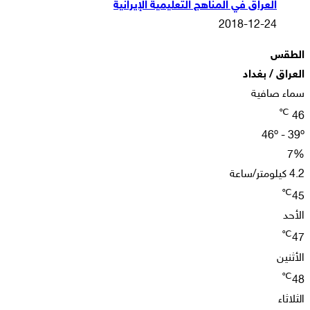
العراق في المناهج التعليمية الإيرانية
2018-12-24
الطقس
العراق / بغداد
سماء صافية
℃
46
46º - 39º
7%
4.2 كيلومتر/ساعة
℃
45
الأحد
℃
47
الأثنين
℃
48
الثلاثاء