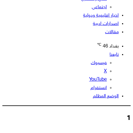
اجتماعي
اخبار اقليمية ودولية
اصدارات ادبية
مقالات
℃
بغداد
46
تابعنا
فيسبوك
‫X
‫YouTube
انستقرام
الوضع المظلم
1