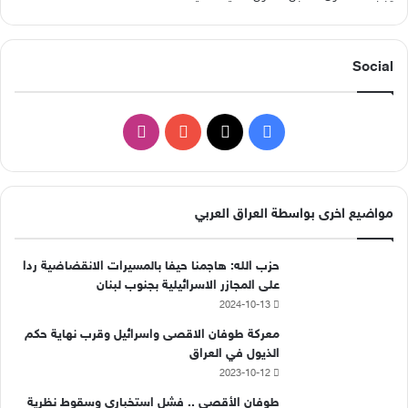
Social
ف
ا
ي
X
Y
ن
س
o
س
مواضيع اخرى بواسطة العراق العربي
ب
u
ت
حزب الله: هاجمنا حيفا بالمسيرات الانقضاضية ردا
و
T
ق
على المجازر الاسرائيلية بجنوب لبنان
2024-10-13
ك
u
ر
معركة طوفان الاقصى واسرائيل وقرب نهاية حكم
b
ا
الذيول في العراق
2023-10-12
e
م
طوفان الأقصى .. فشل استخباري وسقوط نظرية