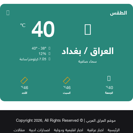
الطقس
40
℃
العراق / بغداد
40º - 38º
12%
7.05 كيلومتر/ساعة
سماء صافية
46
46
40
℃
℃
℃
الجمعة
السبت
الأحد
موقع العراق العربي
| © Copyright 2026, All Rights Reserved
الرئيسية
اخبار عراقية
اخبار اقليمية ودولية
اصدارات ادبية
مقالات