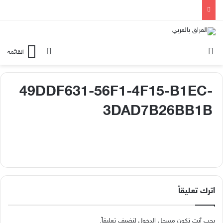
الوضع المظلم
بحث عن
القائمة
49DDF631-56F1-4F15-B1EC-
3DAD7B26BB1B
اترك تعليقاً
يجب أنت تكون
مسجل الدخول
لتضيف تعليقاً.