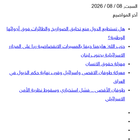
السبت, 08 / 08 / 2026
آخر المواضيع
هل تستطيع الدول منع تحليق الصواريخ والطائرات فوق أجوائها
الوطنية؟
حزب الله: هاجمنا حيفا بالمسيرات الانقضاضية ردا على المجازر
الاسرائيلية بجنوب لبنان
مهزلة حقوق الانسان
معركة طوفان الاقصى واسرائيل وقرب نهاية حكم الذيول في
العراق
طوفان الأقصى .. فشل استخباري وسقوط نظرية الأمن
الاسرائيلي
فيسبوك
‫X
‫YouTube
انستقرام