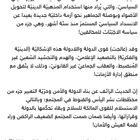
السياسيّ، والتي يُراد منها استخدام المذهبيّة الدينيّة لتحويل
الأضواء وبوصلة الجماهير نحو أزمة داخليّة جديدة بعيدا عن
الانسداد السياسيّ المستمرّ منذ ستّة أشهر، وهي جزء من
سياسة الاجْتِثاث للمخالفين!
وقد (عالجت) قوى الدولة واللادولة هذه الإشكاليّة (الدينيّة
والفكريّة) بالتصعيد الإعلاميّ، والهدم والتحشيد الشعبيّ غير
المُنضبط، والعقاب الجماعيّ غير القانونيّ، وذلك لا يتّفق مع
منطق إدارة الأزمات!
إنّ الحديث الزائف عن بناء الدولة والأمن وحرّيّة التعبير جزء من
مخطّطات نشر اليأس والقنوط في المجتمع؛ وبالتالي
الاستسلام للقوى المالكة للسلاح وبقاء تحكّمها بالدولة
وقراراتها، وأيضا ضمان صمت المجتمع الضعيف الراكض وراء
لقمة العيش والأمان!