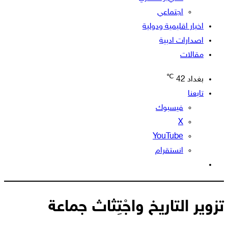
اجتماعي
اخبار اقليمية ودولية
اصدارات ادبية
مقالات
℃
بغداد
42
تابعنا
فيسبوك
‫X
‫YouTube
انستقرام
الوضع
المظلم
تزوير التاريخ واجْتِثاث جماعة