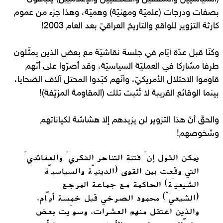
بصفات ودرجات (علميّة ومهنيّة) وهميّة، وهذا جزء من عموم
كارثة التزوير للواقع والتاريخ العراقيّ بعد العام 2003!
وكنّا قبل عدّة أيّام في جلسة نقاشيّة مع بعض الذين يمثّلون
طرفا مشاركا في العمليّة السياسيّة، وقد أصرّوا على أنّهم
قاوموا الاحتلال الأمريكيّ، وأنّهم كبّدوا المحتل آلاف الضحايا،
بينما الوقائع القريبة لا تُثبت تلك (المقاومة المزيّفة)!
والحقّ أنّ هذا التزوير لن يزيدهم إلا هشاشة لكياناتهم
وشخوصهم!
يمكن القول إنّ فتنة التناحر الفكريّ والعقائديّ
التي وقعت بين القوى (الدينيّة والسياسيّة
الشيعيّة) الحاكمة مع جماعة المرجع
(الشيعيّ) محمود الصرخي قبل خمسة أيّام،
والذين اعتقل منهم العشرات، وسوّيت بعض