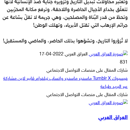
وتعتبر محاولات تبديل التاريخ وتزويره جناية ضدّ الإنسانيّة لأنّها
تتعلّق بخداع الأجيال الحاضرة واللاحقة، وترفع مكانة المخرّبين
وتحطّ من قدر البُناة والمصلحين، وهي جريمة لا تقلّ بشاعة عن
جرائم الإرهاب التي تقتل الأبرياء، وتهلك الوطن!
لا تُزوّروا التاريخ، وتشوّهوا بذلك الحاضر، والماضي والمستقبل!
أرسل
العراق العربي
2022-04-17
بريدا
831
إلكترونيا
شارك المقال على منصات التواصل الاجتماعي
فيسبوك
‫X
ماسنجر
ماسنجر
واتساب
تيلقرام
ڤايبر
لاين
مشاركة
عبر البريد
طباعة
شارك المقال على منصات التواصل الاجتماعي
‫X
لاين
ڤايبر
طباعة
تيلقرام
ماسنجر
ماسنجر
مشاركة
واتساب
فيسبوك
عبر
العراق العربي
البريد