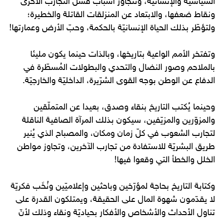
السياسيّة والإنسانيّة، وتتجاوز أسباب فشل التجارب الأخرى
ونقاط ضعفها، والابتعاد عن المنزلقات القاتلة والخطيرة؛
ولتؤطّر بذلك الحياة الإنسانيّة بالحكمة، وحبّ الأرض وعمارتها!
وتفتخر الأمم الواعية بتاريخها، وبالذات حينما يكون مليئا
بالملاحم وصور النضال والتحدي والبطولات المُسطّرة في
الدفاع عن الوطن بوجه القوى الشرّيرة، الداخليّة والخارجيّة.
وحينما يُكتب ‌التاريخ بنقاء وصدق، بعيدا عن المتملّقين
والمزوّرين والمزيّفين، سيكون بذلك المرآة الصافية الناقلة
لتجارب الشعوب في كلّ زمان ومكان، والمصباح الذي يُنير
طريق البشريّة للاستفادة من تجارب الآخرين، وتجاوز مواطن
الخلل والخطأ التي وقعوا فيها!
وكتابة التاريخ بحاجة لمؤرّخين وباحثين وإعلاميّين ونُخَب فكريّة
لا يقدّمون شهوة المال على الحقيقة، ويمتلكون القدرة على
تناول الأحداث والأشخاص والأفكار بحياديّة ونقاء وذلك لأنّ