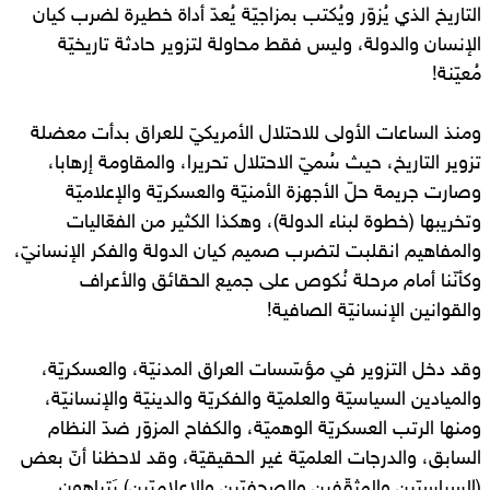
التاريخ الذي يُزوّر ويُكتب بمزاجيّة يُعدّ أداة خطيرة لضرب كيان
الإنسان والدولة، وليس فقط محاولة لتزوير حادثة تاريخيّة
مُعيّنة!
ومنذ الساعات الأولى للاحتلال الأمريكيّ للعراق بدأت معضلة
تزوير التاريخ، حيث سُميّ الاحتلال تحريرا، والمقاومة إرهابا،
وصارت جريمة حلّ الأجهزة الأمنيّة والعسكريّة والإعلاميّة
وتخريبها (خطوة لبناء الدولة)، وهكذا الكثير من الفعّاليات
والمفاهيم انقلبت لتضرب صميم كيان الدولة والفكر الإنسانيّ،
وكأنّنا أمام مرحلة نُكوص على جميع الحقائق والأعراف
والقوانين الإنسانيّة الصافية!
وقد دخل التزوير في مؤسّسات العراق المدنيّة، والعسكريّة،
والميادين السياسيّة والعلميّة والفكريّة والدينيّة والإنسانيّة،
ومنها الرتب العسكريّة الوهميّة، والكفاح المزوّر ضدّ النظام
السابق، والدرجات العلميّة غير الحقيقيّة، وقد لاحظنا أنّ بعض
(السياسيّين والمثقّفين والصحفيّين والإعلاميّين) يَتباهون