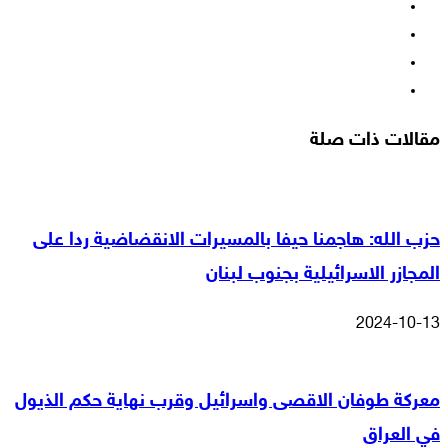
فيسبوك
‫X
‫YouTube
انستقرام
مقالات ذات صلة
حزب الله: هاجمنا حيفا بالمسيرات الانقضاضية ردا على
المجازر الاسرائيلية بجنوب لبنان
2024-10-13
معركة طوفان الاقصى واسرائيل وقرب نهاية حكم الذيول
في العراق