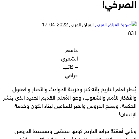
الصرخي!
أرسل
العراق العربي
2022-04-17
بريدا
831
إلكترونيا
جاسم
الشمري
– كاتب
عراقي
يُنظر لعلم التاريخ بأنّه كنز وخزينة الحوادث والأخبار والعقول
والأفكار للأمم والشعوب، وهو المُعلّم القديم الجديد الذي ينشر
الحكمة، ويمنح الدروس والعبر للساعين لبناء الكون وخدمة
الإنسان!
وتأتي أهمّيّة قراءة التاريخ كونها تتقصّى وتستنبط الدروس