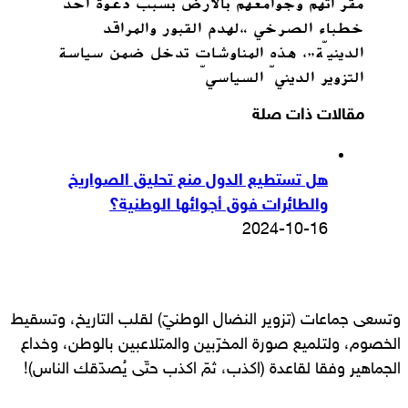
مقرّاتهم وجوامعهم بالأرض بسبب دعوة أحد
خطباء الصرخي “لهدم القبور والمراقد
الدينيّة”، هذه المناوشات تدخل ضمن سياسة
التزوير الدينيّ السياسيّ
مقالات ذات صلة
هل تستطيع الدول منع تحليق الصواريخ
والطائرات فوق أجوائها الوطنية؟
2024-10-16
وتسعى جماعات (تزوير النضال الوطنيّ) لقلب التاريخ، وتسقيط
الخصوم، ولتلميع صورة المخرّبين والمتلاعبين بالوطن، وخداع
الجماهير وفقا لقاعدة (اكذب، ثمّ اكذب حتّى يُصدّقك الناس)!