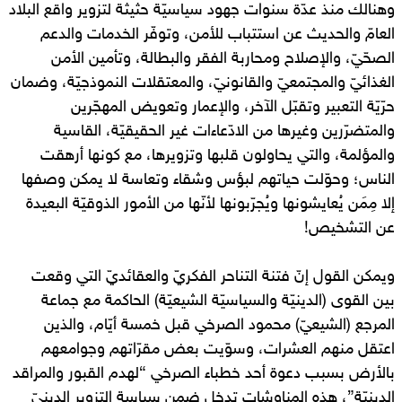
وهنالك منذ عدّة سنوات جهود سياسيّة حثيثة لتزوير واقع البلاد
العامّ والحديث عن استتباب للأمن، وتوفّر الخدمات والدعم
الصحّيّ، والإصلاح ومحاربة الفقر والبطالة، وتأمين الأمن
الغذائيّ والمجتمعيّ والقانونيّ، والمعتقلات النموذجيّة، وضمان
حرّيّة التعبير وتقبّل الآخر، والإعمار وتعويض المهجّرين
والمتضرّرين وغيرها من الادّعاءات غير الحقيقيّة، القاسية
والمؤلمة، والتي يحاولون قلبها وتزويرها، مع كونها أرهقت
الناس؛ وحوّلت حياتهم لبؤس وشقاء وتعاسة لا يمكن وصفها
إلا مِمَن يُعايشونها ويُجرّبونها لأنّها من الأمور الذوقيّة البعيدة
عن التشخيص!
ويمكن القول إنّ فتنة التناحر الفكريّ والعقائديّ التي وقعت
بين القوى (الدينيّة والسياسيّة الشيعيّة) الحاكمة مع جماعة
المرجع (الشيعيّ) محمود الصرخي قبل خمسة أيّام، والذين
اعتقل منهم العشرات، وسوّيت بعض مقرّاتهم وجوامعهم
بالأرض بسبب دعوة أحد خطباء الصرخي “لهدم القبور والمراقد
الدينيّة”، هذه المناوشات تدخل ضمن سياسة التزوير الدينيّ