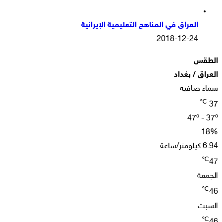
العراق في المناهج التعليمية الإيرانية
2018-12-24
الطقس
العراق / بغداد
سماء صافية
℃
37
47º - 37º
18%
6.94 كيلومتر/ساعة
℃
47
الجمعة
℃
46
السبت
℃