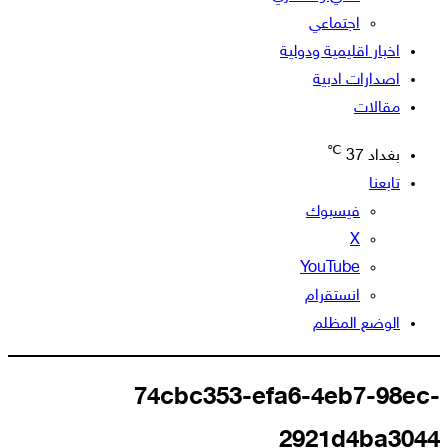
اجتماعي
اخبار اقليمية ودولية
اصدارات ادبية
مقالات
℃
بغداد
37
تابعنا
فيسبوك
‫X
‫YouTube
انستقرام
الوضع المظلم
74cbc353-efa6-4eb7-98ec-
2921d4ba3044