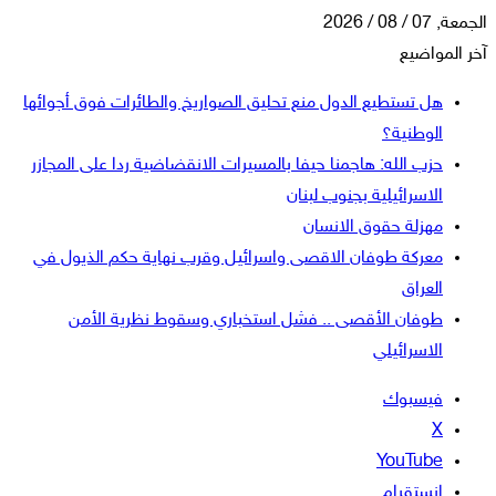
الجمعة, 07 / 08 / 2026
آخر المواضيع
هل تستطيع الدول منع تحليق الصواريخ والطائرات فوق أجوائها
الوطنية؟
حزب الله: هاجمنا حيفا بالمسيرات الانقضاضية ردا على المجازر
الاسرائيلية بجنوب لبنان
مهزلة حقوق الانسان
معركة طوفان الاقصى واسرائيل وقرب نهاية حكم الذيول في
العراق
طوفان الأقصى .. فشل استخباري وسقوط نظرية الأمن
الاسرائيلي
فيسبوك
‫X
‫YouTube
انستقرام