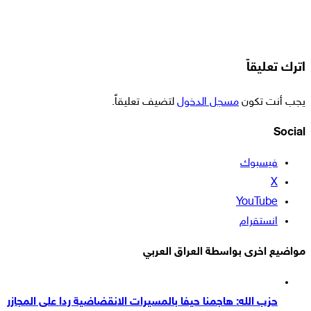
اترك تعليقاً
يجب أنت تكون
مسجل الدخول
لتضيف تعليقاً.
Social
فيسبوك
‫X
‫YouTube
انستقرام
مواضيع اخرى بواسطة العراق العربي
حزب الله: هاجمنا حيفا بالمسيرات الانقضاضية ردا على المجازر