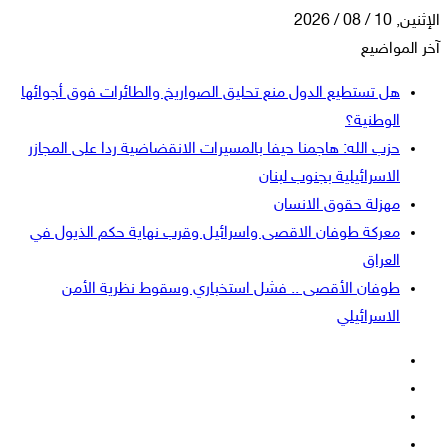
الإثنين, 10 / 08 / 2026
آخر المواضيع
هل تستطيع الدول منع تحليق الصواريخ والطائرات فوق أجوائها
الوطنية؟
حزب الله: هاجمنا حيفا بالمسيرات الانقضاضية ردا على المجازر
الاسرائيلية بجنوب لبنان
مهزلة حقوق الانسان
معركة طوفان الاقصى واسرائيل وقرب نهاية حكم الذيول في
العراق
طوفان الأقصى .. فشل استخباري وسقوط نظرية الأمن
الاسرائيلي
فيسبوك
‫X
‫YouTube
انستقرام