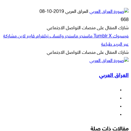
أرسل
العراق العربي
2019-10-08
بريدا
668
إلكترونيا
شارك المقال على منصات التواصل الاجتماعي
فيسبوك
‫X
ماسنجر
ماسنجر
واتساب
تيلقرام
ڤايبر
لاين
مشاركة
عبر البريد
طباعة
شارك المقال على منصات التواصل الاجتماعي
‫X
لاين
ڤايبر
طباعة
تيلقرام
ماسنجر
ماسنجر
مشاركة
واتساب
فيسبوك
عبر
العراق العربي
البريد
فيسبوك
‫X
‫YouTube
انستقرام
مقالات ذات صلة