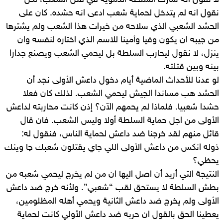
لا نقول انه شارك السلطة الدموية في قتل الشعب، لكن
نقول انه لم يتدخل لحماية شعب ادعى انه حشده. كان على
الحشد الشعبي الذي سلاحه من خيرات هذا الشعب ولم يشترها
من جيبه ان يكون وفيا وأمينا للاسم الذي اختاره لنفسه وان
ينزل، لا نقول ليحارب السلطة بل ليحمي الشعب ويصنع جدارا
بينه وبين قتلته.
لو عدنا للأحداث الماضية أيام دخول داعش الأولى نجد أن
الحشد هب مساندا الجيش ليحمي الشعب. لذلك كان فعلا
حشدا شعبيا. فلماذا لم يحمهم الآن؟ إذن كانت محاربته لداعش
الأولى من اجل حماية السلطة أولا وليس الشعب. فان قال
قائل منهم لقد خرجنا ضد داعش لحماية الناس، فنقول له:
ذوله انكس من داعش الأولى اللي جاي يقتلون شعبك چا وينك
يحظي؟
النتيجة التي أريد أن اصل اليها ان من لم يخرج ليحمي شعبه من
بطش السلطة لا يستحق لقب “شعبي”. ولأنه خرج ضد داعش
الأولى ولم يخرج ضد داعش الثانية ويحمي أهله المظلومين،
يعطينا الحق بالقول ان حربه ضد داعش الأولي كانت لحماية