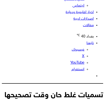
اجتماعي
اخبار اقليمية ودولية
اصدارات ادبية
مقالات
℃
بغداد
40
تابعنا
فيسبوك
‫X
‫YouTube
انستقرام
الوضع
المظلم
تسميات غلط حان وقت تصحيحها