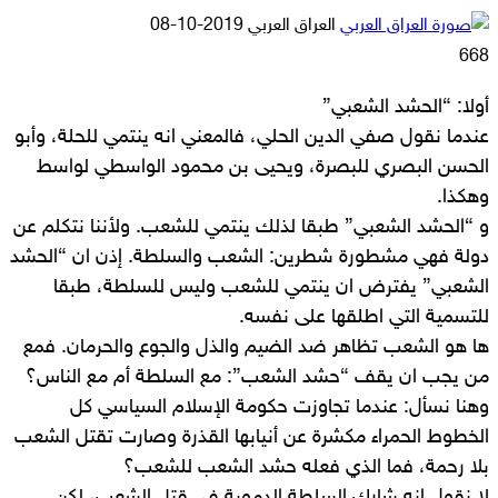
أرسل
العراق العربي
2019-10-08
بريدا
668
إلكترونيا
أولا: “الحشد الشعبي”
عندما نقول صفي الدين الحلي، فالمعني انه ينتمي للحلة، وأبو
الحسن البصري للبصرة، ويحيى بن محمود الواسطي لواسط
وهكذا.
و “الحشد الشعبي” طبقا لذلك ينتمي للشعب. ولأننا نتكلم عن
دولة فهي مشطورة شطرين: الشعب والسلطة. إذن ان “الحشد
الشعبي” يفترض ان ينتمي للشعب وليس للسلطة، طبقا
للتسمية التي اطلقها على نفسه.
ها هو الشعب تظاهر ضد الضيم والذل والجوع والحرمان. فمع
من يجب ان يقف “حشد الشعب”: مع السلطة أم مع الناس؟
وهنا نسأل: عندما تجاوزت حكومة الإسلام السياسي كل
الخطوط الحمراء مكشرة عن أنيابها القذرة وصارت تقتل الشعب
بلا رحمة، فما الذي فعله حشد الشعب للشعب؟