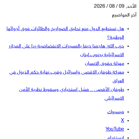
الأحد, 09 / 08 / 2026
آخر المواضيع
هل تستطيع الدول منع تحليق الصواريخ والطائرات فوق أجوائها
الوطنية؟
حزب الله: هاجمنا حيفا بالمسيرات الانقضاضية ردا على المجازر
الاسرائيلية بجنوب لبنان
مهزلة حقوق الانسان
معركة طوفان الاقصى واسرائيل وقرب نهاية حكم الذيول في
العراق
طوفان الأقصى .. فشل استخباري وسقوط نظرية الأمن
الاسرائيلي
فيسبوك
‫X
‫YouTube
انستقرام