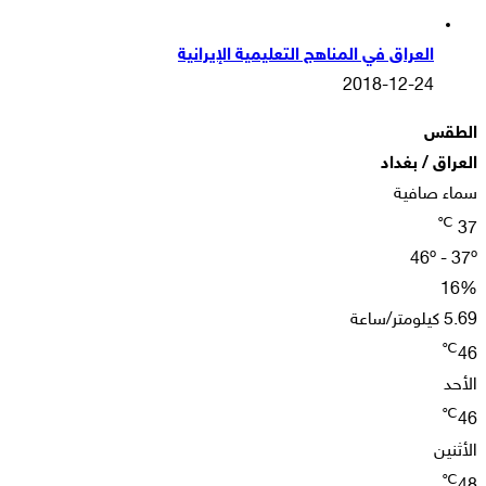
العراق في المناهج التعليمية الإيرانية
2018-12-24
الطقس
العراق / بغداد
سماء صافية
℃
37
46º - 37º
16%
5.69 كيلومتر/ساعة
℃
46
الأحد
℃
46
الأثنين
℃