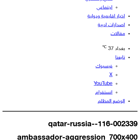
اجتماعي
اخبار اقليمية ودولية
اصدارات ادبية
مقالات
℃
بغداد
37
تابعنا
فيسبوك
‫X
‫YouTube
انستقرام
الوضع المظلم
116-002339-qatar-russia-
ambassador-aggression_700x400