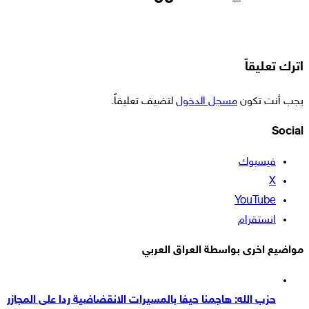
اترك تعليقاً
يجب أنت تكون
مسجل الدخول
لتضيف تعليقاً.
Social
فيسبوك
‫X
‫YouTube
انستقرام
مواضيع اخرى بواسطة العراق العربي
حزب الله: هاجمنا حيفا بالمسيرات الانقضاضية ردا على المجازر