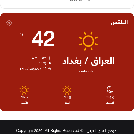
الطقس
42
℃
العراق / بغداد
43º - 38º
11%
7.46 كيلومتر/ساعة
سماء صافية
47
46
43
℃
℃
℃
السبت
الأحد
الأثنين
موقع العراق العربي
| © Copyright 2026, All Rights Reserved