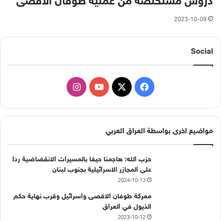
دروس مستخلصة من عملية طوفان الأقصى
2023-10-09
Social
‫X
فيسبوك
‫YouTube
انستقرام
مواضيع اخرى بواسطة العراق العربي
حزب الله: هاجمنا حيفا بالمسيرات الانقضاضية ردا
على المجازر الاسرائيلية بجنوب لبنان
2024-10-13
معركة طوفان الاقصى واسرائيل وقرب نهاية حكم
الذيول في العراق
2023-10-12