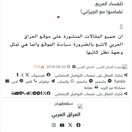
للفساد المريع.
تضامنوا مع الجيزاني!
ان جميع المقالات المنشورة على موقع العراق
العربي لاتتبع بالضرورة سياسة الموقع وانما هي تمثل
وجهة نظر كاتبها
أرسل
العراق العربي
2019-09-03
710
بريدا
شارك المقال على منصات التواصل الاجتماعي
فيسبوك
‫X
إلكترونيا
ماسنجر
ماسنجر
واتساب
تيلقرام
ڤايبر
لاين
مشاركة عبر البريد
طباعة
‫X
لاين
ڤايبر
طباعة
تيلقرام
ماسنجر
ماسنجر
مشاركة
واتساب
فيسبوك
شارك المقال على منصات التواصل الاجتماعي
عبر
البريد
العراق العربي
‫X
فيسبوك
‫YouTube
انستقرام