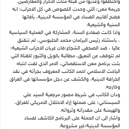
واختطفوا وعذبوا من قبله مئات الأحرار والمعارضين.
جريمة معن؛ التي وحدت اللصوص في كل الاحزاب؛ انه
فضح أقانيم الفساد في المؤسسة الدينية، بآفاتها
السنية والشيعية.
واذا كانت ضفادع السنة، المشاركة في العملية السياسية
، باستثناء رئيس البرلمان محمد الحلبوسي، لم تنقنق
عاليا ، ضد الصحفي الشجاع؛فان غربان الاحزاب الشيعية؛
لم تتوقف عن النعيق، مطالبة بالويل والثبور للقناة التي
بثت برنامج معن الاستقصائي، الامر الذي لفت انتباه
الباحث الاسلامي احمد الكاتب المعروف بجرأته في نقد
الخرافة الدينية، والكشف عن دجل مؤسساتها في العراق
وخارجه.
ودان الكاتب في شريط مصور مرجعية السيد علي
السيستاني؛ على صمتها إزاء الاحتلال الامريكي للعراق،
والهيمنة على مقدراته وثرواته.
واشار الى ان الحملة على البرنامج الكاشف لفساد
المؤسسة الدينية؛غير مشروعة.