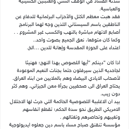
سدنة الفساد في الوقف السني والعتبتين الحسينية
والعباسية.
فقد هبت معظم الكتل والأحزاب البرلمانية للدفاع عن
الناطقين باسم السيستاني اللذين وجه لهما البرنامج
أصابع الاتهام مباشرة بالنهب والكسب غير المشروع . .
وكما كان متوقعا، نعق الجميع بصوت واحد..
اعتداء على الحوزة المقدسة وإهانة للدين …الخ.
اذا كان “دينكم “أيها اللصوص بهذا النهج؛ فهنيئا
لجاحديه الذين سيرفلون حتما بجنات النعيم الموعودة
لأصحاب الايادي البيضاء وهم بالملايين من ابناء العراق.
يحتاج العراق الى صحفيين بجرأة معن الجيزاني. وهم كثر
دون ريب.
بيد ان الاغلببة اللصوصية الحاكمة التي حرث لها الاحتلال
الامريكي الطريق نحو سدة الحكم؛ تقطع انفاسهم
وتغيبهم وتحاصرهم وتغتالهم .
مؤسسة تنقنق صباح مساء باسم دين جعلوه ايديولوجية