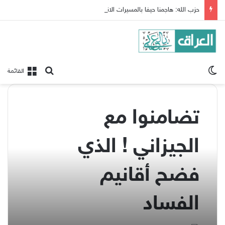
حزب الله: هاجمنا حيفا بالمسيرات الانقضاضية ردا على المجازر الاسرائيلية بجنوب لبنان
الوضع المظلم
بحث عن
القائمة
تضامنوا مع
الجيزاني ! الذي
فضح أقانيم
الفساد