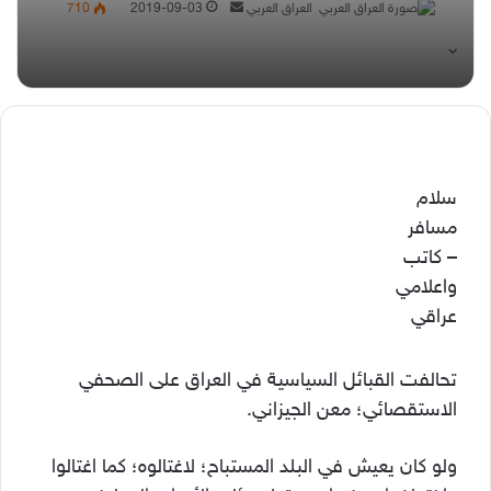
أرسل
العراق العربي
2019-09-03
710
بريدا
إلكترونيا
سلام
مسافر
– كاتب
واعلامي
عراقي
تحالفت القبائل السياسية في العراق على الصحفي
الاستقصائي؛ معن الجيزاني.
ولو كان يعيش في البلد المستباح؛ لاغتالوه؛ كما اغتالوا