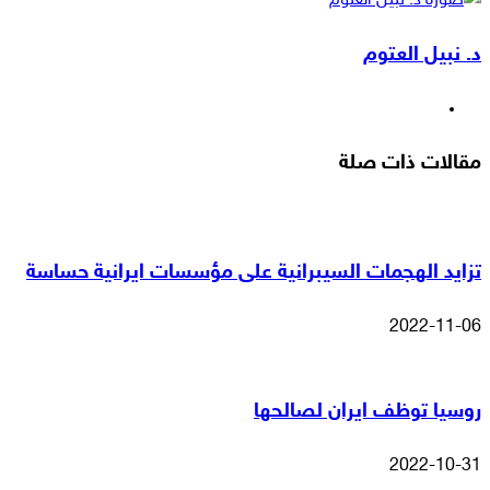
عبر
د. نبيل العتوم
البريد
موقع
الويب
مقالات ذات صلة
تزايد الهجمات السيبرانية على مؤسسات ايرانية حساسة
2022-11-06
روسيا توظف ايران لصالحها
2022-10-31