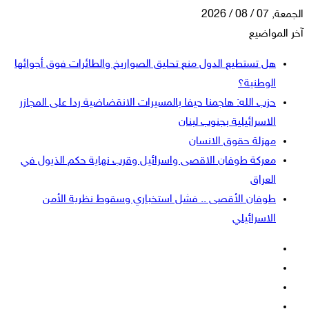
الجمعة, 07 / 08 / 2026
آخر المواضيع
هل تستطيع الدول منع تحليق الصواريخ والطائرات فوق أجوائها
الوطنية؟
حزب الله: هاجمنا حيفا بالمسيرات الانقضاضية ردا على المجازر
الاسرائيلية بجنوب لبنان
مهزلة حقوق الانسان
معركة طوفان الاقصى واسرائيل وقرب نهاية حكم الذيول في
العراق
طوفان الأقصى .. فشل استخباري وسقوط نظرية الأمن
الاسرائيلي
فيسبوك
‫X
‫YouTube
انستقرام