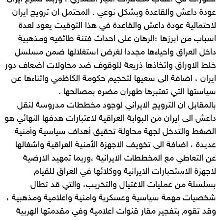
عودة داعش والقاعدة وبشكل نوعي . المحتمل ان ترويج ايران
لاحتمالية عودة داعش والقاعدة في هذا التوقيت يعود لعدة
اسباب من أبرزها ؛الرهان على احداث فتنة طائفيه ومذهبية
داخل العراق واحياءها مجددا لغرض استغلالها ضمن مسلسل
خلط الاوراق واتخاذها ذريعة للوقوف ضد محاولات اضعاف دور
ايران ، اضافة الى سعيها لتحجيم حكومة الكاظمي واثناءها عن
سياستها التي تعتبرها طهران مضره بمصالحها .
بالمقابل ان الترويج الايراني لوجود مخططات مدروسة لنقل
داعش الى ايران من البوابة العراقية لاعتبارات هدفها النهائي هو
الضغط والتدخل لجهة محاولة تحقيق أهداف سياسية وأمنية
عديدة ، اضافة الى تخويف الاجهزة الأمنية العراقية واشغالها
عن التعاطي مع المخططات الايرانية ،وربما تمهيد الارضية
لاجهزة الاستحبارات الايرانية ووكلائها في العراق للقيام
بسلسلة من عمليات الاغتيال والتخريب، والتي قد تطال
شخصيات مهمة سياسية وعسكرية وامنية واعلامية ومذهبية ،
وقد تقوم بتفجير مقار قنوات اعلامية وفي مقدمتها الهربية