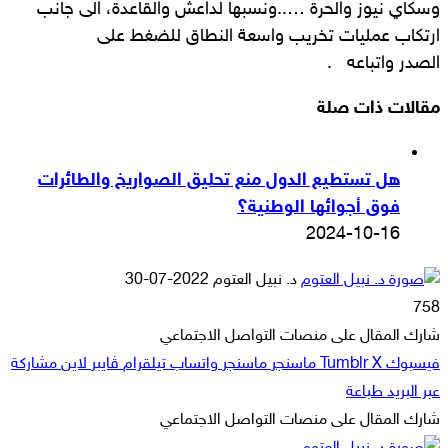
وسكاي نيوز والحرة …..ونسبها لداعش والقاعدة، الى جانب
ارتكاب عمليات تخريب واسعة النطاق للضغط على
الصدر واتباعه .
مقالات ذات صلة
هل تستطيع الدول منع تحليق الصواريخ والطائرات
فوق أجوائها الوطنية؟
2024-10-16
أرسل
د. نبيل العتوم
2022-07-30
بريدا
758
إلكترونيا
شارك المقال على منصات التواصل الاجتماعي
فيسبوك
‫X
ماسنجر
ماسنجر
واتساب
تيلقرام
ڤايبر
لاين
مشاركة
عبر البريد
طباعة
شارك المقال على منصات التواصل الاجتماعي
‫X
لاين
ڤايبر
طباعة
تيلقرام
ماسنجر
ماسنجر
مشاركة
واتساب
فيسبوك