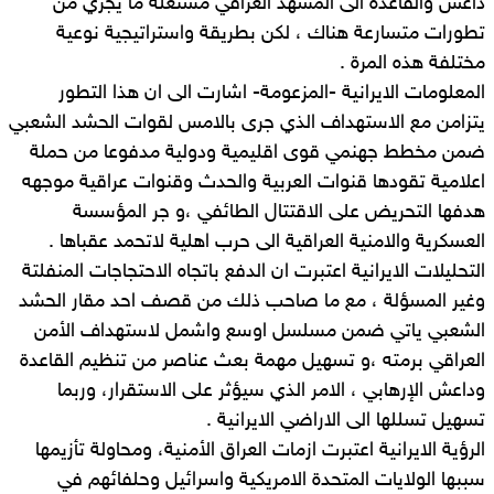
داعش والقاعدة الى المشهد العراقي مستغلة ما يجري من
تطورات متسارعة هناك ، لكن بطريقة واستراتيجية نوعية
مختلفة هذه المرة .
المعلومات الايرانية -المزعومة- اشارت الى ان هذا التطور
يتزامن مع الاستهداف الذي جرى بالامس لقوات الحشد الشعبي
ضمن مخطط جهنمي قوى اقليمية ودولية مدفوعا من حملة
اعلامية تقودها قنوات العربية والحدث وقنوات عراقية موجهه
هدفها التحريض على الاقتتال الطائفي ،و جر المؤسسة
العسكرية والامنية العراقية الى حرب اهلية لاتحمد عقباها .
التحليلات الايرانية اعتبرت ان الدفع باتجاه الاحتجاجات المنفلتة
وغير المسؤلة ، مع ما صاحب ذلك من قصف احد مقار الحشد
الشعبي ياتي ضمن مسلسل اوسع واشمل لاستهداف الأمن
العراقي برمته ،و تسهيل مهمة بعث عناصر من تنظيم القاعدة
وداعش الإرهابي ، الامر الذي سيؤثر على الاستقرار، وربما
تسهيل تسللها الى الاراضي الايرانية .
الرؤية الايرانية اعتبرت ازمات العراق الأمنية، ومحاولة تأزيمها
سببها الولايات المتحدة الامريكية واسرائيل وحلفائهم في