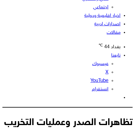
اجتماعي
اخبار اقليمية ودولية
اصدارات ادبية
مقالات
℃
بغداد
44
تابعنا
فيسبوك
‫X
‫YouTube
انستقرام
الوضع
المظلم
تظاهرات الصدر وعمليات التخريب