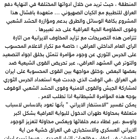
المنطقة ، حيث تريد من خلال ادواتها المختلفة في النهاية دفع
العراق للتطبيع مع الكيان الصهيوني … متعهدة بافشال هذا
المشروع بكافة الوسائل والطرق بدعم ومؤازرة الحشد الشعبي
وقوى المقاومة الحية العراقية على حد تعبيرها .
تتزامن هذه التصريحات مع تزايد المخاوف الايرانية من اثارة
الراي العام الداخلي العراقي ؛ خاصة مع تكرار الاعلام المحسوب
على الحرس الثوري عن وجود مؤامرة تتمثل بخلق اجواء التصعيد
والتوتر في المشهد العراقي، عبر تحريض القوى الشيعية ضد
بعضها البعض ،وخلق مواجهة بين القوى المحسوبة على ايران
في العراق ،في الوقت الذي جددت فيه استعداد الحرس الثوري
لمشاركة الجيش والقوى الامنية وقوى الحشد الشعبي الوقوف
بوجه هذه المؤامرة الشيطانية اذا تطلب الامر .
يمكن تفسير “الاستنفار الايراني ” بأنها تعود بالاساس لاسباب
متعلقة بمحاولة طهران الدخول للبوابة العرافية بشكل اكبر
واوسع ،عبر غطاء دعم حلفائها ويعكس محاولة لتعزيز الوجود
الايراني العسكري والاستخباري في العراق خشية من اية
تطورات في اعقاب مظاهرات التيار الصدري ، وربما تسرع ايران