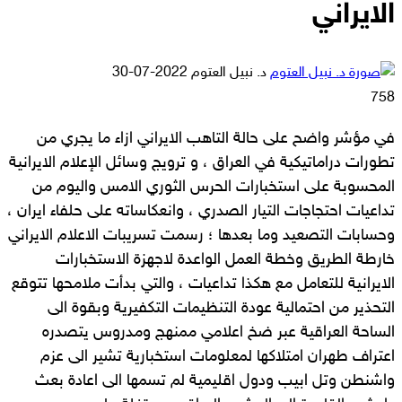
الايراني
أرسل
د. نبيل العتوم
2022-07-30
بريدا
758
إلكترونيا
في مؤشر واضح على حالة التاهب الايراني ازاء ما يجري من
تطورات دراماتيكية في العراق ، و ترويج وسائل الإعلام الايرانية
المحسوبة على استخبارات الحرس الثوري الامس واليوم من
تداعيات احتجاجات التيار الصدري ، وانعكاساته على حلفاء ايران ،
وحسابات التصعيد وما بعدها ؛ رسمت تسريبات الاعلام الايراني
خارطة الطريق وخطة العمل الواعدة لاجهزة الاستخبارات
الايرانية للتعامل مع هكذا تداعيات ، والتي بدأت ملامحها تتوقع
التحذير من احتمالية عودة التنظيمات التكفيرية وبقوة الى
الساحة العراقية عبر ضخ اعلامي ممنهج ومدروس يتصدره
اعتراف طهران امتلاكها لمعلومات استخبارية تشير الى عزم
واشنطن وتل ابيب ودول اقليمية لم تسمها الى اعادة بعث