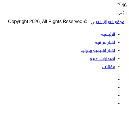
℃
46
الأحد
موقع العراق العربي
| © Copyright 2026, All Rights Reserved
الرئيسية
اخبار عراقية
اخبار اقليمية ودولية
اصدارات ادبية
مقالات
فيسبوك
‫X
‫YouTube
انستقرام
‫X
زر
ڤايبر
تيلقرام
واتساب
فيسبوك
الذهاب