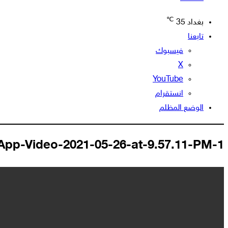
℃
بغداد
35
تابعنا
فيسبوك
‫X
‫YouTube
انستقرام
الوضع المظلم
pp-Video-2021-05-26-at-9.57.11-PM-1