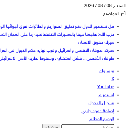
السبت, 08 / 08 / 2026
آخر المواضيع
هل تستطيع الدول منع تحليق الصواريخ والطائرات فوق أجوائها الو
حزب الله: هاجمنا حيفا بالمسيرات الانقضاضية ردا على المجازر الاسر
مهزلة حقوق الانسان
معركة طوفان الاقصى واسرائيل وقرب نهاية حكم الذيول في العرا
طوفان الأقصى .. فشل استخباري وسقوط نظرية الأمن الاسرائيلي
فيسبوك
‫X
‫YouTube
انستقرام
تسجيل الدخول
إضافة عمود جانبي
الوضع المظلم
بحث عن