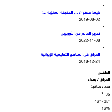
خيمة صفوان … الحقيقة المغيّبة …!
2019-08-02
تحرير العالم من الأوربيين
2022-11-08
العراق في المناهج التعليمية الإيرانية
2018-12-24
الطقس
العراق / بغداد
سماء صافية
℃
35
46º - 35º
16%