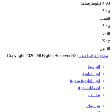
4.93 كيلومتر/ساعة
℃
46
السبت
℃
46
الأحد
℃
47
الأثنين
موقع العراق العربي
| © Copyright 2026, All Rights Reserved
الرئيسية
اخبار عراقية
اخبار اقليمية ودولية
اصدارات ادبية
مقالات
فيسبوك