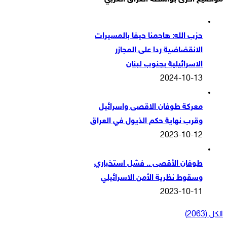
حزب الله: هاجمنا حيفا بالمسيرات
الانقضاضية ردا على المجازر
الاسرائيلية بجنوب لبنان
2024-10-13
معركة طوفان الاقصى واسرائيل
وقرب نهاية حكم الذيول في العراق
2023-10-12
طوفان الأقصى .. فشل استخباري
وسقوط نظرية الأمن الاسرائيلي
2023-10-11
الكل (2063)