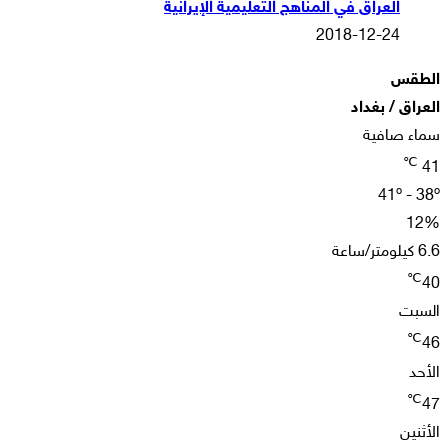
العراق في المناهج التعليمية الإيرانية
2018-12-24
الطقس
العراق / بغداد
سماء صافية
℃
41
41º - 38º
12%
6.6 كيلومتر/ساعة
℃
40
السبت
℃
46
الأحد
℃
47
الأثنين