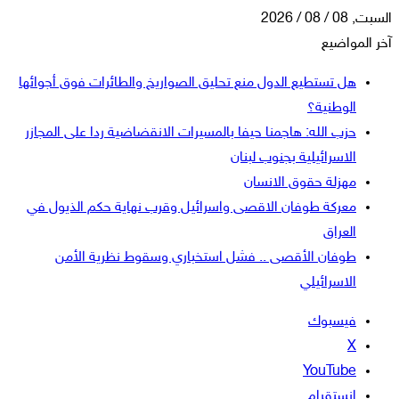
السبت, 08 / 08 / 2026
آخر المواضيع
هل تستطيع الدول منع تحليق الصواريخ والطائرات فوق أجوائها
الوطنية؟
حزب الله: هاجمنا حيفا بالمسيرات الانقضاضية ردا على المجازر
الاسرائيلية بجنوب لبنان
مهزلة حقوق الانسان
معركة طوفان الاقصى واسرائيل وقرب نهاية حكم الذيول في
العراق
طوفان الأقصى .. فشل استخباري وسقوط نظرية الأمن
الاسرائيلي
فيسبوك
‫X
‫YouTube
انستقرام