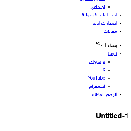
اجتماعي
اخبار اقليمية ودولية
اصدارات ادبية
مقالات
℃
بغداد
41
تابعنا
فيسبوك
‫X
‫YouTube
انستقرام
الوضع المظلم
Untitled-1