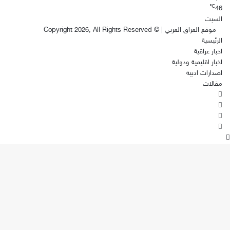
℃
46
السبت
موقع العراق العربي
| © Copyright 2026, All Rights Reserved
الرئيسية
اخبار عراقية
اخبار اقليمية ودولية
اصدارات ادبية
مقالات
فيسبوك
‫X
‫YouTube
انستقرام
زر
الذهاب
إلى
الأعلى