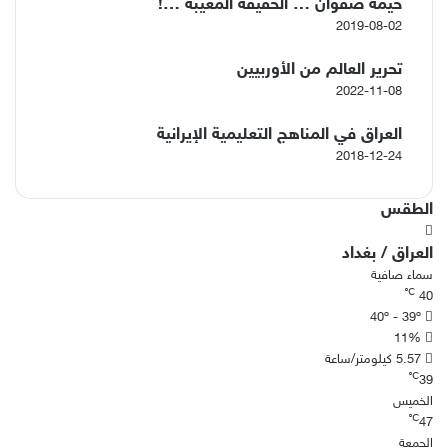
خيمة صفوان … الحقيقة المغيّبة …!
2019-08-02
تحرير العالم من الأوربيين
2022-11-08
العراق في المناهج التعليمية الإيرانية
2018-12-24
الطقس
العراق / بغداد
سماء صافية
℃
40
40º - 39º
11%
5.57 كيلومتر/ساعة
℃
39
الخميس
℃
47
الجمعة