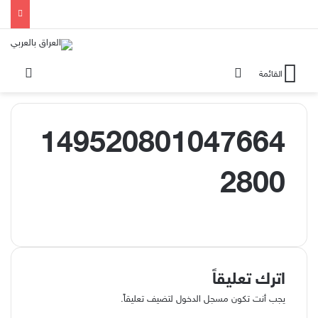
بحث عن
الوضع
القائمة
149520801047664
2800
اترك تعليقاً
يجب أنت تكون
مسجل الدخول
لتضيف تعليقاً.