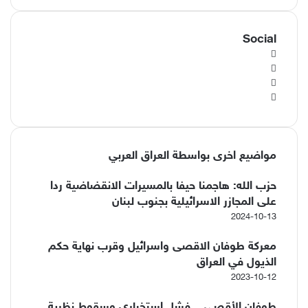
Social
ف
ي
X
س
ا
ب
Y
ن
و
o
u
س
ك
ت
T
مواضيع اخرى بواسطة العراق العربي
u
ق
ر
b
ا
e
حزب الله: هاجمنا حيفا بالمسيرات الانقضاضية ردا
م
على المجازر الاسرائيلية بجنوب لبنان
2024-10-13
معركة طوفان الاقصى واسرائيل وقرب نهاية حكم
الذيول في العراق
2023-10-12
طوفان الأقصى .. فشل استخباري وسقوط نظرية