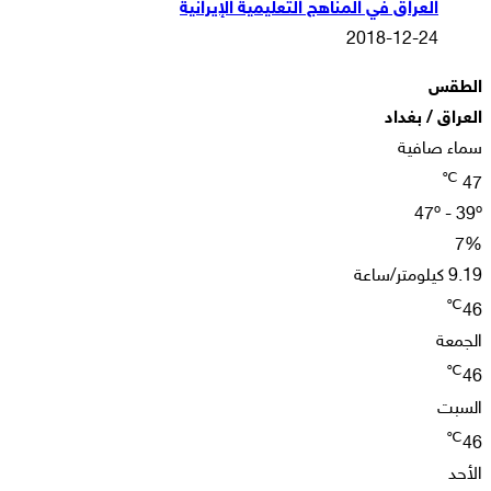
العراق في المناهج التعليمية الإيرانية
2018-12-24
الطقس
العراق / بغداد
سماء صافية
℃
47
47º - 39º
7%
9.19 كيلومتر/ساعة
℃
46
الجمعة
℃
46
السبت
℃
46
الأحد