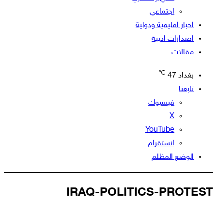
اجتماعي
اخبار اقليمية ودولية
اصدارات ادبية
مقالات
℃
بغداد
47
تابعنا
فيسبوك
‫X
‫YouTube
انستقرام
الوضع المظلم
IRAQ-POLITICS-PROTEST