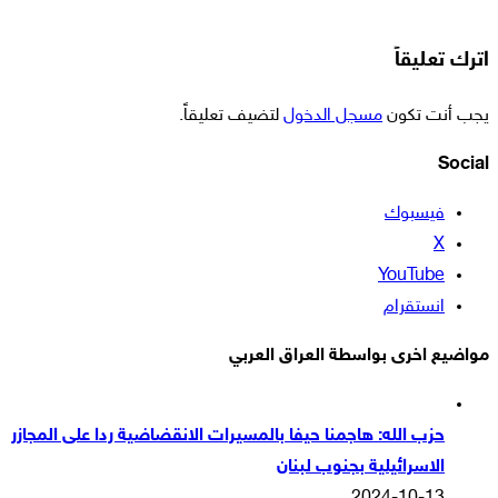
اترك تعليقاً
يجب أنت تكون
مسجل الدخول
لتضيف تعليقاً.
Social
فيسبوك
‫X
‫YouTube
انستقرام
مواضيع اخرى بواسطة العراق العربي
حزب الله: هاجمنا حيفا بالمسيرات الانقضاضية ردا على المجازر
الاسرائيلية بجنوب لبنان