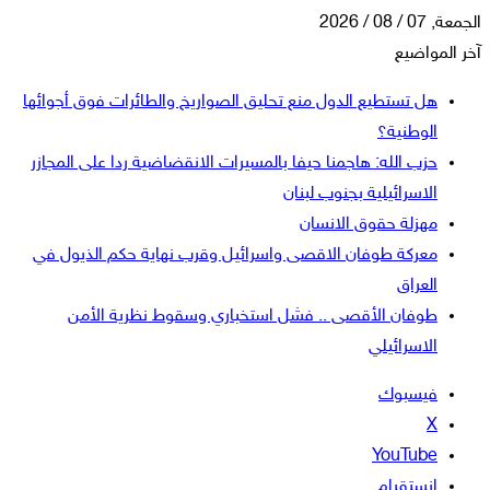
الجمعة, 07 / 08 / 2026
آخر المواضيع
هل تستطيع الدول منع تحليق الصواريخ والطائرات فوق أجوائها
الوطنية؟
حزب الله: هاجمنا حيفا بالمسيرات الانقضاضية ردا على المجازر
الاسرائيلية بجنوب لبنان
مهزلة حقوق الانسان
معركة طوفان الاقصى واسرائيل وقرب نهاية حكم الذيول في
العراق
طوفان الأقصى .. فشل استخباري وسقوط نظرية الأمن
الاسرائيلي
فيسبوك
‫X
‫YouTube
انستقرام