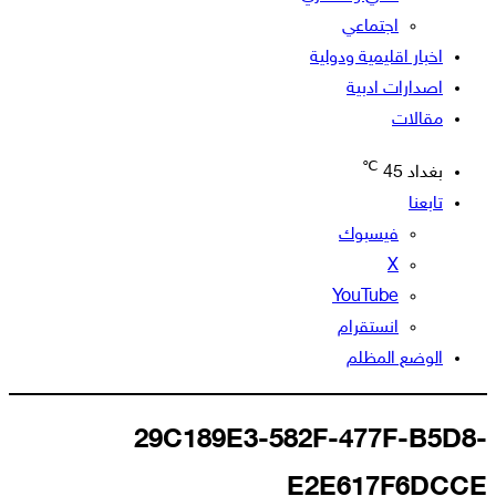
اجتماعي
اخبار اقليمية ودولية
اصدارات ادبية
مقالات
℃
بغداد
45
تابعنا
فيسبوك
‫X
‫YouTube
انستقرام
الوضع المظلم
29C189E3-582F-477F-B5D8-
E2E617F6DCCE