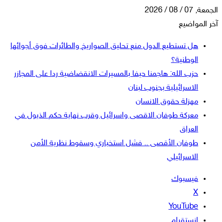
الجمعة, 07 / 08 / 2026
آخر المواضيع
هل تستطيع الدول منع تحليق الصواريخ والطائرات فوق أجوائها
الوطنية؟
حزب الله: هاجمنا حيفا بالمسيرات الانقضاضية ردا على المجازر
الاسرائيلية بجنوب لبنان
مهزلة حقوق الانسان
معركة طوفان الاقصى واسرائيل وقرب نهاية حكم الذيول في
العراق
طوفان الأقصى .. فشل استخباري وسقوط نظرية الأمن
الاسرائيلي
فيسبوك
‫X
‫YouTube
انستقرام