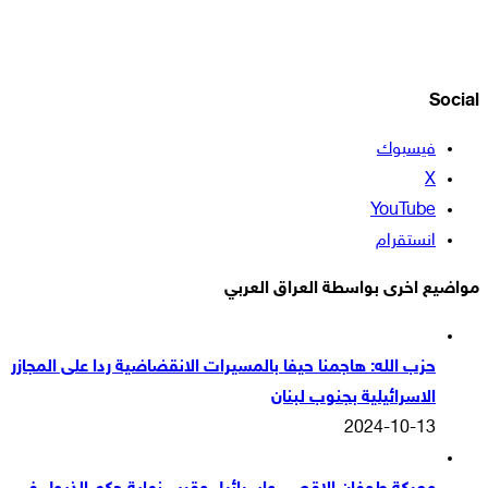
Social
فيسبوك
‫X
‫YouTube
انستقرام
مواضيع اخرى بواسطة العراق العربي
حزب الله: هاجمنا حيفا بالمسيرات الانقضاضية ردا على المجازر
الاسرائيلية بجنوب لبنان
2024-10-13