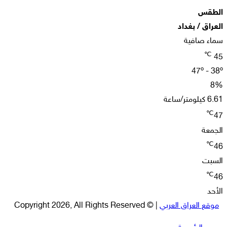
الطقس
العراق / بغداد
سماء صافية
℃
45
47º - 38º
8%
6.61 كيلومتر/ساعة
℃
47
الجمعة
℃
46
السبت
℃
46
الأحد
موقع العراق العربي
| © Copyright 2026, All Rights Reserved