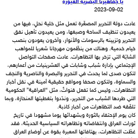
يا جماهيرنا البصرية الغيورة
2023-09-02
عادت دولة التحرير المصغّرة تعمل مثل خلية نحلٍ، فيها من
يعيدون تنظيف الساحة وصبغها، ومن يعيدون تأهيل نفق
التحرير وتزيينه بالرسومات والأنوار، وآخرون يعودون بنصب
خيام خدمية. وهناك من ينظّمون مهرجانا شعريا للمواهب
الشابّة التي تزخر بها التظاهرات. عادت صفحات التواصل
الإجتماعي بإدارة شباب وشابات في العشرينيات من أعمارهم،
لتكون صدى لما يحدث في التحرير والبصرة والناصرية والنجف
والسماوة، ولتكون صحفا ومواقع حقيقية أمينة في نقل أخبار
التظاهرات، وليس كما تفعل قنواتٌ، مثل “العراقية” الحكومية
التي طردها الشباب من التحرير، وندّدوا بتغطيتها المنحازة، وبما
تلفّقه ضد التظاهرات من أخبار كاذبة.
كان يوم الإحتفاء بالثورة وبشهدائها يوما مشهودا في تاريخ
ثورات العراق وانتفاضاته وتظاهراته السياسية الحديثة، فقد
غطّت التظاهرات، بهتافاتها المعبرة بقوة عن أوضاع العراق