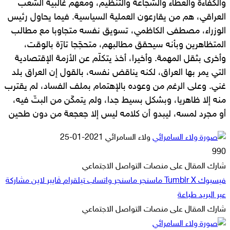
والكفاءة والعطاء والشجاعة والتنظيم، ومعهم غالبية الشعب
العراقي، هم من يقارعون العملية السياسية. فيما يحاول رئيس
الوزراء، مصطفى الكاظمي، تسويق نفسه متجاوبا مع مطالب
المتظاهرين وبأنه سيحقق مطالبهم، متحجّجا تارّة بالوقت،
وأخرى بثقل المهمة. وأخيرا، أخذ يتكلّم عن الأزمة الإقتصادية
التي يمر بها العراق، لكنه يناقض نفسه، بالقول إن العراق بلد
غني. وعلى الرغم من وعوده بالإهتمام بملف الفساد، لم يقترب
منه إلا ظاهريا، وبشكل بسيط جدا، ولم يتمكّن من البتّ فيه،
أو مجرد لمسه، ليبدو أن كلامه ليس إلا جعجعة من دون طحين
أرسل
ولاء السامرائي
2021-01-25
بريدا
990
إلكترونيا
شارك المقال على منصات التواصل الاجتماعي
فيسبوك
‫X
ماسنجر
ماسنجر
واتساب
تيلقرام
ڤايبر
لاين
مشاركة
عبر البريد
طباعة
شارك المقال على منصات التواصل الاجتماعي
‫X
لاين
ڤايبر
طباعة
تيلقرام
ماسنجر
ماسنجر
مشاركة
واتساب
فيسبوك