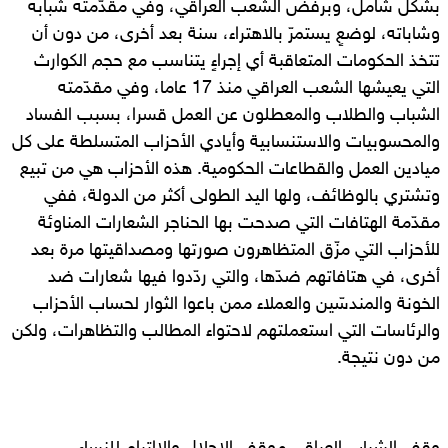
بشكل شامل، وبرفض الشعب العراقي، وفي مقدّمته شبابه
وشاباته، لوضعٍ يستمرّ بالاهتراء، سنة بعد أخرى، من دون أن
تتخذ الحكومات المتعاقبة أي إجراءٍ يتناسب مع حجم الكوارث
التي يعيشها الشعب العراقي منذ 17 عاما، وفي مقدّمته
الشباب والطلاب والمعطلون عن العمل قسرا، بسبب الفساد
والمحسوبيات والاستنسابية وأيادي الأحزاب المتسلطة على كل
ميادين العمل والقطاعات الحكومية. هذه الأحزاب هي من تبيع
وتشتري بالوظائف، ولها اليد الطولى أكثر من الدولة، ففي
مقدّمة الهتافات التي صدحت بها الحناجر الشعارات المناوئة
للأحزاب التي مزّق المتظاهرون صورتها ومصداقيتها مرة بعد
أخرى، في هتافاتهم ضدّها، والتي ردّدوا فيها شعارات ضد
الخونة والمندسّين والعملاء ممن باعوا الثوار لحساب الأحزاب
والرئاسات التي استعملتهم لاحتواء المطالب والتظاهرات، ولكن
من دون نتيجة.