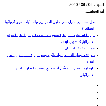
السبت, 08 / 08 / 2026
آخر المواضيع
هل تستطيع الدول منع تحليق الصواريخ والطائرات فوق أجوائها
الوطنية؟
حزب الله: هاجمنا حيفا بالمسيرات الانقضاضية ردا على المجازر
الاسرائيلية بجنوب لبنان
مهزلة حقوق الانسان
معركة طوفان الاقصى واسرائيل وقرب نهاية حكم الذيول في
العراق
طوفان الأقصى .. فشل استخباري وسقوط نظرية الأمن
الاسرائيلي
فيسبوك
‫X
‫YouTube
انستقرام