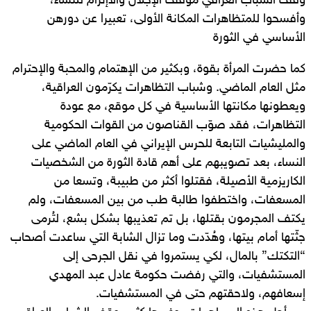
وقف الشباب العراقي موقف الإجلال والاإترام للنساء،
وأفسحوا للمتظاهرات المكانة الأولى، تعبيرا عن دورهن
الأساسي في الثورة
كما حضرت المرأة بقوة، وبكثير من الإهتمام والمحبة والإحترام
مثل العام الماضي. وشباب التظاهرات يكرّمون العراقية،
ويعطونها مكانتها الأساسية في كل موقع، مع عودة
التظاهرات، فقد صوّب القناصون من القوات الحكومية
والمليشيات التابعة للحرس الإيراني في العام الماضي على
النساء، بعد تصويبهم على أهم قادة الثورة من الشخصيات
الكاريزمية الأصيلة، فقتلوا أكثر من طبيبة، وتسعا من
المسعفات، واختطفوا طالبة طب من بين المسعفات، ولم
يكتف المجرمون بقتلها، بل تم تعذيبها بشكل بشع، لتُرمى
جثّتها أمام بيتها، وهُدّدت وما تزال الشابة التي ساعدت أصحاب
“التكتك” بالمال، لكي يستمروا في نقل الجرحى إلى
المستشفيات، والتي رفضت حكومة عادل عبد المهدي
إسعافهم، ولاحقتهم حتى في المستشفيات.