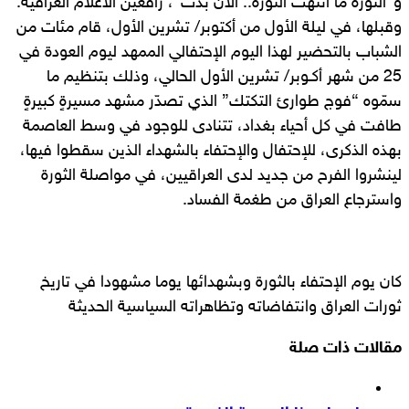
و”الثورة ما انتهت الثورة.. الآن بدت”، رافعين الأعلام العراقية.
وقبلها، في ليلة الأول من أكتوبر/ تشرين الأول، قام مئات من
الشباب بالتحضير لهذا اليوم الإحتفالي الممهد ليوم العودة في
25 من شهر أكـوبر/ تشرين الأول الحالي، وذلك بتنظيم ما
سمّوه “فوج طوارئ التكتك” الذي تصدّر مشهد مسيرةٍ كبيرةٍ
طافت في كل أحياء بغداد، تتنادى للوجود في وسط العاصمة
بهذه الذكرى، للإحتفال والإحتفاء بالشهداء الذين سقطوا فيها،
لينشروا الفرح من جديد لدى العراقيين، في مواصلة الثورة
واسترجاع العراق من طغمة الفساد.
كان يوم الإحتفاء بالثورة وبشهدائها يوما مشهودا في تاريخ
ثورات العراق وانتفاضاته وتظاهراته السياسية الحديثة
مقالات ذات صلة