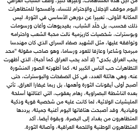
من أجل هذه المساهمات، وغيرها كثير، وقف الشباب العراقي
اليوم موقف الإجلال والإحترام للنساء، وأفسحوا للمتظاهرات
المكانة الأولى، تعبيرا عن دورهن الأساسي في الثورة. ليس
ذلك فحسب، بل خلّد الشباب، بفيديوهات وأغان ورسومات
وبوسترات، شخصيات كاريزمية نالت محبة الشعب واحترامه
وتوافقه عليها، مثل الشهيد صفاء السراي الذي كان مهندسا
مبرمجا وشاعرا وعازفا للعود ورساما، وهو صاحب مقولة “محد
يحب العراق بكدي” (لا أحد يحب العراق كما أحبه)، الذي أظهرت
التظاهرات حب الناس الكبير له، كما أظهرته الصور المنشورة
عنه، وهي هائلة العدد، في كل الصفحات والبوسترات، حتى
أصبح أولى أيقونات الثورة وأهمها، بل ربما غيفارا العراق. تأتي
بعده الناشطة البصراوية، رهام يعقوب، التي اغتالتها أسلحة
المليشيات الولائية، لما كانت عليه من شخصية قوية وذكية
وقيادية. وقد أصبحت هتافاتها اليوم أغنية جميلة، يرددها
المتظاهرون من بغداد إلى البصرة. وبقوة أيضا، أكد
المتظاهرون الوطنية واللحمة العراقية، وأصالة الثورة.