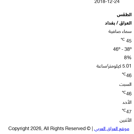
2018-12-24
الطقس
العراق / بغداد
سماء صافية
℃
45
46º - 38º
8%
5.01 كيلومتر/ساعة
℃
46
السبت
℃
46
الأحد
℃
47
الأثنين
موقع العراق العربي
| © Copyright 2026, All Rights Reserved