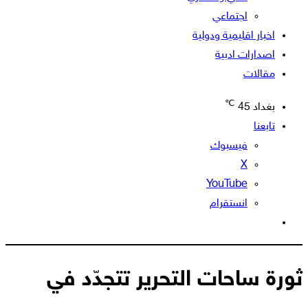
اجتماعي
اخبار اقليمية ودولية
اصدارات ادبية
مقالات
℃
بغداد
45
تابعنا
فيسبوك
‫X
‫YouTube
انستقرام
الوضع
المظلم
ثورة ساحات التحرير تتجدّد في