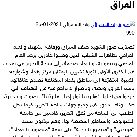
العراق
أرسل
ولاء السامرائي
2021-01-25
بريدا
990
إلكترونيا
تصدّرت صور الشهيد صفاء السراي ورفاقه الشهداء والعلم
العراقي تظاهرات الشباب الذين وصلوا هادرين بزخم العام
الماضي وعنفوانه، وبأعداد ضخمة، إلى ساحة التحرير في بغداد،
في الذكرى الأولى لثورة تشرين، ليمتلئ مركز بغداد وشوارعه
الكبيرة المتفرّعة إلى مناطق بغداد المختلفة تصدح هتافاتهم
باسم العراق، وبحبه، وبإصرارٍ لا تراجع فيه عن الأهداف التي
خرجوا من أجلها: “ها ردينا ثوار إحنا.. ها ردّينا”. بصوت واحد تردّد
هذا الهتاف مدوّيا في جميع جهات ساحة التحرير، فيما دخل
الطلاب إلى الساحة من نفق التحرير، قادمين من جامعة
التكنولوجيا والمناطق المحيطة بها، وهم يردّدون نشيد
“موطني” و”منصور يا دجلة” على نغمة “منصورة يا بغداد”،