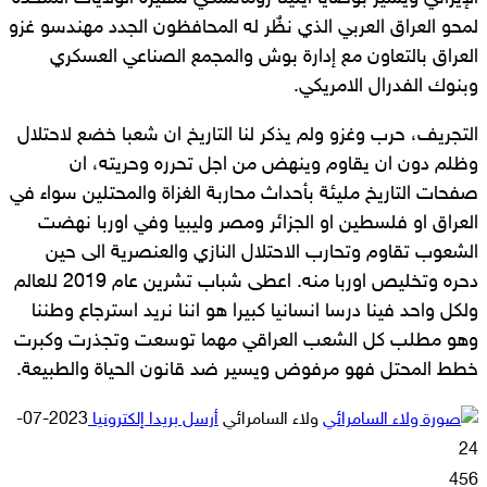
لمحو العراق العربي الذي نظٌر له المحافظون الجدد مهندسو غزو
العراق بالتعاون مع إدارة بوش والمجمع الصناعي العسكري
وبنوك الفدرال الامريكي.
التجريف، حرب وغزو ولم يذكر لنا التاريخ ان شعبا خضع لاحتلال
وظلم دون ان يقاوم وينهض من اجل تحرره وحريته، ان
صفحات التاريخ مليئة بأحداث محاربة الغزاة والمحتلين سواء في
العراق او فلسطين او الجزائر ومصر وليبيا وفي اوربا نهضت
الشعوب تقاوم وتحارب الاحتلال النازي والعنصرية الى حين
دحره وتخليص اوربا منه. اعطى شباب تشرين عام 2019 للعالم
ولكل واحد فينا درسا انسانيا كبيرا هو اننا نريد استرجاع وطننا
وهو مطلب كل الشعب العراقي مهما توسعت وتجذرت وكبرت
خطط المحتل فهو مرفوض ويسير ضد قانون الحياة والطبيعة.
ولاء السامرائي
أرسل بريدا إلكترونيا
2023-07-
24
456