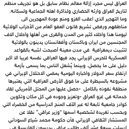
العراق ليس مجرد إزالة معالم نظام سابق بل هو تجريف منظم
لتاريخ العراق وارثه الحضاري ولذاكرة اهله الجماعية ولسكانه.
وما التهجير الذي اعقب الغزو ومنع عودة المهجرين الى
مناطقهم ورفض تشريع قانون العفو العام من الأحزاب الولائية
ليومنا هذا واخلاء كثير من المدن والقرى من أهلها واحلال الاف
المجنسين من ايران وباكستان وأفغانستان يدينون بالولائية
لتثبيت ديمغرافية في مدن معينة أصبحت اشبه بالقواعد
العسكرية للحرس الإيراني يجد فيها العراقي نفسه غريبا الا اكبر
دليل على ما يحصل. وبينما يٌشغل الناس بما يسمى بأزمة
ارتفاع سعر الدولار واخباره اليومية يمضي الاحتلال الإيراني في
مشروعه بالسيطرة على ما فوق الأرض العراقية التي يعتبرها
منطقة نفوذه بالكامل -حصل عليها من المحتل الأمريكي لقاء
خدماته في غزو العراق -وتعزيز وجوده في كل مكان وتكوين
كوادر جامعية تابعة له عبر الآف المنح الدراسية من الخضراء التي
وبحسب تغريدة لشخصية اسمها “وزير عراقي” نقلا عن
المستشار الثقافي الإيراني فأن حكومة محمد شياع السوداني
ارسلت سبعة عشر ألف طالب عراقي يدرسون الفارسية في