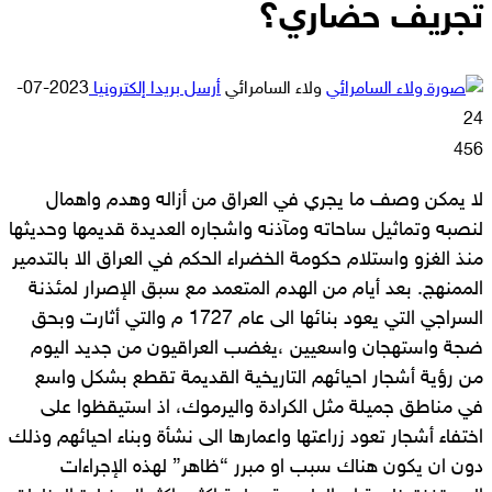
تجريف حضاري؟
ولاء السامرائي
أرسل بريدا إلكترونيا
2023-07-
24
456
لا يمكن وصف ما يجري في العراق من أزاله وهدم واهمال
لنصبه وتماثيل ساحاته ومآذنه واشجاره العديدة قديمها وحديثها
منذ الغزو واستلام حكومة الخضراء الحكم في العراق الا بالتدمير
الممنهج. بعد أيام من الهدم المتعمد مع سبق الإصرار لمئذنة
السراجي التي يعود بنائها الى عام 1727 م والتي أثارت وبحق
ضجة واستهجان واسعيين ،يغضب العراقيون من جديد اليوم
من رؤية أشجار احيائهم التاريخية القديمة تقطع بشكل واسع
في مناطق جميلة مثل الكرادة واليرموك، اذ استيقظوا على
اختفاء أشجار تعود زراعتها واعمارها الى نشأة وبناء احيائهم وذلك
دون ان يكون هناك سبب او مبرر “ظاهر” لهذه الإجراءات