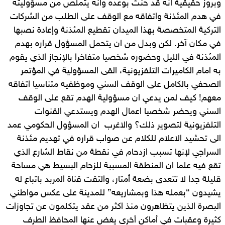
وبروز حقيقية انه قد حنث بوعده وانه يتملص من مسؤوليته
في هدم المئذنة واتفاقه مع الوقف على الطلب من الشركات
التركية المتخصصة بهذا الميدان تقطيع المئذنة وإعادة نصبها
في مكان آخر. لكن وبدل من ان يتحمل المسؤول قراره بهدم
المئذنة في الليل وحضوره شخصيا متفاخرا بالإنجاز الذي يقوم
به امام الكاميرات التلفزيونية، القى المسؤولية في المؤتمر
الصحفي بالكامل على الوقف السني وموظفيه متناسيا اتفاقه
معهم! كيف لمن يدعي ان مسؤولية الهدم تقع على الوقف
السني ويحضر شخصيا اعمال الهدم ويستدعي القنوات
التلفزيونية لتصوير ذلك؟ والاغرب ان المسؤول الحكومي عمد
الى تحشيد الاعلام للكلام عن صواب قراره في تهديم مئذنة
السراجي لإنها تسبب ازدحام في نقطة من نقاط الشارع الذي
تقع فيه علما ان المنطقة المسببة للزحام البسيط هي مساحة
قليلة جدا لا تتعدى بضعة أمتار، والتقت قناة المربد باتباع له
يشيدون “بعمله هذا وبمشاريعه” للمدينة على عكس مواطني
البصرة الذين يتظاهرون منذ اكثر من عقد يتكلمون عن تجاوزات
كثيرة وعقبات في أماكن أخرى يغض عنها المحافظ الطرف