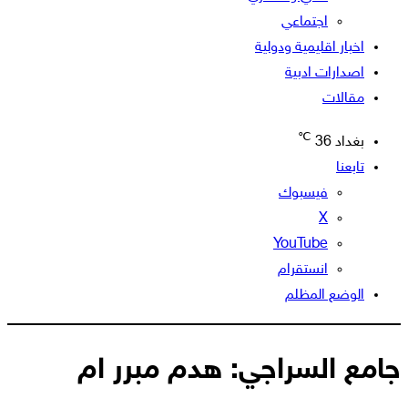
اجتماعي
اخبار اقليمية ودولية
اصدارات ادبية
مقالات
℃
بغداد
36
تابعنا
فيسبوك
‫X
‫YouTube
انستقرام
الوضع المظلم
جامع السراجي: هدم مبرر ام