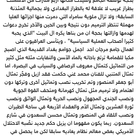
بحجة توسعة الجامع وشيدت مكانها اربع منارات من الاسمنت
بطراز غريب لا علاقة له بالطراز البغدادي ولا بجمالية المئذنة
السابقة؛ ولا تزال ملوية سامراء التي دمرت منها اجزائها العليا
مهملة تنتظر الترميم دون نتيجة وبين الحين والآخر تخرج دعوات
لهدمها وازالتها بحجة ان من بناها يكره ال البيت “الذي يحبه
كثيرا أصحاب العملية السياسية” ، ويتأسى العراقيون على
اهمال جامع مرجان احد اجمل جوامع بغداد القديمة الذي اصبح
مكبا للقمامة ترتع باحاته بالماء الآسن والنفايات مثله مثل كثير
من التماثيل كتمثال معروف الرصافي والسياب في البصرة، اما
تمثال المتنبي للفنان محمد غني حكمت فقد ازيل وفجٌر تمثال
أبو جعفر المنصور وتم تخريب نصب وتماثيل أخرى وتركها دون
اهتمام ولا ترميم مثل تمثال كهرمانة ومتحف القوة الجوية
ونصب الجندي المجهول ونصب الحرية وتمثال الواثق ونصب
ثورة العشرين وتمثال الأم والعقداء الأربعة في ساحة الطيران
ونصب اللقاء في المنصور وتمثال محسن السعدون في شارع
السعدون. ربما يكون مفهوما ان يزيل حكم جديد نصٌبه الاحتلال
الأمريكي بعض معالم نظام يعاديه سابقا لكن ما يحصل في