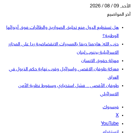
الأحد, 09 / 08 / 2026
آخر المواضيع
هل تستطيع الدول منع تحليق الصواريخ والطائرات فوق أجوائها
الوطنية؟
حزب الله: هاجمنا حيفا بالمسيرات الانقضاضية ردا على المجازر
الاسرائيلية بجنوب لبنان
مهزلة حقوق الانسان
معركة طوفان الاقصى واسرائيل وقرب نهاية حكم الذيول في
العراق
طوفان الأقصى .. فشل استخباري وسقوط نظرية الأمن
الاسرائيلي
فيسبوك
‫X
‫YouTube
انستقرام