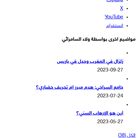
فيسبوك
‫X
‫YouTube
انستقرام
مواضيع اخرى بواسطة ولاء السامرائي
زلزال في المغرب وجدل في باريس
2023-09-27
جامع السراجي: هدم مبرر ام تجريف حضاري؟
2023-07-24
أين هو الإرهاب السني؟
2023-05-27
الكل (38)