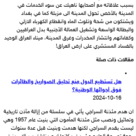
بسبب علاقاته مع أصحابها ناهيك عن سوء الخدمات في
المدينة بالأخص تحول المدينة الى مزبلة كما في بغداد
ويشتكون من شحة وتلوث الماء وانقطاع الكهرباء الازلي
والبطالة الواسعة وتشغيل العمالة الأجنبية بدل العراقيين
وكفاءاتهم وانتشار المخدرات وغرق المدينة، ميناء العراق الوحيد
بالفساد المستشري على ارض العراق!
مقالات ذات صلة
هل تستطيع الدول منع تحليق الصواريخ والطائرات
فوق أجوائها الوطنية؟
2024-10-16
ان هدم مئذنة السراجي يأتي في سلسلة من إزالة مآذن تاريخية
وتماثيل ونصب مثل مئذنة المأمون التي بنيت عام 1957 وهي
ليست بقدم السراجي لكنها هدمت وبنيت قبل عدة سنوات