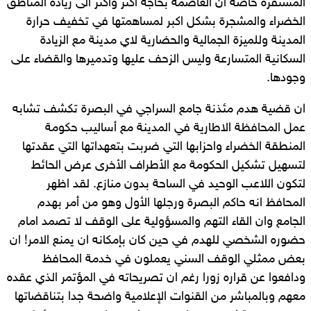
المستفزة خاصة ان العاصمة بحاجة اكثر واكثر الى زيادة المناطق
الخضراء والمشجرة بشكل اكبر لمساهمتها في تخفيف حرارة
المدينة وللميزة الجمالية والحضارية لاي مدينة مع الزيادة
السكانية المتسارعة وليس الزحف عليها وتدميرها والقضاء على
وجودها.
ان قضية هدم مئذنة جامع السراجي في البصرة تكشف تشابه
عمل المحافظة الاطارية في المدينة مع أساليب حكومة
المنطقة الخضراء واحزابها التي ضربت بتعهداتها التي عقدتها
لتسهيل تشكيل الحكومة مع الأطراف الأخرى عرض الحائط
لتكون اللاعب الوحيد في الساحة بدون منازع. لقد اظهر
المحافظ انه حاكم البصرة ورجلها الأول وهو من أمر بهدم
الجامع وان القاء التهم والمسؤولية على الوقف لا تصمد امام
حضوره الشخصي للهدم في حين كان بإمكانه ان يمنع الامر! ان
بعض ممثلي الوقف السني يعملون في خدمة المحافظ
ودافعوا عن قراره زورا رغم ان تصريحاته في المؤتمر الذي عقده
معهم وبالمباشر من القنوات الإعلامية واضحة جدا بتناقضاتها