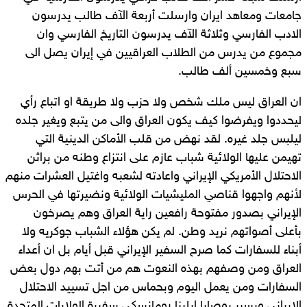
جامعات ومعاهد ايران وارسلت أربعة الآف طالب يدرسون
الادب الفارسي وثلاثة الآف يدرسون التاريخ الفارسي وان
مجموع من يدرس من الطلاب العراقيين في إيران يصل الى
سبع وخمسين ألف طالب.
ان العراق ليس ملك شخص ولا حزب ولا طريقة او اتباع رأي
ليحددوا ويفرضوا كيف يكون العراق والى من يتبع ويغير جلده
ليلبس جلد غيره. لقد نهض من قلب الأماكن الدينية التي
تهيمن عليها الولائية شباب عازم على انتزاع وطنه من براثن
الاحتلال الأمريكي الإيراني واعادته لشعبه واغتيل العشرات منهم
لأنهم واجهوا قناصي المليشيات الولائية ونضيرتها في الحرس
الإيراني بصدور مفتوحة رافعين راية العراق وهم يصرخون
بأعلى أصواتهم نريد وطن. لم يكن هؤلاء الشباب جوكريه ولا
أبناء للسفارات كما صرح السفير الإيراني قبل أيام بل ان أعداء
العراق ومن وصفهم بهذه النعوت هم من أتت بهم دول بعض
السفارات ومن يعمل اليوم وبحماس من اجل تسييد الاحتلال
الإيراني ويسير بوصايا ايلينا رومانسكي سفيرة الولايات المتحدة