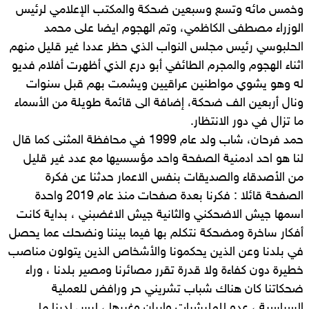
وخمس مائه وتسع وسبعين ضحكة والمكتب الإعلامي لرئيس
الوزراء مصطفى الكاظمي، وتم الهجوم ايضا على محمد
الحلبوسي رئيس مجلس النواب الذي حظر عددا غير قليل منهم
اثناء الهجوم والمجرم الطائفي أبو درع الذي أظهرت أفلام فديو
له وهو يشوي مواطنين عراقيين ويشمت بهم قبل سنوات
ونال أربعين الف ضحكة، إضافة الى قائمة طويلة من الأسماء
ما تزال في دور الانتظار.
حمد فرحان، شاب ولد عام 1999 في محافظة المثنى كما قال
لنا هو احد ادمنية الصفحة واحد مؤسسيها مع عدد غير قليل
من الأصدقاء والصديقات بنفس الاعمار حدثنا عن فكرة
الصفحة قائلا : فكرنا بعدة صفحات منذ عام 2019 واحدة
اسمها جيش الاضحكني والثانية جيش الاغضبني ، بداية كانت
أفكار ساخرة ومضحكة نتكلم بها فيما بيننا ونضحك عما يحصل
في بلدنا وعن الذين يحكمونا والأشخاص الذين يتولون مناصب
خطيرة دون كفاءة ولا قدرة تقرر مصائرنا ومصير بلدنا ، وراء
ضحكاتنا كان هناك شباب تشريني حر ورافض للعملية
السياسية ، عدو للمليشيات وايران وغيرها ، ليس لدينا ما