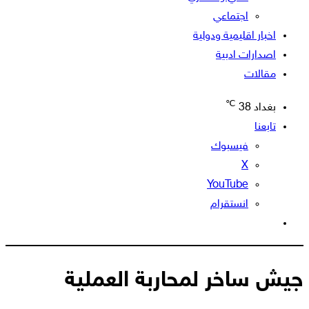
اجتماعي
اخبار اقليمية ودولية
اصدارات ادبية
مقالات
℃
بغداد
38
تابعنا
فيسبوك
‫X
‫YouTube
انستقرام
الوضع
المظلم
جيش ساخر لمحاربة العملية