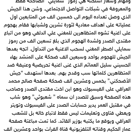
ومهام وشعار أسلحته هي رموز “سمايلي” الضاحكة فقط
والمعروفة في شبكات التواصل الاجتماعي. وشن هذا الجيش
الذي وصل تعداده اليوم الى خمسين الف من المتابعين اول
عملياته على اهداف معادية لثورة تشرين ولشبابها فقام بهجوم
على اغنية تشوه المتظاهرين للمغني علي الدلفي وهو من اتباع
مقتدى الصدر ولشدة الهجوم الذي بلغ تسعين الف من رموز
سمايلي اضطر المغني لسحب الاغنية من التداول. اتجه بعدها
الجيش للهجوم بواحد وسبعين الف ضحكة على المنشد بهاء
الحسيني سليل العمائم الذي غنى اغنية تحريضية وعنيفة ضد
المتظاهرين كلماتها سب وقدح بهم. بعدها استهدف “جيش
الأضحكني” بخمس وعشرين الف ضحكة صفحة صالح محمد
العراقي على الفيسبوك وهو ابن اخت مقتدى الصدر وصاحب
هذه الصفحة وسبق للصدر ان سماه ” شعبوثي” وهو شاب
في مقتبل العمر يدير حسابات الصدر على الفيسبوك وتويتر
ويعطي فتاوى وتعليمات ليس فقط لاتباع خاله بل للشعب
العراقي ويوقع ما يكتبه بوزير القائد. كما تمت مباغتة صفحة
عمار الحكيم وقناته التلفزيونية قناة الفرات بواحد وعشرين الف