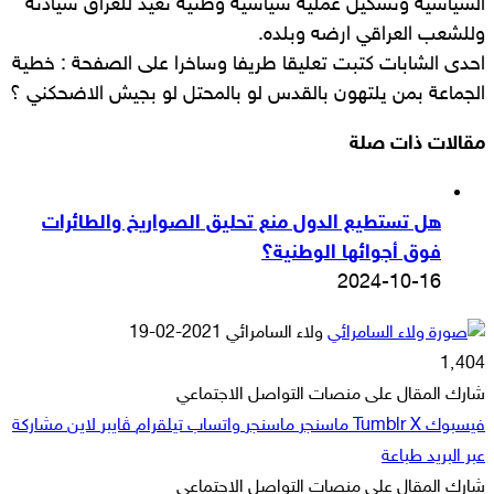
السياسية وتشكيل عملية سياسية وطنية تعيد للعراق سيادته
وللشعب العراقي ارضه وبلده.
احدى الشابات كتبت تعليقا طريفا وساخرا على الصفحة : خطية
الجماعة بمن يلتهون بالقدس لو بالمحتل لو بجيش الاضحكني ؟
مقالات ذات صلة
هل تستطيع الدول منع تحليق الصواريخ والطائرات
فوق أجوائها الوطنية؟
2024-10-16
أرسل
ولاء السامرائي
2021-02-19
بريدا
1٬404
إلكترونيا
شارك المقال على منصات التواصل الاجتماعي
فيسبوك
‫X
ماسنجر
ماسنجر
واتساب
تيلقرام
ڤايبر
لاين
مشاركة
عبر البريد
طباعة
شارك المقال على منصات التواصل الاجتماعي