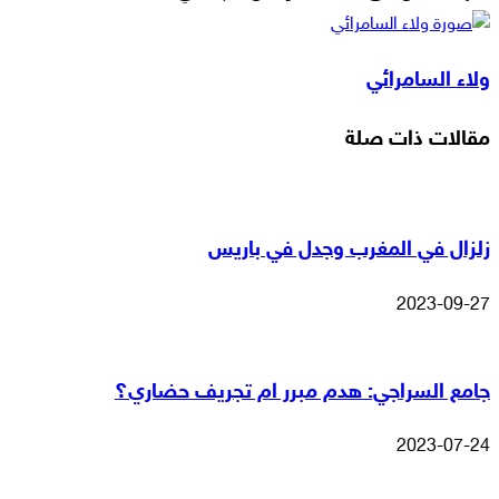
‫X
لاين
ڤايبر
طباعة
تيلقرام
ماسنجر
ماسنجر
مشاركة
واتساب
فيسبوك
عبر
ولاء السامرائي
البريد
مقالات ذات صلة
زلزال في المغرب وجدل في باريس
2023-09-27
جامع السراجي: هدم مبرر ام تجريف حضاري؟
2023-07-24