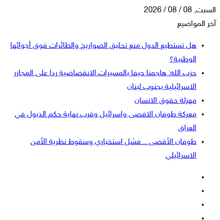
السبت, 08 / 08 / 2026
آخر المواضيع
هل تستطيع الدول منع تحليق الصواريخ والطائرات فوق أجوائها
الوطنية؟
حزب الله: هاجمنا حيفا بالمسيرات الانقضاضية ردا على المجازر
الاسرائيلية بجنوب لبنان
مهزلة حقوق الانسان
معركة طوفان الاقصى واسرائيل وقرب نهاية حكم الذيول في
العراق
طوفان الأقصى .. فشل استخباري وسقوط نظرية الأمن
الاسرائيلي
فيسبوك
‫X
‫YouTube
انستقرام