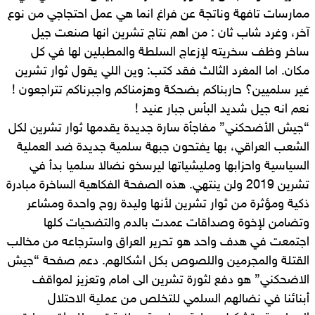
ممارسات تافهة وناتجة عن فراغ انما هي عمل احتجاجي من نوع
آخر، وغرد شاب ثان : من اهم نتاج تشرين انها صنعت جيل
ساخر وظف سخريته لإزعاج السلطة والمطبلين لها في كل
مكان. اما المغرد الثالث فقد كتب: وين اللي يقول ثوار تشرين
غير سلميين؟ حاربناكم بضحكة وهزمناكم واجبرناكم تتراجعون !
نعم انه جيل شديد البأس جبار عنيد !
“جيش الأضحكني” مفاجأة سارة جديدة يقدمها ثوار تشرين لكل
الشعب العراقي، بها يفتحون جبهة سلمية جديدة ضد العملية
السياسية واحزابها ومليشياتها ليرسخو نضالا سلميا بدأ في
تشرين 2019 ولن ينتهي. هذه الصفحة الفكاهية الساخرة مبادرة
ذكية ومؤثرة من ثوار تشرين لأنها وليدة روح واحدة ومشاعر
وتضامن لإخوة وصداقات عمدت بالدم والتضحيات كلها
اجتمعت في هدف واحد هو تحرير العراق واسترجاعه من مخالب
القتلة والمجرمين واللصوص بكل اشكالهم. دعم صفحة “جيش
الاضحكني” هو دفع لثورة تشرين الى امام وتعزيز لمواقف
أبنائنا في نضالهم السلمي للتخلص من عملية الاحتلال