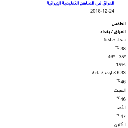
العراق في المناهج التعليمية الإيرانية
2018-12-24
الطقس
العراق / بغداد
سماء صافية
℃
38
46º - 35º
15%
6.33 كيلومتر/ساعة
℃
46
السبت
℃
46
الأحد
℃
47
الأثنين