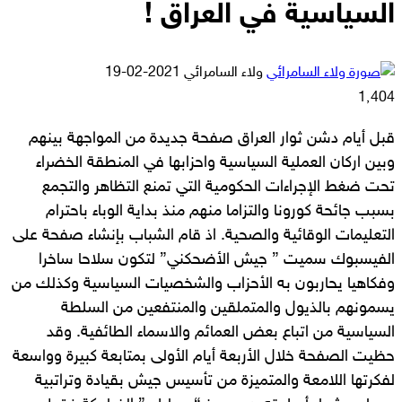
السياسية في العراق !
أرسل
ولاء السامرائي
2021-02-19
بريدا
1٬404
إلكترونيا
قبل أيام دشن ثوار العراق صفحة جديدة من المواجهة بينهم
وبين اركان العملية السياسية واحزابها في المنطقة الخضراء
تحت ضغط الإجراءات الحكومية التي تمنع التظاهر والتجمع
بسبب جائحة كورونا والتزاما منهم منذ بداية الوباء باحترام
التعليمات الوقائية والصحية. اذ قام الشباب بإنشاء صفحة على
الفيسبوك سميت ” جيش الأضحكني” لتكون سلاحا ساخرا
وفكاهيا يحاربون به الأحزاب والشخصيات السياسية وكذلك من
يسمونهم بالذيول والمتملقين والمنتفعين من السلطة
السياسية من اتباع بعض العمائم والاسماء الطائفية. وقد
حظيت الصفحة خلال الأربعة أيام الأولى بمتابعة كبيرة وواسعة
لفكرتها اللامعة والمتميزة من تأسيس جيش بقيادة وتراتبية