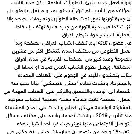
ونواة لعمل جديد يهيئ للتطورات القادمة ، لان هذه الالاف
المؤلفة من الشباب لم تلق أسلحتها بعد ولم تفل عزيمتها بل
ان جمرة ثورتها تمور تحت حالة الطوارئ وتعليمات الصحة والا
لنزلت كما في بداية الثورة من جديد هادرة تهتف بإسقاط
العملية السياسية واسترجاع العراق.
في غضون ثلاثة أيام تلقف الشباب العراقي الصفحة وبدأ
العمل التطوعي من مختلف المدن لتتشكل أكثر من عشرين
مجموعة وعدد كبير من الصفحات الفردية في مدن العراق
المختلفة. ويصل تطوع الشباب للعمل صباحا او مساءا الى
مئات يتحشدون للبدء في الهجوم على الأهداف المحددة
والمقترحة. ونشرت قيادة “جيش الاضحكني” بيانا تدعو فيه
الأعضاء الى الوحدة والتنسيق والتركيز على الأهداف المهمة في
العمل. الصفحة كانت مفاجأة جميلة وممتعة للشباب حفزتهم
للمشاركة الواسعة في كل العراق وبالذات في المدن المشتعلة
منذ تشرين 2019 ، ولاقت تضامنا واسعا على مختلف وسائل
التواصل الاجتماعي منها تويتر حيث غرد احد الشباب هذه
التغريدة : واهم من يتصور ان ممارسات جيش الاضحكني هي