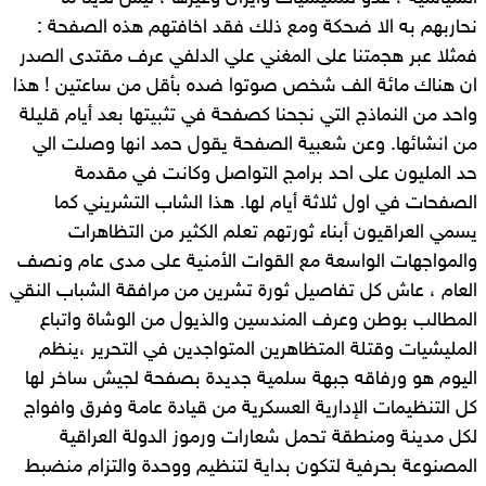
نحاربهم به الا ضحكة ومع ذلك فقد اخافتهم هذه الصفحة :
فمثلا عبر هجمتنا على المغني علي الدلفي عرف مقتدى الصدر
ان هناك مائة الف شخص صوتوا ضده بأقل من ساعتين ! هذا
واحد من النماذج التي نجحنا كصفحة في تثبيتها بعد أيام قليلة
من انشائها. وعن شعبية الصفحة يقول حمد انها وصلت الي
حد المليون على احد برامج التواصل وكانت في مقدمة
الصفحات في اول ثلاثة أيام لها. هذا الشاب التشريني كما
يسمي العراقيون أبناء ثورتهم تعلم الكثير من التظاهرات
والمواجهات الواسعة مع القوات الأمنية على مدى عام ونصف
العام ، عاش كل تفاصيل ثورة تشرين من مرافقة الشباب النقي
المطالب بوطن وعرف المندسين والذيول من الوشاة واتباع
المليشيات وقتلة المتظاهرين المتواجدين في التحرير ،ينظم
اليوم هو ورفاقه جبهة سلمية جديدة بصفحة لجيش ساخر لها
كل التنظيمات الإدارية العسكرية من قيادة عامة وفرق وافواج
لكل مدينة ومنطقة تحمل شعارات ورموز الدولة العراقية
المصنوعة بحرفية لتكون بداية لتنظيم ووحدة والتزام منضبط