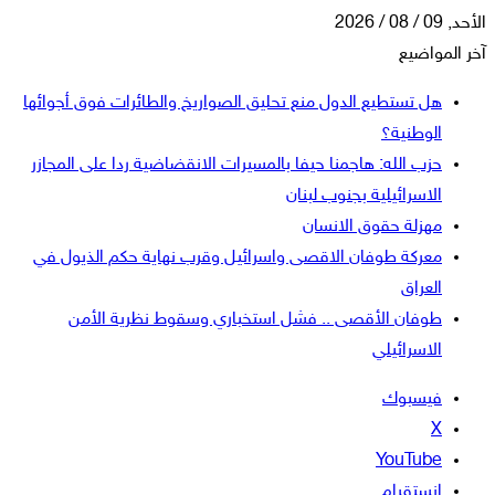
الأحد, 09 / 08 / 2026
آخر المواضيع
هل تستطيع الدول منع تحليق الصواريخ والطائرات فوق أجوائها
الوطنية؟
حزب الله: هاجمنا حيفا بالمسيرات الانقضاضية ردا على المجازر
الاسرائيلية بجنوب لبنان
مهزلة حقوق الانسان
معركة طوفان الاقصى واسرائيل وقرب نهاية حكم الذيول في
العراق
طوفان الأقصى .. فشل استخباري وسقوط نظرية الأمن
الاسرائيلي
فيسبوك
‫X
‫YouTube
انستقرام