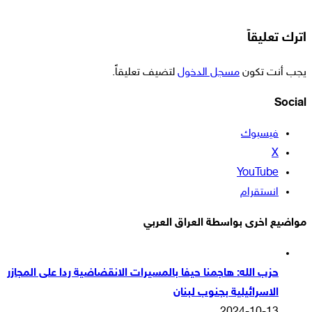
اترك تعليقاً
يجب أنت تكون
مسجل الدخول
لتضيف تعليقاً.
Social
فيسبوك
‫X
‫YouTube
انستقرام
مواضيع اخرى بواسطة العراق العربي
حزب الله: هاجمنا حيفا بالمسيرات الانقضاضية ردا على المجازر
الاسرائيلية بجنوب لبنان