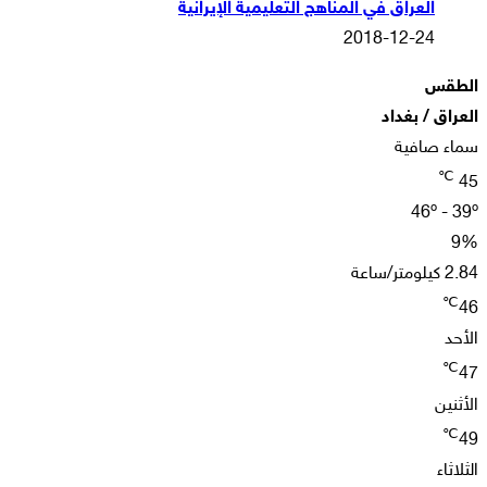
العراق في المناهج التعليمية الإيرانية
2018-12-24
الطقس
العراق / بغداد
سماء صافية
℃
45
46º - 39º
9%
2.84 كيلومتر/ساعة
℃
46
الأحد
℃
47
الأثنين
℃
49
الثلاثاء