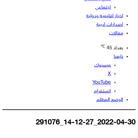
اجتماعي
اخبار اقليمية ودولية
اصدارات ادبية
مقالات
℃
بغداد
45
تابعنا
فيسبوك
‫X
‫YouTube
انستقرام
الوضع المظلم
2022-04-30_14-12-27_291076