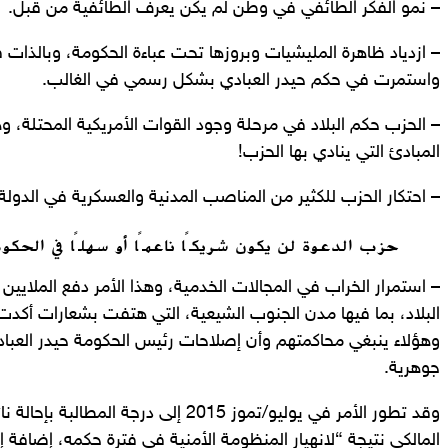
– نمو الفكر الطائفي في وطن لم يكن يعرف الطائفية من قبل.
– ازدياد ظاهرة المليشيات وبروزها تحت عباءة الحكومة، وبالذات 
واستمرت في حكم حيدر العبادي بشكل رسمي في الغالب.
– الحزب حكم البلاد في مرحلة وجود القوات الأمريكية المحتلة، 
المبادئ التي ينادي بها الحزب!
– احتكار الحزب للكثير من المناصب المدنية والعسكرية في الدولة.
حزب الدعوة لن يكون شريكًا ناعمًا أو سهلًا في الحكوم
– استمرار الخراب في المجالات الخدمية، وهذا الأمر دفع الملاي
البلاد، بما فيها مدن الجنوب الشيعية، التي هتفت بشعارات أكدت
وهؤلاء ينبغي محاكمتهم وأن إصلاحات رئيس الحكومة حيدر العب
جوهرية.
وقد تطور الأمر في يوليو/تموز 2015 إلى درجة 
المالكي نتيجة “لانهيار المنظومة الأمنية في فترة حكمه، إضافة إ