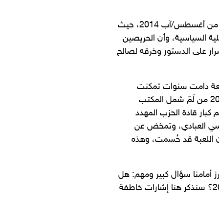
ومن صور الخلاف بين قيادات الحزب ما ظهر في الإعلام يوم 13 من أغسطس/آب 2014، حيث
ة السياسية، وأن الحريصين
رار على الدستور وخرقه لصالح
طيعة دامت سنوات تمكنت
قيادات في حزب الدعوة الإسلامية يوم 22 من سبتمبر/أيلول 2018 من لَمّ شمل المكتب
ار قادة الحزب المهدد
ياسي العبادي، وتمخض عن
أن اللعبة قد حُسمت، وهذه
ز أمامنا سؤال كبير ومهم: هل
نجح حزب الدعوة في حكم العراق منذ العام 2006 حتى العام 2018؟ سنذكر هنا إشارات خاطفة