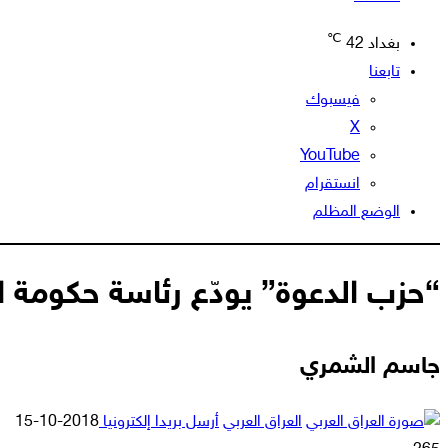
℃
بغداد
42
تابعنا
فيسبوك
‫X
‫YouTube
انستقرام
الوضع المظلم
“حزب الدعوة” يودّع رئاسة حكومة ا
جاسم الشمري
العراق العربي
أرسل بريدا إلكترونيا
2018-10-15