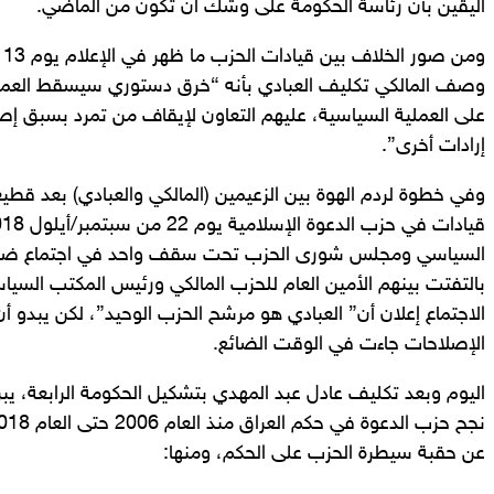
اليقين بأن رئاسة الحكومة على وشك أن تكون من الماضي.
وصف المالكي تكليف العبادي بأنه “خرق دستوري سيسقط العملي
على العملية السياسية، عليهم التعاون لإيقاف من تمرد بسبق إص
إرادات أخرى”.
وفي خطوة لردم الهوة بين الزعيمين (المالكي والعبادي) بعد ق
السياسي ومجلس شورى الحزب تحت سقف واحد في اجتماع ضم كب
بالتفتت بينهم الأمين العام للحزب المالكي ورئيس المكتب الس
الاجتماع إعلان أن” العبادي هو مرشح الحزب الوحيد”، لكن يبدو 
الإصلاحات جاءت في الوقت الضائع.
اليوم وبعد تكليف عادل عبد المهدي بتشكيل الحكومة الرابعة، يبر
عن حقبة سيطرة الحزب على الحكم، ومنها: