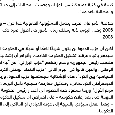
كبيرة في فترة عمله كرئيس للوزراء، ووصلت المطالبات إلى حد ات
والمطالبة بإعدامه”.
خلاصة الأمر فإن الحزب يتحمل المسؤولية القانونية عما جرى – و
2006 وحتى اليوم، لأنه يمتلك زمام الأمور في أطول فترة حكم 
2003.
أظن أن حزب الدعوة لن يكون شريكًا ناعمًا أو سهلًا في الحكومة ا
سيدفع باتجاه عرقلة تشكيل الحكومة القادمة، وأتوقع أن إشكالي
منصب رئيس الجمهورية وعدم رضاهم “حزب البرزاني” عن آلية اختي
الوطني، والذين قالوا في اليوم التالي “حزب الاتحاد الوطني الكرد
السياسية بين الكرد”، هذه الإشكالية سيستغلها حزب الدعوة، ور
الديمقراطي الكردستاني، وتشكيل معارضة حقيقية داخل البرلمان، 
مربع الأول” وربما ستقود هذه الخطوة إلى اعتذار رئيس الحكومة ال
المهمة حتى بعد إعلان حكومته – على افتراض أن تشكيل الحكوم
– وهذا الفعل سيؤدي بالنتيجة إلى عودة العبادي أو المالكي إلى 
الحكومة.