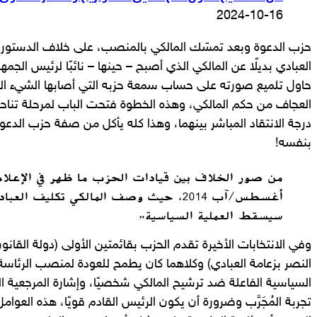
2024-10-16
حزب الدعوة وبعد تمسّك المالكي بالمنصب، على خلاف الدستور 
العبادي بديلًا عن المالكي الذي أصبح – حينها – نائبًا لرئيس الجمه
حاول تلميع صورته على حساب سمعة حزبه التي أصابها الشيء الك
العجاف من حكم المالكي، وهذه الخطوة فتحت الباب لمرحلة تناح
درجة الانتقاد المباشر بينهما، وهذا كله يأكل من صفة حزب الد
بنفسه!
أغسطس/آب 2014، حيث وصف المالكي تكليف ا
سيسقط العملية السياسية”
وفي الانتخابات الأخيرة تقدم الحزب بقائمتين الأولى (دولة القانون 
النصر بزعامة العبادي) وكلاهما كان يطمح للعودة لمنصب الرئ
السياسية الفاعلة ضد ترشيح المالكي شخصيًا، وإشارة المرجعية ا
تجربة المُجَرَّب وضرورة أن يكون الرئيس القادم قويًا، هذه العو