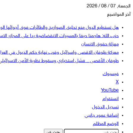
الجمعة, 07 / 08 / 2026
آخر المواضيع
هل تستطيع الدول منع تحليق الصواريخ والطائرات فوق أجوائها الو
حزب الله: هاجمنا حيفا بالمسيرات الانقضاضية ردا على المجازر الاسر
مهزلة حقوق الانسان
معركة طوفان الاقصى واسرائيل وقرب نهاية حكم الذيول في العرا
طوفان الأقصى .. فشل استخباري وسقوط نظرية الأمن الاسرائيلي
فيسبوك
‫X
‫YouTube
انستقرام
تسجيل الدخول
إضافة عمود جانبي
الوضع المظلم
بحث عن