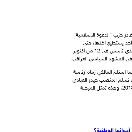
راق، غادر حزب “الدعوة الإسلامية”
 أحد يستطيع أخذها، حتى
يعطوها”، وبعيدًا عن الانقسامات الكبرى في تاريخ حزب الدعوة الذي تأسس في 12 من أكتوبر
ة الحزب مع المناصب الكُبرى كانت في العام 2006 حينما استلم المالكي زمام رئاسة
ى، ثم عاد ثانية في العام 2010، وبعد ذلك تسلم المنصب حيدر العبادي
مسؤول الملف السياسي في الحزب في العام 2014 حتى العام 2018، وهذه تمثل المرحلة
جوائها الوطنية؟