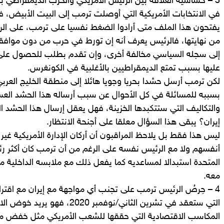
3 – حساسية العلاقة بين الرئيس الأمريكي والحزب الديمقراطي
في الانتخابات الأمريكية التي أوصلت ترمب إلى البيت الأبيض، فا
يفتحون هذا الملف متى أرادوا الضغط نفسيا على ترمب، على الر
من نهايتها، فالرئيس يعرف أنه إن تورط في حرب من دون موا
إلى سجله السياسي مخالفة أخرى، وإن تقدم بطلب للحصول على
عليها بسبب تمتع الديمقراطيين بالأغلبية في الكونغرس.
لكن ترمب أرسل حشدا بحريا وجويا هائلا إلى منطقة الخليج الع
بسببه للمسائلة في كل الأحوال عن سبب أرساله هذا الحشد العسك
والتكاليف التي ستتكبدها الخزينة، فهل يعقل إرسال هذا الحشد ا
إيران؟ يبقى هذا السؤال معلقا على أجنحة الانتظار.
ليس هذا فقط بل يلاحظ المراقبون أن أركان الإدارة الأمريكية غي
أنفسهم ولا مع الرئيس نفسه على الرغم من أن ترمب كان أكثر رئ
المتحدة استبدالا لمساعديه كما يفعل ذلك مع ملابسه الداخلية 
معه.
4 – حِرصُ الرئيس ترمب على تجنب أي مواجهة مع إيران مع اقتراب
التي ستعقد في تشرين الثاني/نوفمبر 0
المكاسب الاقتصادية التي حققها للشعب الأمريكي مثل خفض م