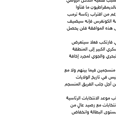
 بسبب قضية التدخل الروسي
لديمقراطيون ما فتأوا
غم من اقتراب رئاسة ترمب
فقة الكونغرس فإنه سيضيف
 هذه الموافقة فلن يحصل
ربي فارتكب فعلا سيتعرض
ري الكبير إلى المنطقة
لبحري والجوي لمجرد إخافة
ر منسجمين فيما بينهم ولا مع
يس في تاريخ الولايات
من أجل جلب الفريق المنسجم
 موعد الانتخابات الرئاسية
202، فهو يريد خوض الانتخابات مع رصيد عالٍ من
ستوى البطالة وانخفاض