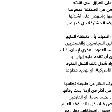
لى العراق الذي قادته
لمهتمين بشؤون الأمن في المنطقة خصوصا
ها ولتنهض على أشلائها
أرضية مشتركة بأي قدر من
انطباعا بأن منطقة الخليج
لين السياسيين والعسكريين
ر العمود الفقري لإيران، ذلك
 أن تقدم عليه إيران أو
واء شمل ذلك الفعل الجنود
 الأمريكية، أو تهديد خطوط
صرف النظر عن طبيعة نظامها
 في أكثر من أزمة بدت وكأنها
تخمد تماما، أو العارفين
يض قبلا، كل ذلك أفقد العالم
دون حصول اصطفاف دولي مع