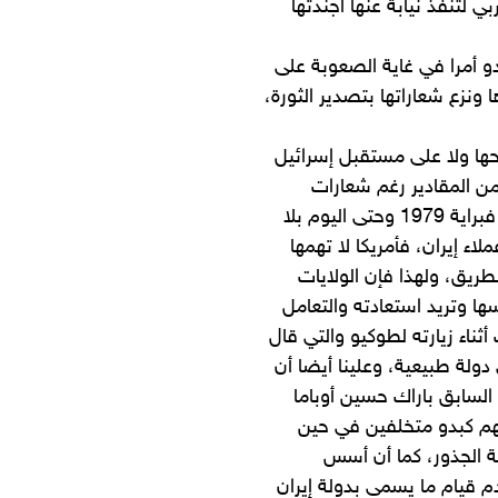
 لتنفذ نيابة عنها أجندتها
 أمرا في غاية الصعوبة على
 ونزع شعاراتها بتصدير الثورة،
لحها ولا على مستقبل إسرائيل
من المقادير رغم شعارات
(الموت لإسرائيل والموت لأمريكا) التي ما فتأت تُرفع منذ شباط/ فبراية 1979 وحتى اليوم بلا
اء إيران، فأمريكا لا تهمها
لطريق، ولهذا فإن الولايات
ها وتريد استعادته والتعامل
ناء زيارته لطوكيو والتي قال
دولة طبيعية، وعلينا أيضا أن
لسابق باراك حسين أوباما
ليهم كبدو متخلفين في حين
قة الجذور، كما أن أسس
دم قيام ما يسمى بدولة إيران