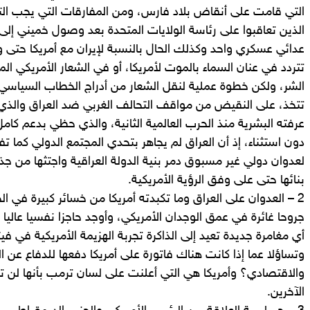
التي قامت على أنقاض بلاد فارس، ومن المفارقات التي يجب الت
الذين تعاقبوا على رئاسة الولايات المتحدة بعد وصول خميني إلى
عدائي عسكري واحد وكذلك الحال بالنسبة لإيران مع أمريكا حتى وإ
تتردد في عنان السماء بالموت لأمريكا، أو في الشعار الأمريكي ال
الشر، ولكن خطوة عملية لنقل الشعار من أدراج الخطاب السياسي 
تتخذ، على النقيض من مواقف التحالف الغربي ضد العراق والذي
عرفته البشرية منذ الحرب العالمية الثانية، والذي حظي بدعم كام
دون استثناء، إذ أن العراق لم يجاهر بتحدي المجتمع الدولي كما ت
لعدوان دولي غير مسبوق دمر بنية الدولة العراقية واجتثها من جذ
بنائها حتى على وفق الرؤية الأمريكية.
2 – العدوان على العراق وما تكبدته أمريكا من خسائر كبيرة في ا
جروحا غائرة في عمق الوجدان الأمريكي، وأوجد حاجزا نفسيا عال
أي مغامرة جديدة تعيد إلى الذاكرة تجربة الهزيمة الأمريكية في في
وتساؤلا عما إذا كانت هناك فاتورة على أمريكا دفعها للدفاع عن ا
والاقتصادي؟ وأمريكا هي التي أعلنت على لسان ترمب بأنها لن 
الآخرين.