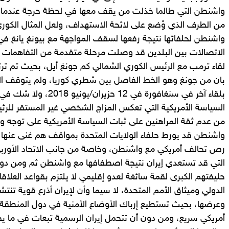
واشنطن التي طالما خذلت من يقف معها في لحظة حرجة عندما 
من الطرف الذي وُضع على لائحة الاستهداف، ولعل المثال الكوري 
واشنطن لحلفائها نتيجة رفعها لسقف المواجهة مع بيونغ يانغ ف
الاتصالات بين البلدين قد وصلت مرحلة متقدمة من التفاهمات عل
لقاء ترمب مع الرئيس الكوري الشمالي كم جونغ أيل، بحيث تم تر
بان من جونغ وهو الخط الفاصل بين شطري كوريا، ولم يتوقف الأم
بلقاء آخر في سنغافورة في 12 
السياسة الأمريكية التي تعكس المزاج الشخصي غير المستقر للرئي
من عدم ثقة المراهنين على ثبات السياسة الأمريكية على توجه 
واشنطن قد يورط حلفاء الولايات المتحدة بمواقف هم غنى عنها،
رص تحالف أمريكي مع واشنطن، وخاصة من جانب الاتحاد الأوربي
التي قد تستعدي إيران نتيجة اصطفافها مع واشنطن ثم ومن د
حليفتهم الكبرى لقمة سائغة لعدو إقليمي لا يلتزم بقواعد العلاقات
الدولي وميثاق الأمم المتحدة، لا سيما وأن لإيران أذرع قوية تنت
وعرضها، بحيث تستطيع إرباك الأوضاع الأمنية في دول المنطق
أمريكي سريع، ومن دون أن تتحمل إيران الرسمية تبعات في ما 