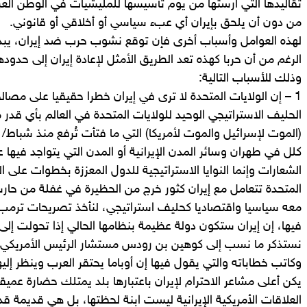
تقاليدها التي أرستها من يوم تأسيسها للمليشيات في الوطن العربي
من دون أن يلحق بإيران أي عبء سياسي أو أخلاقي أو قانوني.
لهذه العوامل وأسباب أخرى فإن توقع نشوب حرب ضد إيران، يبدو
الرغم من أن حربا كهذه تعد الطريق الأمثل لإعادة إيران إلى حدودها
وذلك للأسباب التالية:
1 – إن الولايات المتحدة لا ترى في إيران خطرا حقيقيا على مصا
الحليف الاستراتيجي الوحيد للولايات المتحدة في العالم بأي قدر 
كلل في طهران وسائر المدن الإيرانية أو المدن التي يتواجد فيها عمل
الشعارات وإنما النوايا الاستراتيجية للدول المعززة بخطوات على ا
المتحدة تتعامل مع إيران كثور خرج من الحظيرة في غفلة من حارس
معه سياسيا واقتصاديا كحليف استراتيجي، لنأخذ تصريحات ترمب أث
فيها، إن إيران ستكون دولة عظيمة بنظامها الحالي إذا تحولت إلى 
نستذكر ما نسب إلى كوهين بن رودس مستشار الرئيس الأمريكي ا
وكاتب خطاباته والتي يقول فيها إن أوباما يحتقر العرب وينظر إ
يكن أعلى مشاعر الاحترام لإيران باعتبارها بلد يمتلك حضارة عمي
العلاقات الأمريكية الإيرانية ليست ابنة لحظتها، بل هي قديمة ق