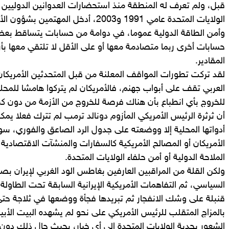
قبل، ولم تعرف له المنطقة منذ استحضارات العدوانين الدوليين ع
الولايات المتحدة عامي 1991 و2003، أدخل ا
وأمن الطاقة الدولية عموما، في دوامة من حسابات يتساقط بعض
حسابات أخرى ربما متصادمة معها أو على الأقل لا تلتقي معها ب
المقادير.
لقد تركت تطورات المواقف المعلنة من قبل المتحدثين الأمريكان 
العربي تقف على أبواب جهنم، فالأمريكان لم يتركوا هامشا للمحل
للخروج بأي انطباع بأن هناك فرصة للخروج من الأزمة من دون كس
أن ثرثرة الرئيس الأمريكي المأزوم دونالد ترمب لم تترك فعلا يمكن
أدواتها المحلية إلا ووضعته على جدول الرد الصاعق والفوري، س
الأمريكان أو المصالح الأمريكية كالسفارات والمنشآت الاقتصادية
الملاحة الدولية أو أمن حلفاء الولايات المتحدة.
ولكن القلة من المراقبين العارفين بغاطس الود الغربي لإيران ب
السياسي، ثم التفاهمات الأمريكية الإيرانية السابقة تحت الطاولة
قنبلة على وشك الانفجار ثم تبريدها فجأة ووضعها في ثلاجة حتى 
بالمزاج المتقلب للرئيس الأمريكي على نحو لم يشهده البيت الأب
الشعور بجدية الولايات المتحدة إلى أي خيار، بحيث حال ذلك 