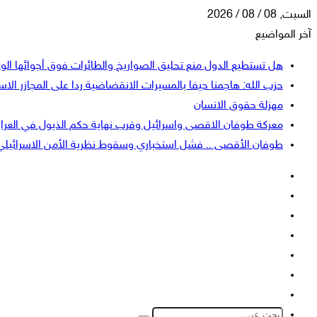
السبت, 08 / 08 / 2026
آخر المواضيع
هل تستطيع الدول منع تحليق الصواريخ والطائرات فوق أجوائها الو
حزب الله: هاجمنا حيفا بالمسيرات الانقضاضية ردا على المجازر الاسر
مهزلة حقوق الانسان
معركة طوفان الاقصى واسرائيل وقرب نهاية حكم الذيول في العرا
طوفان الأقصى .. فشل استخباري وسقوط نظرية الأمن الاسرائيلي
فيسبوك
‫X
‫YouTube
انستقرام
تسجيل
إضافة
الدخول
عمود
الوضع
جانبي
المظلم