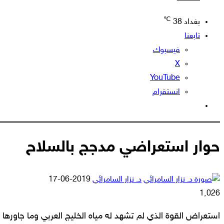
℃
بغداد
38
تابعنا
فيسبوك
‫X
‫YouTube
انستقرام
الوضع
المظلم
حوار استعراضي مدجج بالسلاح
أرسل
د. نزار السامرائي
2019-06-17
بريدا
1٬026
إلكترونيا
استعراض القوة الذي لم تشهد له مياه الخليج العربي وما جاورها 