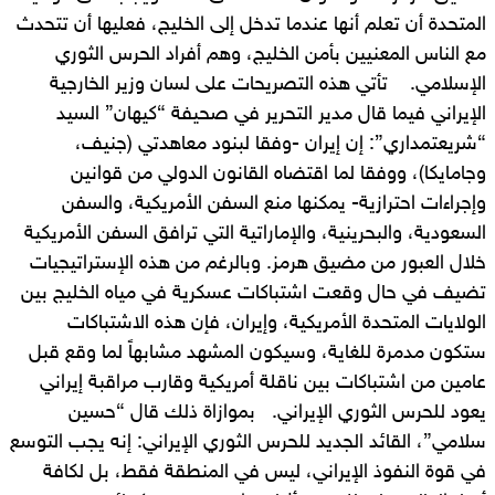
المتحدة أن تعلم أنها عندما تدخل إلى الخليج، فعليها أن تتحدث
مع الناس المعنيين بأمن الخليج، وهم أفراد الحرس الثوري
الإسلامي. تأتي هذه التصريحات على لسان وزير الخارجية
الإيراني فيما قال مدير التحرير في صحيفة “كيهان” السيد
“شريعتمداري”: إن إيران -وفقا لبنود معاهدتي (جنيف،
وجامايكا)، ووفقا لما اقتضاه القانون الدولي من قوانين
وإجراءات احترازية- يمكنها منع السفن الأمريكية، والسفن
السعودية، والبحرينية، والإماراتية التي ترافق السفن الأمريكية
خلال العبور من مضيق هرمز. وبالرغم من هذه الإستراتيجيات
تضيف في حال وقعت اشتباكات عسكرية في مياه الخليج بين
الولايات المتحدة الأمريكية، وإيران، فإن هذه الاشتباكات
ستكون مدمرة للغاية، وسيكون المشهد مشابهاً لما وقع قبل
عامين من اشتباكات بين ناقلة أمريكية وقارب مراقبة إيراني
يعود للحرس الثوري الإيراني. بموازاة ذلك قال “حسين
سلامي”، القائد الجديد للحرس الثوري الإيراني: إنه يجب التوسع
في قوة النفوذ الإيراني، ليس في المنطقة فقط، بل لكافة