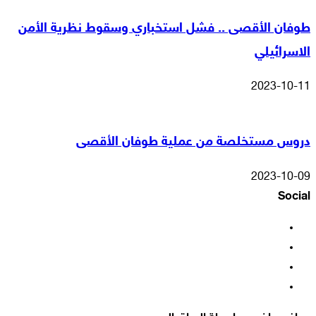
طوفان الأقصى .. فشل استخباري وسقوط نظرية الأمن
الاسرائيلي
2023-10-11
دروس مستخلصة من عملية طوفان الأقصى
2023-10-09
Social
فيسبوك
‫X
‫YouTube
انستقرام