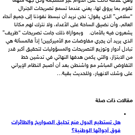
وهي علاقة كانت على الدوام غير منسجمة وكل جهة منهما
تقوم بما يروق لها، يعني عندما تسمع تصريحات الجنرال
“سلامي” الذي يقول: نحن نريد أن نبسط نفوذنا إلى جميع أنحاء
العالم، وأن نضيق الساحة على الأعداء، ولا نترك لهم مكانا
يشعرون فيه بالأمان. وبموازاة ذلك جاءت تصريحات “ظريف”
الذي يريد أن يجري مفاوضات مع الأميركيين! إذاً فالمسألة هي
تبادل أدوار وتوزيع التصريحات والمسؤوليات لتحقيق أكبر قدر
من الابتزاز، والتي يكمن هدفها النهائي في تدشين خط
التفاوض المباشر مع واشنطن بعد أن أصبح النظام الإيراني
على وشك الانهيار، وللحديث بقية…
مقالات ذات صلة
هل تستطيع الدول منع تحليق الصواريخ والطائرات
فوق أجوائها الوطنية؟