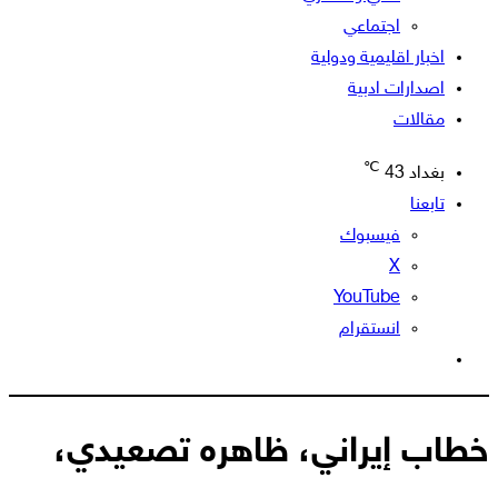
اجتماعي
اخبار اقليمية ودولية
اصدارات ادبية
مقالات
℃
بغداد
43
تابعنا
فيسبوك
‫X
‫YouTube
انستقرام
الوضع
المظلم
خطاب إيراني، ظاهره تصعيدي،