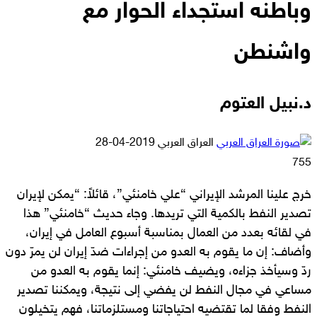
وباطنه استجداء الحوار مع
واشنطن
د.نبيل العتوم
أرسل
العراق العربي
2019-04-28
بريدا
755
إلكترونيا
خرج علينا المرشد الإيراني “علي خامنئي”، قائلاً: “يمكن لإيران
تصدير النفط بالكمية التي تريدها. وجاء حديث “خامنئي” هذا
في لقائه بعدد من العمال بمناسبة أسبوع العامل في إيران،
وأضاف: إن ما يقوم به العدو من إجراءات ضدّ إيران لن يمرّ دون
ردّ وسيأخذ جزاءه، ويضيف خامنئي: إنما يقوم به العدو من
مساعي في مجال النفط لن يفضي إلى نتيجة، ويمكننا تصدير
النفط وفقا لما تقتضيه احتياجاتنا ومستلزماتنا، فهم يتخيلون