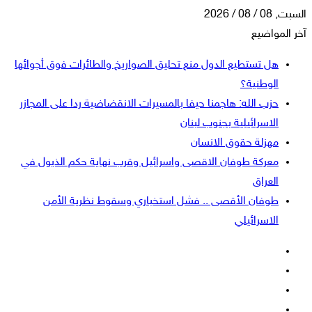
السبت, 08 / 08 / 2026
آخر المواضيع
هل تستطيع الدول منع تحليق الصواريخ والطائرات فوق أجوائها
الوطنية؟
حزب الله: هاجمنا حيفا بالمسيرات الانقضاضية ردا على المجازر
الاسرائيلية بجنوب لبنان
مهزلة حقوق الانسان
معركة طوفان الاقصى واسرائيل وقرب نهاية حكم الذيول في
العراق
طوفان الأقصى .. فشل استخباري وسقوط نظرية الأمن
الاسرائيلي
فيسبوك
‫X
‫YouTube
انستقرام