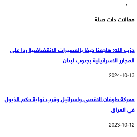
انستقرام
مقالات ذات صلة
حزب الله: هاجمنا حيفا بالمسيرات الانقضاضية ردا على
المجازر الاسرائيلية بجنوب لبنان
2024-10-13
معركة طوفان الاقصى واسرائيل وقرب نهاية حكم الذيول
في العراق
2023-10-12