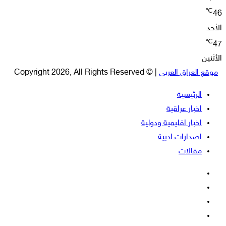
℃
46
الأحد
℃
47
الأثنين
موقع العراق العربي
| © Copyright 2026, All Rights Reserved
الرئيسية
اخبار عراقية
اخبار اقليمية ودولية
اصدارات ادبية
مقالات
فيسبوك
‫X
‫YouTube
انستقرام