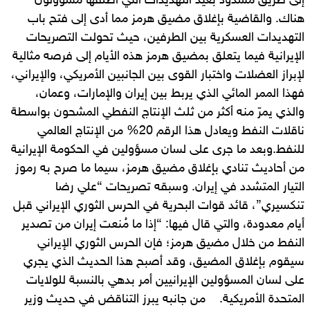
إلى طريق مسدود بعيد التهديدات التي أطلقها مسؤولون
هناك. والقاضية بإغلاق مضيق هرمز مما أدى إلى فتح باب
التهديدات العسكرية بين الطرفين، حيث تحولت التصريحات
الإيرانية فيما يتعلق بمضيق هرمز هذه الأيام إلى فرصه مثالية
لإبراز العضلات واختبار القوى بين الجانبين الأمريكي، والإيراني،
فهذا الممر المائي الذي يربط بين إيران والإمارات، وعمان،
والذي يمرّ منه أكثر من ثلث الإنتاج النفطي المشحون بواسطة
ناقلات النفط ويعادل هذا الرقم 20% من الإنتاج العالمي
للنفط.وبعد ما جرى على لسان مسؤولين في الحكومة الإيرانية
من أحاديث تنادي بإغلاق مضيق هرمز، سيما ما صرح به رموز
التيار المتشدد في إيران. وسبقه تصريحات “علي رضا
تنكسيري”، قائد قوات البحرية في الحرس الثوري الإيراني قبل
أيام معدودة، والتي قال فيها: “إذا ما مُنعت إيران من تصدير
النفط من خلال مضيق هرمز؛ فإن الحرس الثوري الإيراني
سيقوم بإغلاق المضيق، وقد أصبح هذا الحديث الذي يجري
على لسان المسؤولين الإيرانيين أمر بدهي بالنسبة للولايات
المتحدة الأمريكية. من جانبه يبرز التناقض في حديث وزير