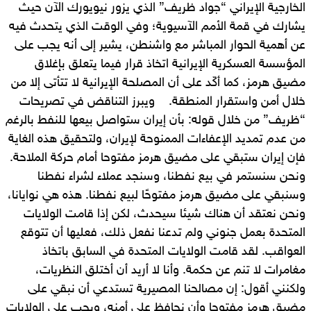
الخارجية الإيراني “جواد ظريف” الذي يزور نيويورك الآن حيث
يشارك في قمة الأمم الآسيوية؛ وفي الوقت الذي يتحدث فيه
عن أهمية الحوار المباشر مع واشنطن، يشير إلى أنه يجب على
المؤسسة العسكرية الإيرانية اتخاذ قرار فيما يتعلق بإغلاق
مضيق هرمز، كما أكّد على أن المصلحة الإيرانية لا تتأتى إلا من
خلال أمن واستقرار المنطقة. ويبرز التناقض في تصريحات
“ظريف” من خلال قوله: بأن إيران ستواصل بيعها للنفط بالرغم
من عدم تمديد الإعفاءات الممنوحة لإيران، ولتحقيق هذه الغاية
فإن إيران ستبقي على مضيق هرمز مفتوحا أمام حركة الملاحة.
ونحن سنستمر في بيع نفطنا، وسنجد عملاء لشراء نفطنا
وسنبقي على مضيق هرمز مفتوحًا لبيع نفطنا. هذه هي نوايانا،
ونحن نعتقد أن هناك شيئا سيحدث، لكن إذا قامت الولايات
المتحدة بعمل جنوني ولم تدعنا نفعل ذلك، فعليها أن تتوقع
العواقب. لقد قامت الولايات المتحدة في السابق باتخاذ
مغامرات لا تنم عن حكمة. وأنا لا أريد أن أختلق النظريات،
ولكنني أقول: إن مصالحنا المصيرية تستدعي أن نبقي على
مضيق هرمز مفتوحا وأن نحافظ على أمنه، ويجب على الولايات