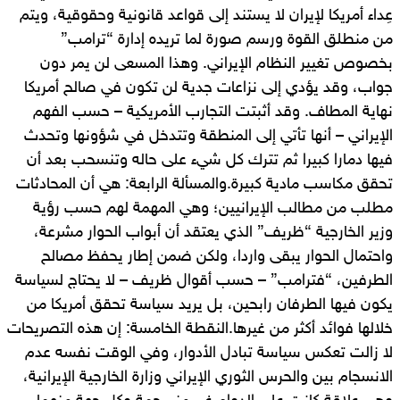
عِداء أمريكا لإيران لا يستند إلى قواعد قانونية وحقوقية، ويتم
من منطلق القوة ورسم صورة لما تريده إدارة “ترامب”
بخصوص تغيير النظام الإيراني. وهذا المسعى لن يمر دون
جواب، وقد يؤدي إلى نزاعات جدية لن تكون في صالح أمريكا
نهاية المطاف. وقد أثبتت التجارب الأمريكية – حسب الفهم
الإيراني – أنها تأتي إلى المنطقة وتتدخل في شؤونها وتحدث
فيها دمارا كبيرا ثم تترك كل شيء على حاله وتنسحب بعد أن
تحقق مكاسب مادية كبيرة.والمسألة الرابعة: هي أن المحادثات
مطلب من مطالب الإيرانيين؛ وهي المهمة لهم حسب رؤية
وزير الخارجية “ظريف” الذي يعتقد أن أبواب الحوار مشرعة،
واحتمال الحوار يبقى واردا، ولكن ضمن إطار يحفظ مصالح
الطرفين، “فترامب” – حسب أقوال ظريف – لا يحتاج لسياسة
يكون فيها الطرفان رابحين، بل يريد سياسة تحقق أمريكا من
خلالها فوائد أكثر من غيرها.النقطة الخامسة: إن هذه التصريحات
لا زالت تعكس سياسة تبادل الأدوار، وفي الوقت نفسه عدم
الانسجام بين والحرس الثوري الإيراني وزارة الخارجية الإيرانية،