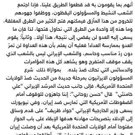
أنهم بما يقومون به قد قطعوا الطريق علينا، فإذا اجتمع
الشعب النشيط والمسؤولون اليقظون، ووظفوا جهودهم
للخروج من هذا المأزق فيمكنهم فتح الكثير من الطرق المغلقة،
وما هذه إلا واحدة من الطرق التي نحاول فتحها، لذا فإن ما
يسعى إليه العدو لن يفضي إلى نتيجة، هذا أولا.. وثانياً: يقوم
العدو بممارسة العداء! فعليه أن يعلم بأن هذه العداوة لن تمرّ
دون ردّ مناسب وحاسم، والشعب الإيراني ليس بالشعب الذي
يقف موقف المتفرج وهو يشاهد كل هذه المؤامرات
والدسائس التي تحاك ضدّ بلده. بموازاة ذلك شرع
المسؤولون الايرانيون بمرحلة جديدة من الحديث ضدّ الولايات
المتحدة الأمريكية، فإلى جانب حديث المرشد الإيراني “علي
خامنئي” قال “حسن روحاني”: إننا جاهزون للوقوف أمام
الضغوطات الأمريكية التي تمارس ضد إيران، وفي نيويورك
يسعى وزير الخارجية الإيراني “جواد ظريف” على قدم وساق
إلى الإدلاء بتصريحات مهادنه هدفها الإبقاء على باب الحوار
مفتوحا أمام الولايات المتحدة الأمريكية بعد أن وصلت إيران