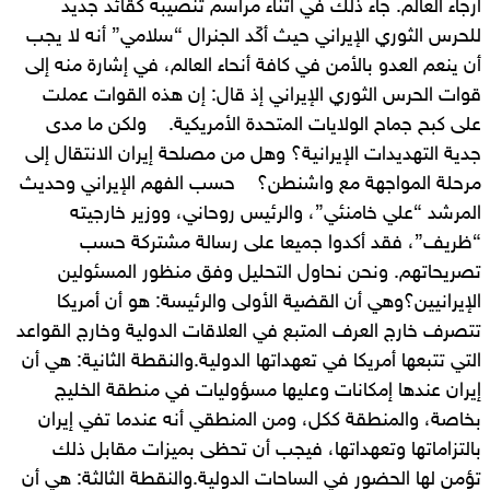
أرجاء العالم. جاء ذلك في أثناء مراسم تنصيبه كقائد جديد
للحرس الثوري الإيراني حيث أكّد الجنرال “سلامي” أنه لا يجب
أن ينعم العدو بالأمن في كافة أنحاء العالم، في إشارة منه إلى
قوات الحرس الثوري الإيراني إذ قال: إن هذه القوات عملت
على كبح جماح الولايات المتحدة الأمريكية. ولكن ما مدى
جدية التهديدات الإيرانية؟ وهل من مصلحة إيران الانتقال إلى
مرحلة المواجهة مع واشنطن؟ حسب الفهم الإيراني وحديث
المرشد “علي خامنئي”، والرئيس روحاني، ووزير خارجيته
“ظريف”، فقد أكدوا جميعا على رسالة مشتركة حسب
تصريحاتهم. ونحن نحاول التحليل وفق منظور المسئولين
الإيرانيين؟وهي أن القضية الأولى والرئيسة: هو أن أمريكا
تتصرف خارج العرف المتبع في العلاقات الدولية وخارج القواعد
التي تتبعها أمريكا في تعهداتها الدولية.والنقطة الثانية: هي أن
إيران عندها إمكانات وعليها مسؤوليات في منطقة الخليج
بخاصة، والمنطقة ككل، ومن المنطقي أنه عندما تفي إيران
بالتزاماتها وتعهداتها، فيجب أن تحظى بميزات مقابل ذلك
تؤمن لها الحضور في الساحات الدولية.والنقطة الثالثة: هي أن