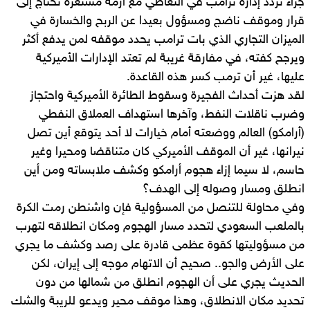
جراء تردد إدارة ترامب في التعاطي مع أزمة مستعرة تحتاج إلى
قرار وموقف ناضج ومسؤول بعيدا عن الربح والخسارة في
الميزان التجاري الذي بات ترامب يحدد موقفه لمن يدفع أكثر
ويرجح كفته، في مفارقة غريبة لم تعتد الإدارات الأميركية
عليها، غير أن ترمب كسر هذه القاعدة.
لقد هزت أحداث الفجيرة وسقوط الطائرة الأميركية واحتجاز
وضرب ناقلات النفط، وآخرها استهداف العملاق النفطي
(أرامكو) العالم ووضعته أمام خيارات لا أحد يتوقع أين تصل
نيرانها، غير أن الموقف الأميركي كان متناقضا ومحيرا وغير
حاسم، لا سيما إزاء هجوم أرامكو وكشف ملابساته ومن أين
انطلق ومسار وصوله إلى الهدف؟
وفي محاولة للتنصل من المسؤولية فإن واشنطن رمت الكرة
بالملعب السعودي لتحدد مسار الهجوم ومكان انطلاقه لتهرب
من مسؤوليتها كقوة عظمى قادرة على رصد وكشف ما يجري
على الأرض والجو.. صحيح أن الاتهام موجه إلى إيران، لكن
الحديث يجري على أن الهجوم انطلق من شمالها من دون
تحديد مكان الانطلاق، وهذا موقف محير ويدعو للريبة والشك