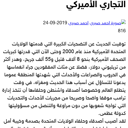
التجاري الأميركي
أرسل
احمد صبري
2019-09-24
بريدا
816
إلكترونيا
توقيت الحديث عن التضحيات الكبيرة التي قدمتها الولايات
المتحدة الأميركية منذ عام 2000 وحتى الآن التي قدرتها كبريات
الصحف الأميركية بنحو 8 آلاف قتيل و55 ألف جريح، وهدر أكثر
من تريليوني دولار، فضلا عن مئات المفقودين جراء انغماسها
في الحروب والصراعات والأحداث التي شهدتها المنطقة عموما
يدعونا للتساؤل عن أسباب هذا الحديث ومغزاه، في وقت
يتطلع العالم وخصوصا أصدقاء واشنطن وحلفاءها أن تتخذ إدارة
ترامب موقفا واضحا وصريحا من مجريات الأحداث والتحديات
التي تواجه شعوبها من دون مراوغة والتنصل من مسؤوليتها
كدولة عظمى.
لقد أصيب أصدقاء وحلفاء الولايات المتحدة بصدمة وخيبة أمل