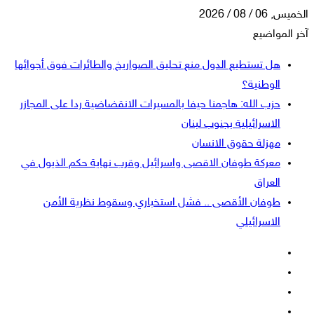
الخميس, 06 / 08 / 2026
آخر المواضيع
هل تستطيع الدول منع تحليق الصواريخ والطائرات فوق أجوائها
الوطنية؟
حزب الله: هاجمنا حيفا بالمسيرات الانقضاضية ردا على المجازر
الاسرائيلية بجنوب لبنان
مهزلة حقوق الانسان
معركة طوفان الاقصى واسرائيل وقرب نهاية حكم الذيول في
العراق
طوفان الأقصى .. فشل استخباري وسقوط نظرية الأمن
الاسرائيلي
فيسبوك
‫X
‫YouTube
انستقرام