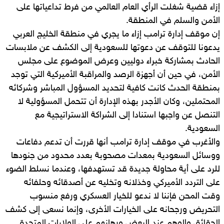
إزاء قضية شغلت الرأي العام العالمي من فرط تداعياتها على
الأمن والسلم في المنطقة.
إن موقف إدارة ترامب إزاء ما يجري في منطقة الخليج العربي
يدعونا للتوقف عن دعوتها للسعودية إلى الكشف عن ملابسات
الحادث بمشاركة خبراء دوليين وعرض الموضوع على مجلس
الأمن، في حين أن أجهزة الرصد والمراقبة الأميركية التي توجد
بمنطقة الحدث كانت كافية لتحديد المسؤول المباشر وشركائه
المحتملين، وكان الأجدر بهذه الإدارة أن تتحمل المسؤولية لا
التنصل عن واجبها استنادا إلى الشراكة الاستراتيجية مع
السعودية.
والأغرب في موقف إدارة ترامب أنها قررت أن تدعم دفاعات
ووسائل السعودية بمعدات مصحوبة بعدد محدود من جنودها
للرد على أية محاولة جديدة قد تستهدفها، وعندما نسلط الضوء
على التردد الأميركي وخذلانه وتخليه عن أصدقائه وحلفائه
وقت المحن فإننا لا ندعو للخيار العسكري ورفع منسوب
التحريض ورجحانه على الخيارات الأخرى، وإنما نسعى إلى كشف
الحقائق والوهم عند البعض ورهانهم على الولايات المتحدة