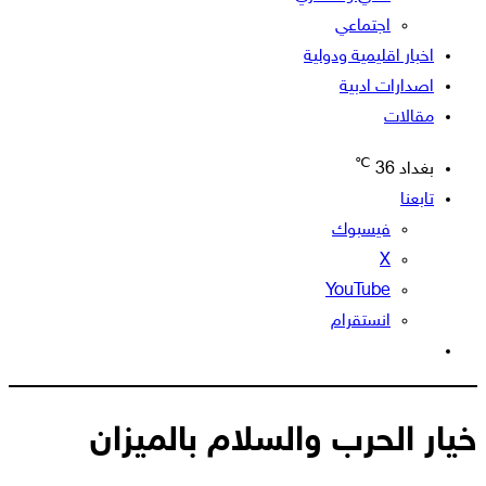
اجتماعي
اخبار اقليمية ودولية
اصدارات ادبية
مقالات
℃
بغداد
36
تابعنا
فيسبوك
‫X
‫YouTube
انستقرام
الوضع
المظلم
خيار الحرب والسلام بالميزان