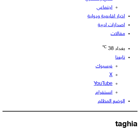
اجتماعي
اخبار اقليمية ودولية
اصدارات ادبية
مقالات
℃
بغداد
38
تابعنا
فيسبوك
‫X
‫YouTube
انستقرام
الوضع المظلم
taghia