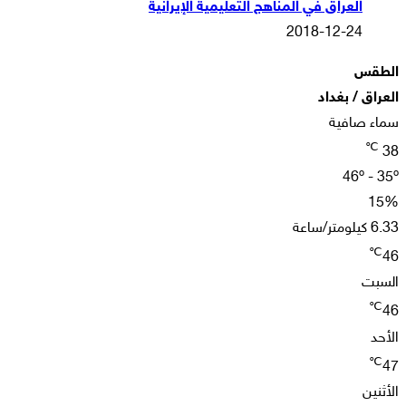
العراق في المناهج التعليمية الإيرانية
2018-12-24
الطقس
العراق / بغداد
سماء صافية
℃
38
46º - 35º
15%
6.33 كيلومتر/ساعة
℃
46
السبت
℃
46
الأحد
℃
47
الأثنين