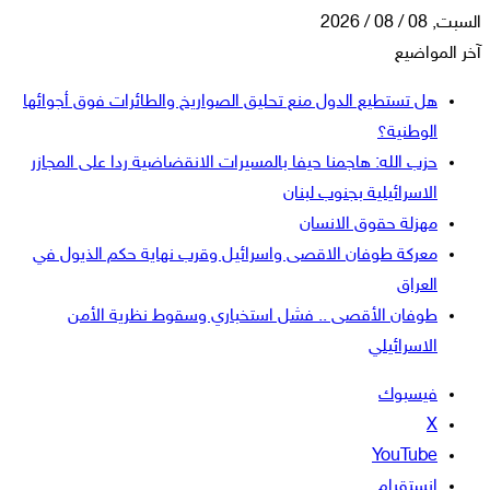
السبت, 08 / 08 / 2026
آخر المواضيع
هل تستطيع الدول منع تحليق الصواريخ والطائرات فوق أجوائها
الوطنية؟
حزب الله: هاجمنا حيفا بالمسيرات الانقضاضية ردا على المجازر
الاسرائيلية بجنوب لبنان
مهزلة حقوق الانسان
معركة طوفان الاقصى واسرائيل وقرب نهاية حكم الذيول في
العراق
طوفان الأقصى .. فشل استخباري وسقوط نظرية الأمن
الاسرائيلي
فيسبوك
‫X
‫YouTube
انستقرام