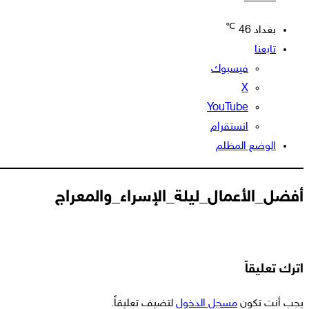
℃
بغداد
46
تابعنا
فيسبوك
‫X
‫YouTube
انستقرام
الوضع المظلم
أفضل_الأعمال_ليلة_الإسراء_والمعراج
اترك تعليقاً
يجب أنت تكون
مسجل الدخول
لتضيف تعليقاً.