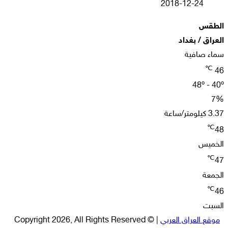
2018-12-24
الطقس
العراق / بغداد
سماء صافية
℃
46
48º - 40º
7%
3.37 كيلومتر/ساعة
℃
48
الخميس
℃
47
الجمعة
℃
46
السبت
موقع العراق العربي
| © Copyright 2026, All Rights Reserved