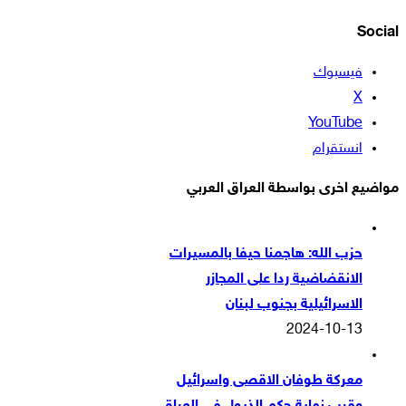
Social
فيسبوك
‫X
‫YouTube
انستقرام
مواضيع اخرى بواسطة العراق العربي
حزب الله: هاجمنا حيفا بالمسيرات
الانقضاضية ردا على المجازر
الاسرائيلية بجنوب لبنان
2024-10-13
معركة طوفان الاقصى واسرائيل