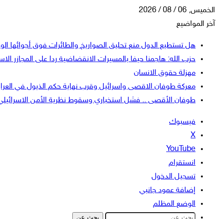
الخميس, 06 / 08 / 2026
آخر المواضيع
هل تستطيع الدول منع تحليق الصواريخ والطائرات فوق أجوائها الو
حزب الله: هاجمنا حيفا بالمسيرات الانقضاضية ردا على المجازر الاسر
مهزلة حقوق الانسان
معركة طوفان الاقصى واسرائيل وقرب نهاية حكم الذيول في العرا
طوفان الأقصى .. فشل استخباري وسقوط نظرية الأمن الاسرائيلي
فيسبوك
‫X
‫YouTube
انستقرام
تسجيل الدخول
إضافة عمود جانبي
الوضع المظلم
بحث عن