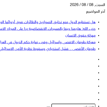
السبت, 08 / 08 / 2026
آخر المواضيع
هل تستطيع الدول منع تحليق الصواريخ والطائرات فوق أجوائها الو
حزب الله: هاجمنا حيفا بالمسيرات الانقضاضية ردا على المجازر الاسر
مهزلة حقوق الانسان
معركة طوفان الاقصى واسرائيل وقرب نهاية حكم الذيول في العرا
طوفان الأقصى .. فشل استخباري وسقوط نظرية الأمن الاسرائيلي
فيسبوك
‫X
‫YouTube
انستقرام
تسجيل
إضافة
الدخول
عمود
الوضع
جانبي
المظلم