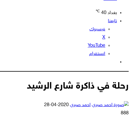
℃
بغداد
40
تابعنا
فيسبوك
‫X
‫YouTube
انستقرام
الوضع
المظلم
رحلة في ذاكرة شارع الرشيد
أرسل
احمد صبري
2020-04-28
بريدا
888
إلكترونيا