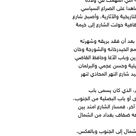
ة التي أسهمت في ولادة
شاهدا على الصراع السياسي
اريخية والآثارية، وأصبح شارع
ثقافية حولت الشارع إلى خيمة
 بعد أن فقد بريقه وشهرته
مع الحيدرخانه والشورجة وخان
ن وباب الآغا وحافظ القاضي
يلية وحسن عجمي والبرلمان
 شارع النهر المحاذي لنهر
، الذي كان يسمى باب
 أو باب البصلية من الجنوب،
خر، فمسار الشارع امتد بين
اهه ضفاف بغداد من الشمال
شمال إلى الجنوب وبالعكس،