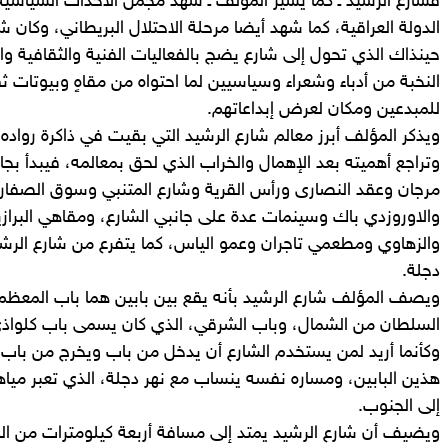
فشارع الرشيد ـ كما يشير المؤلف ـ شهد مجمل الأحداث السياسي
الدولة العراقية، كما شهد أيضا مرحلة الاحتلال البريطاني، وكان 
حينذاك الذي تحول إلى شارع يضج بالفعاليات الفنية والثقافية والت
النخبة من أدباء وشعراء وسياسيين لما احتواه من مقاهٍ وبيوتات 
للمبدعين ومكان لعرض إبداعاتهم.
ويذكر المؤلف أبرز معالم شارع الرشيد التي بقيت في ذاكرة رواده
وتراجع أهميته بعد الإهمال والخراب الذي لحق بمعالمه، فيبدأ بجا
مرجان وعقد النصارى ورأس القرية وشارع المتنبي وسوق الصفاري
والاوروزدي باك وسينمات عدة على جانبي الشارع، ومقاهي البراز
والزهاوي ومطعمي تاجران وعمو الياس، كما يتفرع من شارع الرشيد
دجلة.
ويصف المؤلف شارع الرشيد بأنه يقع بين بابين هما باب المعظم
السلطان من الشمال، وباب الشرقي، الذي كان يسمى باب كلواذى
وكأنما أريد لمن يستخدم الشارع أن يدخل من باب ويخرج من باب آ
هذين البابين، ومساره نفسه ينساب مع نهر دجلة، الذي تعبر مي
إلى الجنوب.
ويضيف أن شارع الرشيد يمتد إلى مسافة أربعة كيلومترات من ال