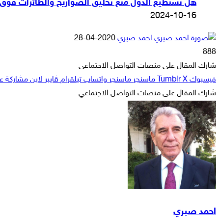
هل تستطيع الدول منع تحليق الصواريخ والطائرات فوق أ
2024-10-16
أرسل
احمد صبري
2020-04-28
بريدا
888
إلكترونيا
شارك المقال على منصات التواصل الاجتماعي
فيسبوك
‫X
ماسنجر
ماسنجر
واتساب
تيلقرام
ڤايبر
لاين
مشاركة عبر
شارك المقال على منصات التواصل الاجتماعي
‫X
لاين
ڤايبر
طباعة
تيلقرام
ماسنجر
ماسنجر
مشاركة
واتساب
فيسبوك
عبر
البريد
احمد صبري