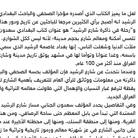
لعل ما يميز الكتاب الذي أصدره مؤخرا الصحفي والباحث البغداد
الرشيد انه أصبح برأي الكثيرين مرجعا للباحثين عن تاريخ ودور هذا 
و”رحلة في ذاكرة شارع الرشيد” هو عنوان كتاب البغدادي سعدون 
تلمس أمكنة ومعالم شارع بحجم مدينة؛ لأنه ليس ككل الشوارع، إنه
ملأت الدنيا وشغلت الناس، إنها بغداد عاصمة الرشيد الذي سمي 
باسمه، وغدا عنوانا وتوأما لها في مشهد يوثق تاريخ مدينة وشار
العراق منذ أكثر من 100 عام.
وعندما نتحدث عن شارع الرشيد فإن المؤلف بحسه الصحفي والبغ
ذاكرته من معلومات ووثائق للرأي العام للتعريف بأهمية الشارع ل
يقظة لترفع غبار النسيان والإهمال التي طاولت معالمه التراثية
العراق الجديد.
وفي التفاصيل يحدد المؤلف سعدون الجنابي مسار شارع الرشيد و
الممتدة التي تبدأ من بابل المعظم حتى ساحة الرصافي، ومن هذ
القرية، ومنها إلى منطقة السنك، ومنها إلى محطته الأخيرة عن
على جانبي الشارع في عز شهرته معالم ورموز تاريخية وتراثية ما زا