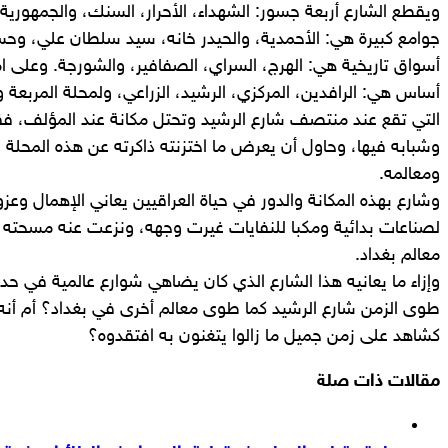
ويقطع الشارع أربعة جسور: الشهداء، الأحرار، السنك، والجمهورية.
جوامع كبيرة هي: الأحمدية، والحيدر خانه، سيد سلطان علي، وحس
أسواق تاريخية هي: الهرج، السراي، الصفافير، والشورجة. وعلى ام
أساس هي: الرافدين، المركزي، الرشيد، الزراعي، ولمحلة المربعة و
التي تقع عند منتصف شارع الرشيد وتحتل مكانة عند المؤلف، ف
وشبابه فيها، وحاول أن يعرض ما اختزنته ذاكرته عن هذه المحلة
ومعالمه.
وشارع بهذه المكانة والدور في حياة العراقيين يعاني الإهمال وع
لصناعات بدائية ومكبا للنفايات غيرت وجهه، ونزعت عنه مسحته ا
معالم بغداد.
وإزاء ما يعانيه هذا الشارع الذي كان يضاهي شوارع عالمية في حد
طوى الزمن شارع الرشيد كما طوى معالم أخرى في بغداد؟ أم أنه س
كشاهد على زمن جميل ما زالوا يتغنون به افتقدوه؟
مقالات ذات صلة