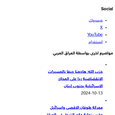
Social
فيسبوك
‫X
‫YouTube
انستقرام
مواضيع اخرى بواسطة العراق العربي
حزب الله: هاجمنا حيفا بالمسيرات
الانقضاضية ردا على المجازر
الاسرائيلية بجنوب لبنان
2024-10-13
معركة طوفان الاقصى واسرائيل