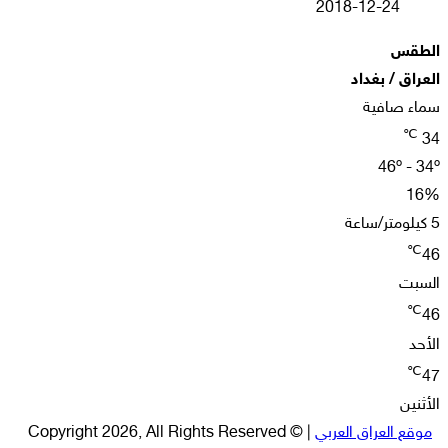
2018-12-24
الطقس
العراق / بغداد
سماء صافية
℃
34
46º - 34º
16%
5 كيلومتر/ساعة
℃
46
السبت
℃
46
الأحد
℃
47
الأثنين
موقع العراق العربي
| © Copyright 2026, All Rights Reserved