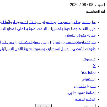
السبت, 08 / 08 / 2026
آخر المواضيع
هل تستطيع الدول منع تحليق الصواريخ والطائرات فوق أجوائها الو
حزب الله: هاجمنا حيفا بالمسيرات الانقضاضية ردا على المجازر الاسر
مهزلة حقوق الانسان
معركة طوفان الاقصى واسرائيل وقرب نهاية حكم الذيول في العرا
طوفان الأقصى .. فشل استخباري وسقوط نظرية الأمن الاسرائيلي
فيسبوك
‫X
‫YouTube
انستقرام
تسجيل الدخول
إضافة عمود جانبي
الوضع المظلم
بحث عن