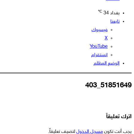
℃
بغداد
34
تابعنا
فيسبوك
‫X
‫YouTube
انستقرام
الوضع المظلم
51851649_403
اترك تعليقاً
يجب أنت تكون
مسجل الدخول
لتضيف تعليقاً.