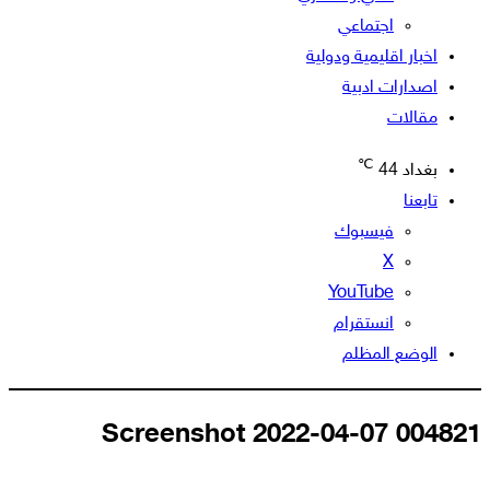
اجتماعي
اخبار اقليمية ودولية
اصدارات ادبية
مقالات
℃
بغداد
44
تابعنا
فيسبوك
‫X
‫YouTube
انستقرام
الوضع المظلم
Screenshot 2022-04-07 004821