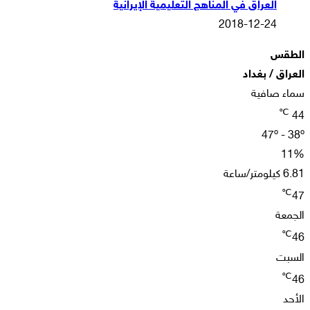
العراق في المناهج التعليمية الإيرانية
2018-12-24
الطقس
العراق / بغداد
سماء صافية
℃
44
47º - 38º
11%
6.81 كيلومتر/ساعة
℃
47
الجمعة
℃
46
السبت
℃
46
الأحد