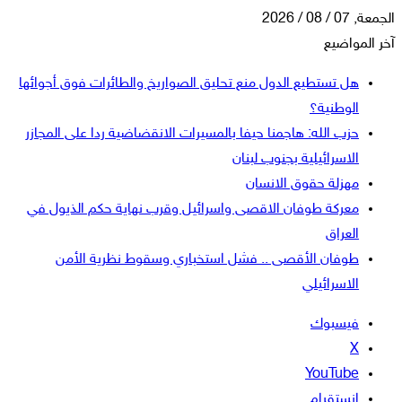
الجمعة, 07 / 08 / 2026
آخر المواضيع
هل تستطيع الدول منع تحليق الصواريخ والطائرات فوق أجوائها
الوطنية؟
حزب الله: هاجمنا حيفا بالمسيرات الانقضاضية ردا على المجازر
الاسرائيلية بجنوب لبنان
مهزلة حقوق الانسان
معركة طوفان الاقصى واسرائيل وقرب نهاية حكم الذيول في
العراق
طوفان الأقصى .. فشل استخباري وسقوط نظرية الأمن
الاسرائيلي
فيسبوك
‫X
‫YouTube
انستقرام