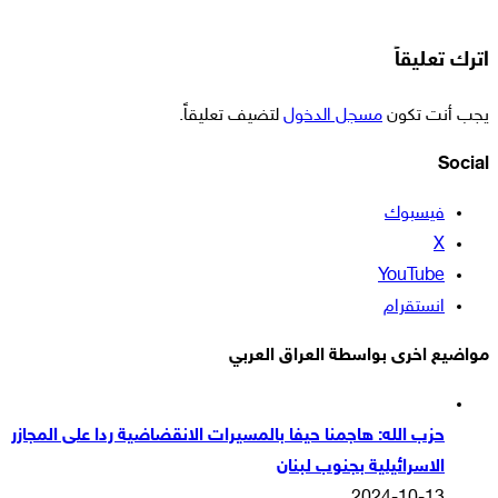
اترك تعليقاً
يجب أنت تكون
مسجل الدخول
لتضيف تعليقاً.
Social
فيسبوك
‫X
‫YouTube
انستقرام
مواضيع اخرى بواسطة العراق العربي
حزب الله: هاجمنا حيفا بالمسيرات الانقضاضية ردا على المجازر
الاسرائيلية بجنوب لبنان