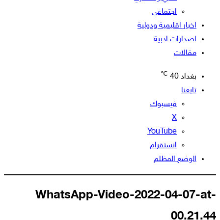
اجتماعي
اخبار اقليمية ودولية
اصدارات ادبية
مقالات
℃
بغداد
40
تابعنا
فيسبوك
‫X
‫YouTube
انستقرام
الوضع المظلم
WhatsApp-Video-2022-04-07-
00.21