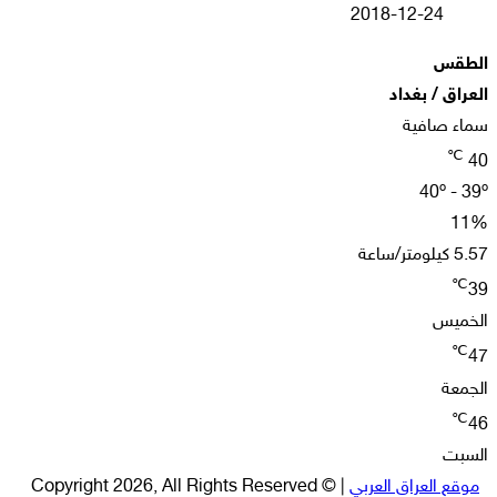
2018-12-24
س
 / بغداد
صافية
40º 
يس
ة
ت
 العراق العربي
| © Copyright 2026, All Rights Reserved