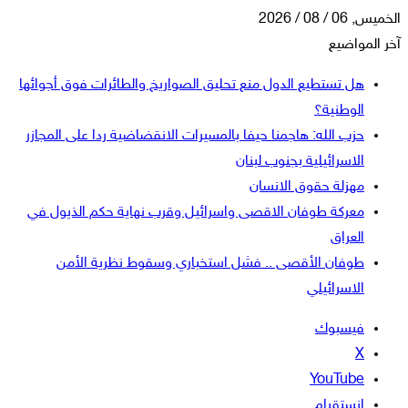
08 / 2026
لمواضيع
هل تستطيع الدول منع تحليق الصواريخ والطائرات فوق أجوائها
الوطنية؟
حزب الله: هاجمنا حيفا بالمسيرات الانقضاضية ردا على المجازر
الاسرائيلية بجنوب لبنان
مهزلة حقوق الانسان
معركة طوفان الاقصى واسرائيل وقرب نهاية حكم الذيول في
العراق
طوفان الأقصى .. فشل استخباري وسقوط نظرية الأمن
الاسرائيلي
فيسبوك
‫X
‫YouTube
انستقرام