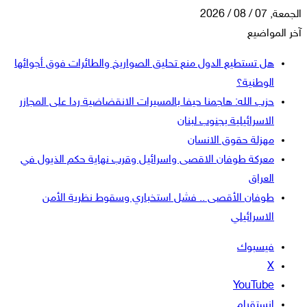
الجمعة, 07 / 08 / 2026
آخر المواضيع
هل تستطيع الدول منع تحليق الصواريخ والطائرات فوق أجوائها
الوطنية؟
حزب الله: هاجمنا حيفا بالمسيرات الانقضاضية ردا على المجازر
الاسرائيلية بجنوب لبنان
مهزلة حقوق الانسان
معركة طوفان الاقصى واسرائيل وقرب نهاية حكم الذيول في
العراق
طوفان الأقصى .. فشل استخباري وسقوط نظرية الأمن
الاسرائيلي
فيسبوك
‫X
‫YouTube
انستقرام