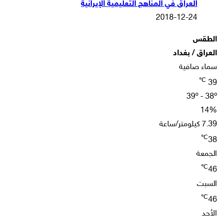
العراق في المناهج التعليمية الإيرانية
2018-12-24
الطقس
العراق / بغداد
سماء صافية
℃
39
39º - 38º
14%
7.39 كيلومتر/ساعة
℃
38
الجمعة
℃
46
السبت
℃
46
الأحد