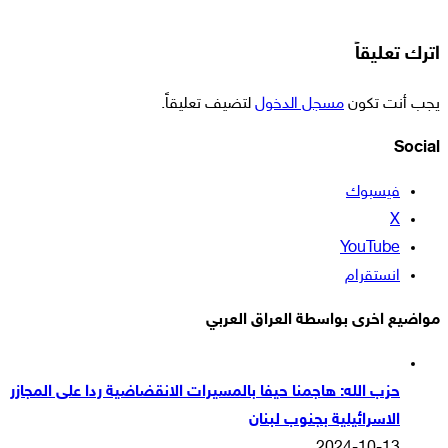
اترك تعليقاً
يجب أنت تكون
مسجل الدخول
لتضيف تعليقاً.
Social
فيسبوك
‫X
‫YouTube
انستقرام
مواضيع اخرى بواسطة العراق العربي
حزب الله: هاجمنا حيفا بالمسيرات الانقضاضية ردا على المجازر
الاسرائيلية بجنوب لبنان