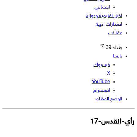
اجتماعي
اخبار اقليمية ودولية
اصدارات ادبية
مقالات
℃
بغداد
39
تابعنا
فيسبوك
‫X
‫YouTube
انستقرام
الوضع المظلم
رأي-القدس-17